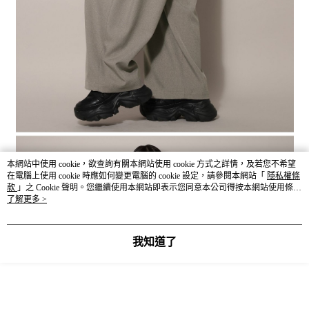
本網站中使用 cookie，欲查詢有關本網站使用 cookie 方式之詳情，及若您不希望
在電腦上使用 cookie 時應如何變更電腦的 cookie 設定，請參閱本網站「
隱私權條
款
」之 Cookie 聲明。您繼續使用本網站即表示您同意本公司得按本網站使用條款
之 Cookie 聲明使用 cookie。
了解更多 >
我知道了