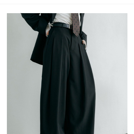
4.訂單成立30分鐘內，如未前往確認交易或遇審核未通過，訂單將自動取
１．簡單：不需註冊會員、不需綁卡、不需儲值。
全家 取貨付款
消。如遇「轉專審核」未通過狀況，表示未達大哥付你分期系統評分，恕無
２．便利：只要手機號碼，簡訊認證，即可結帳。
法說明評估內容。
每筆NT$80，滿NT$888(含以上)免運費
３．安心：先確認商品／服務後，再付款。
【繳款方式說明】
1.分期款項不併入電信帳單，「大哥付你分期」於每月結算日後寄送繳費提
付款後 全家取貨
【「AFTEE先享後付」結帳流程】
醒簡訊。
１．於結帳方式選擇「AFTEE先享後付」後，將跳轉至「AFTEE先享後付」
每筆NT$80，滿NT$888(含以上)免運費
2.透過簡訊連結打開帳單後，可選擇「超商條碼／台灣大直營門市／銀行轉
結帳頁面，進行簡訊認證並確認金額後，即可完成結帳。
帳／街口支付／iPASS MONEY」等通路繳費。
２．訂單成立數日內，您將收到繳費通知簡訊。
7-11 取貨付款
３．收到繳費通知簡訊後14天內，點擊此簡訊中的連結，可透過四大超商／
【注意事項】
每筆NT$80，滿NT$1,500(含以上)免運費
ATM／網路銀行／等多元方式進行付款，方視為交易完成。
1.本服務係由「台灣大哥大股份有限公司」（以下簡稱本公司）所提供，讓
※ 請注意：結帳手續完成當下不需立刻繳費，但若您需要取消訂單，請聯絡
用戶於交易時，得透過本服務購買商品或服務，並由商店將買賣／分期付款
付款後 7-11取貨
購買商品的店家。未經商家同意取消之訂單仍視為有效，需透過AFTEE先享
買賣價金債權讓與本公司後，依約使用本公司帳單繳交帳款。
後付繳納相關費用。
每筆NT$80，滿NT$1,500(含以上)免運費
2.基於同意付款使用「大哥付你分期」之契約關係目的，商店將以您的個人
※ 交易是否成功請以「AFTEE先享後付 」之結帳頁面顯示為準，若有關於
資料（包含姓名、電話或地址）提供予台灣大哥大進項蒐集、處理及利用，
是否繳費成功／繳費後需取消欲退款等相關疑問，請聯繫「AFTEE先享後付
宅配
由本公司與您本人進行分期帳單所需資料之確認、核對及更正。
客戶支援中心」
https://netprotections.freshdesk.com/support/home
3.完整用戶服務條款，請詳閱以下連結：
https://oppay.tw/userRule
每筆NT$80，滿NT$1,500(含以上)免運費
【注意事項】
１．透過由恩沛科技股份有限公司提供之「AFTEE先享後付」服務完成之交
易，需依本服務之必要範圍內提供個人資料，並將交易相關給付款項請求債
權轉讓予恩沛科技股份有限公司。
２．關於個人資料處理事宜，請瀏覽以下網址：
https://aftee.tw/terms/#terms3
３．未成年的使用者請事先徵得法定代理人或監護人之同意方可使用
「AFTEE先享後付」，若未經同意申辦者引起之損失，本公司不負相關責
任。