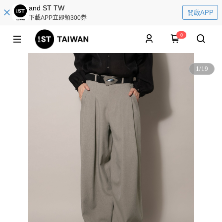
and ST TW
開啟APP
下載APP立即領300券
0
1
/
19