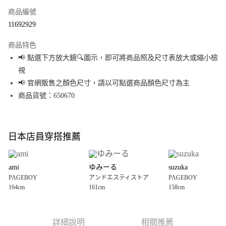
商品編號
超商取貨付款
11692929
LINE Pay
商品特色
Apple Pay
📢 點選下方放大鏡🔍圖示，即可將商品照及尺寸表放大或縮小檢
視
街口支付
📢 官網販售之顏色尺寸，請以可點選商品顏色尺寸為主
悠遊付
商品貨號：650670
Google Pay
全盈+PAY
日本店員穿搭推薦
大哥付你分期
相關說明
ami
ゆみーる
suzuka
【大哥付你分期使用說明】
PAGEBOY
アンドエスティストア
PAGEBOY
AFTEE先享後付
1.本服務由台灣大哥大提供，台灣大哥大用戶可立即使用無須另外申請。
164cm
161cm
158cm
2.付款方式選擇「大哥付你分期」，訂單成立後會自動跳轉到大哥付的交易
相關說明
流程，驗證手機門號後，選擇欲分期的期數、繳款截止日，確認付款後即完
【關於「AFTEE先享後付」】
成交易。
AFTEE先享後付是「在收到商品之後才付款」的支付方式。 讓您購物簡單便
運送方式
3.實際核准額度、可分期數及費用金額請依後續交易確認頁面所載為準。
利好安心！
詳細說明
相關推薦