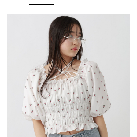
4.訂單成立30分鐘內，如未前往確認交易或遇審核未通過，訂單將自動取
１．簡單：不需註冊會員、不需綁卡、不需儲值。
全家 取貨付款
消。如遇「轉專審核」未通過狀況，表示未達大哥付你分期系統評分，恕無
２．便利：只要手機號碼，簡訊認證，即可結帳。
法說明評估內容。
每筆NT$80，滿NT$888(含以上)免運費
３．安心：先確認商品／服務後，再付款。
【繳款方式說明】
1.分期款項不併入電信帳單，「大哥付你分期」於每月結算日後寄送繳費提
付款後 全家取貨
【「AFTEE先享後付」結帳流程】
醒簡訊。
１．於結帳方式選擇「AFTEE先享後付」後，將跳轉至「AFTEE先享後付」
每筆NT$80，滿NT$888(含以上)免運費
2.透過簡訊連結打開帳單後，可選擇「超商條碼／台灣大直營門市／銀行轉
結帳頁面，進行簡訊認證並確認金額後，即可完成結帳。
帳／街口支付／iPASS MONEY」等通路繳費。
２．訂單成立數日內，您將收到繳費通知簡訊。
7-11 取貨付款
３．收到繳費通知簡訊後14天內，點擊此簡訊中的連結，可透過四大超商／
【注意事項】
每筆NT$80，滿NT$1,500(含以上)免運費
ATM／網路銀行／等多元方式進行付款，方視為交易完成。
1.本服務係由「台灣大哥大股份有限公司」（以下簡稱本公司）所提供，讓
※ 請注意：結帳手續完成當下不需立刻繳費，但若您需要取消訂單，請聯絡
用戶於交易時，得透過本服務購買商品或服務，並由商店將買賣／分期付款
付款後 7-11取貨
購買商品的店家。未經商家同意取消之訂單仍視為有效，需透過AFTEE先享
買賣價金債權讓與本公司後，依約使用本公司帳單繳交帳款。
後付繳納相關費用。
每筆NT$80，滿NT$1,500(含以上)免運費
2.基於同意付款使用「大哥付你分期」之契約關係目的，商店將以您的個人
※ 交易是否成功請以「AFTEE先享後付 」之結帳頁面顯示為準，若有關於
資料（包含姓名、電話或地址）提供予台灣大哥大進項蒐集、處理及利用，
是否繳費成功／繳費後需取消欲退款等相關疑問，請聯繫「AFTEE先享後付
宅配
由本公司與您本人進行分期帳單所需資料之確認、核對及更正。
客戶支援中心」
https://netprotections.freshdesk.com/support/home
3.完整用戶服務條款，請詳閱以下連結：
https://oppay.tw/userRule
每筆NT$80，滿NT$1,500(含以上)免運費
【注意事項】
１．透過由恩沛科技股份有限公司提供之「AFTEE先享後付」服務完成之交
易，需依本服務之必要範圍內提供個人資料，並將交易相關給付款項請求債
權轉讓予恩沛科技股份有限公司。
２．關於個人資料處理事宜，請瀏覽以下網址：
https://aftee.tw/terms/#terms3
３．未成年的使用者請事先徵得法定代理人或監護人之同意方可使用
「AFTEE先享後付」，若未經同意申辦者引起之損失，本公司不負相關責
任。