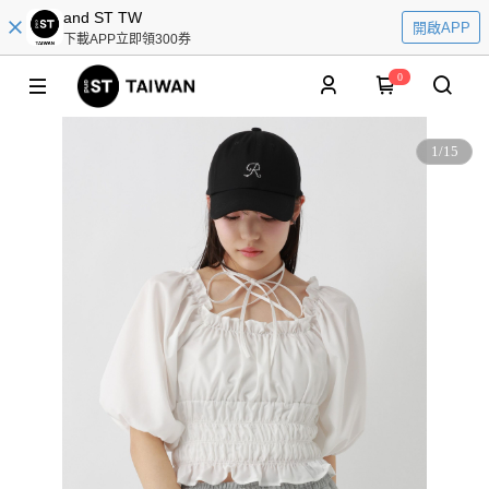
and ST TW
開啟APP
下載APP立即領300券
0
1
/
15