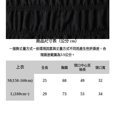
商品尺寸表（公分 cm）
－服飾丈量方式－依環境因素與丈量方式不同而產生些許誤差，合
理誤差範圍為3-5公分。
領口中心至
上衣
全長
胸圍
領口寬
袖長
M(150-160cm)
25
68
49
32
L(160cm~)
29
73
53
34