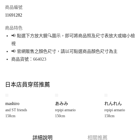
商品編號
超商取貨付款
11691282
LINE Pay
商品特色
Apple Pay
📢 點選下方放大鏡🔍圖示，即可將商品照及尺寸表放大或縮小檢
視
街口支付
📢 官網販售之顏色尺寸，請以可點選商品顏色尺寸為主
悠遊付
商品貨號：664023
Google Pay
全盈+PAY
日本店員穿搭推薦
大哥付你分期
相關說明
mashiro
あみみ
れんれん
【大哥付你分期使用說明】
and ST friends
repipi armario
repipi armario
AFTEE先享後付
1.本服務由台灣大哥大提供，台灣大哥大用戶可立即使用無須另外申請。
158cm
150cm
158cm
2.付款方式選擇「大哥付你分期」，訂單成立後會自動跳轉到大哥付的交易
相關說明
流程，驗證手機門號後，選擇欲分期的期數、繳款截止日，確認付款後即完
【關於「AFTEE先享後付」】
成交易。
AFTEE先享後付是「在收到商品之後才付款」的支付方式。 讓您購物簡單便
運送方式
3.實際核准額度、可分期數及費用金額請依後續交易確認頁面所載為準。
利好安心！
詳細說明
相關推薦