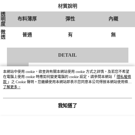
材質說明
透
布料薄厚
彈性
內襯
明
度
微
有
無
普通
透
DETAIL
貨號
664023
本網站中使用 cookie，欲查詢有關本網站使用 cookie 方式之詳情，及若您不希望
在電腦上使用 cookie 時應如何變更電腦的 cookie 設定，請參閱本網站「
隱私權條
款
」之 Cookie 聲明。您繼續使用本網站即表示您同意本公司得按本網站使用條款
尺寸
M / L
之 Cookie 聲明使用 cookie。
了解更多 >
顏色
00碎花 / 05白 / 09黑
我知道了
材質成分
聚酯纖維90％ 棉10％
產地
CHINA