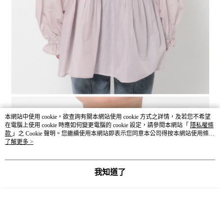
本網站中使用 cookie，欲查詢有關本網站使用 cookie 方式之詳情，及若您不希望
在電腦上使用 cookie 時應如何變更電腦的 cookie 設定，請參閱本網站「
隱私權條
款
」之 Cookie 聲明。您繼續使用本網站即表示您同意本公司得按本網站使用條款
之 Cookie 聲明使用 cookie。
了解更多 >
我知道了