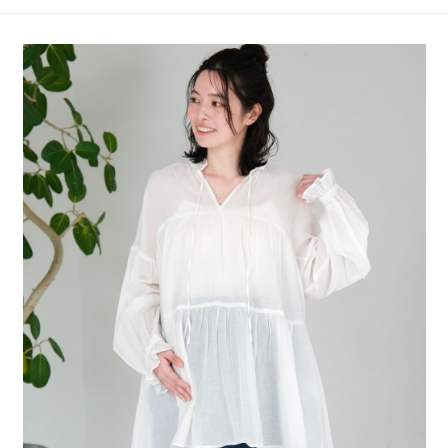
4.訂單成立30分鐘內，如未前往確認交易或遇審核未通過，訂單將自動取
１．簡單：不需註冊會員、不需綁卡、不需儲值。
全家 取貨付款
消。如遇「轉專審核」未通過狀況，表示未達大哥付你分期系統評分，恕無
２．便利：只要手機號碼，簡訊認證，即可結帳。
法說明評估內容。
每筆NT$80，滿NT$888(含以上)免運費
３．安心：先確認商品／服務後，再付款。
【繳款方式說明】
1.分期款項不併入電信帳單，「大哥付你分期」於每月結算日後寄送繳費提
付款後 全家取貨
【「AFTEE先享後付」結帳流程】
醒簡訊。
１．於結帳方式選擇「AFTEE先享後付」後，將跳轉至「AFTEE先享後付」
每筆NT$80，滿NT$888(含以上)免運費
2.透過簡訊連結打開帳單後，可選擇「超商條碼／台灣大直營門市／銀行轉
結帳頁面，進行簡訊認證並確認金額後，即可完成結帳。
帳／街口支付／iPASS MONEY」等通路繳費。
２．訂單成立數日內，您將收到繳費通知簡訊。
7-11 取貨付款
３．收到繳費通知簡訊後14天內，點擊此簡訊中的連結，可透過四大超商／
【注意事項】
每筆NT$80，滿NT$1,500(含以上)免運費
ATM／網路銀行／等多元方式進行付款，方視為交易完成。
1.本服務係由「台灣大哥大股份有限公司」（以下簡稱本公司）所提供，讓
※ 請注意：結帳手續完成當下不需立刻繳費，但若您需要取消訂單，請聯絡
用戶於交易時，得透過本服務購買商品或服務，並由商店將買賣／分期付款
付款後 7-11取貨
購買商品的店家。未經商家同意取消之訂單仍視為有效，需透過AFTEE先享
買賣價金債權讓與本公司後，依約使用本公司帳單繳交帳款。
後付繳納相關費用。
每筆NT$80，滿NT$1,500(含以上)免運費
2.基於同意付款使用「大哥付你分期」之契約關係目的，商店將以您的個人
※ 交易是否成功請以「AFTEE先享後付 」之結帳頁面顯示為準，若有關於
資料（包含姓名、電話或地址）提供予台灣大哥大進項蒐集、處理及利用，
是否繳費成功／繳費後需取消欲退款等相關疑問，請聯繫「AFTEE先享後付
宅配
由本公司與您本人進行分期帳單所需資料之確認、核對及更正。
客戶支援中心」
https://netprotections.freshdesk.com/support/home
3.完整用戶服務條款，請詳閱以下連結：
https://oppay.tw/userRule
每筆NT$80，滿NT$1,500(含以上)免運費
【注意事項】
１．透過由恩沛科技股份有限公司提供之「AFTEE先享後付」服務完成之交
易，需依本服務之必要範圍內提供個人資料，並將交易相關給付款項請求債
權轉讓予恩沛科技股份有限公司。
２．關於個人資料處理事宜，請瀏覽以下網址：
https://aftee.tw/terms/#terms3
３．未成年的使用者請事先徵得法定代理人或監護人之同意方可使用
「AFTEE先享後付」，若未經同意申辦者引起之損失，本公司不負相關責
任。