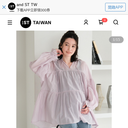
and ST TW
開啟APP
下載APP立即領300券
0
1
/
15