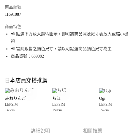
商品編號
超商取貨付款
11691087
LINE Pay
商品特色
Apple Pay
📢 點選下方放大鏡🔍圖示，即可將商品照及尺寸表放大或縮小檢
視
街口支付
📢 官網販售之顏色尺寸，請以可點選商品顏色尺寸為主
悠遊付
商品貨號：639082
Google Pay
全盈+PAY
日本店員穿搭推薦
大哥付你分期
相關說明
みおりんご
ちほ
Ogi
【大哥付你分期使用說明】
LEPSIM
LEPSIM
LEPSIM
AFTEE先享後付
1.本服務由台灣大哥大提供，台灣大哥大用戶可立即使用無須另外申請。
148cm
159cm
157cm
2.付款方式選擇「大哥付你分期」，訂單成立後會自動跳轉到大哥付的交易
相關說明
流程，驗證手機門號後，選擇欲分期的期數、繳款截止日，確認付款後即完
【關於「AFTEE先享後付」】
成交易。
AFTEE先享後付是「在收到商品之後才付款」的支付方式。 讓您購物簡單便
運送方式
3.實際核准額度、可分期數及費用金額請依後續交易確認頁面所載為準。
利好安心！
詳細說明
相關推薦