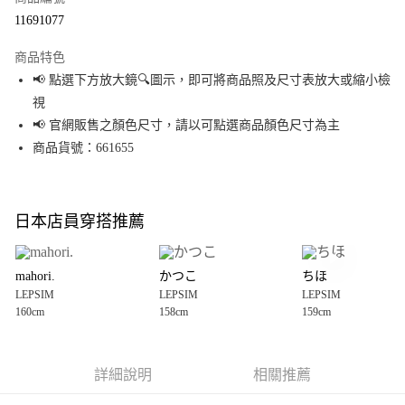
超商取貨付款
11691077
LINE Pay
商品特色
Apple Pay
📢 點選下方放大鏡🔍圖示，即可將商品照及尺寸表放大或縮小檢
視
街口支付
📢 官網販售之顏色尺寸，請以可點選商品顏色尺寸為主
悠遊付
商品貨號：661655
Google Pay
全盈+PAY
日本店員穿搭推薦
大哥付你分期
相關說明
mahori.
かつこ
ちほ
【大哥付你分期使用說明】
LEPSIM
LEPSIM
LEPSIM
AFTEE先享後付
1.本服務由台灣大哥大提供，台灣大哥大用戶可立即使用無須另外申請。
160cm
158cm
159cm
2.付款方式選擇「大哥付你分期」，訂單成立後會自動跳轉到大哥付的交易
相關說明
流程，驗證手機門號後，選擇欲分期的期數、繳款截止日，確認付款後即完
【關於「AFTEE先享後付」】
成交易。
AFTEE先享後付是「在收到商品之後才付款」的支付方式。 讓您購物簡單便
運送方式
3.實際核准額度、可分期數及費用金額請依後續交易確認頁面所載為準。
利好安心！
詳細說明
相關推薦
4.訂單成立30分鐘內，如未前往確認交易或遇審核未通過，訂單將自動取
１．簡單：不需註冊會員、不需綁卡、不需儲值。
全家 取貨付款
消。如遇「轉專審核」未通過狀況，表示未達大哥付你分期系統評分，恕無