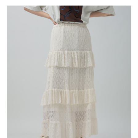
２．便利：只要手機號碼，簡訊認證，即可結帳。
法說明評估內容。
每筆NT$80，滿NT$888(含以上)免運費
３．安心：先確認商品／服務後，再付款。
【繳款方式說明】
1.分期款項不併入電信帳單，「大哥付你分期」於每月結算日後寄送繳費提
付款後 全家取貨
【「AFTEE先享後付」結帳流程】
醒簡訊。
１．於結帳方式選擇「AFTEE先享後付」後，將跳轉至「AFTEE先享後付」
每筆NT$80，滿NT$888(含以上)免運費
2.透過簡訊連結打開帳單後，可選擇「超商條碼／台灣大直營門市／銀行轉
結帳頁面，進行簡訊認證並確認金額後，即可完成結帳。
帳／街口支付／iPASS MONEY」等通路繳費。
２．訂單成立數日內，您將收到繳費通知簡訊。
7-11 取貨付款
３．收到繳費通知簡訊後14天內，點擊此簡訊中的連結，可透過四大超商／
【注意事項】
每筆NT$80，滿NT$1,500(含以上)免運費
ATM／網路銀行／等多元方式進行付款，方視為交易完成。
1.本服務係由「台灣大哥大股份有限公司」（以下簡稱本公司）所提供，讓
※ 請注意：結帳手續完成當下不需立刻繳費，但若您需要取消訂單，請聯絡
用戶於交易時，得透過本服務購買商品或服務，並由商店將買賣／分期付款
付款後 7-11取貨
購買商品的店家。未經商家同意取消之訂單仍視為有效，需透過AFTEE先享
買賣價金債權讓與本公司後，依約使用本公司帳單繳交帳款。
後付繳納相關費用。
每筆NT$80，滿NT$1,500(含以上)免運費
2.基於同意付款使用「大哥付你分期」之契約關係目的，商店將以您的個人
※ 交易是否成功請以「AFTEE先享後付 」之結帳頁面顯示為準，若有關於
資料（包含姓名、電話或地址）提供予台灣大哥大進項蒐集、處理及利用，
是否繳費成功／繳費後需取消欲退款等相關疑問，請聯繫「AFTEE先享後付
宅配
由本公司與您本人進行分期帳單所需資料之確認、核對及更正。
客戶支援中心」
https://netprotections.freshdesk.com/support/home
3.完整用戶服務條款，請詳閱以下連結：
https://oppay.tw/userRule
每筆NT$80，滿NT$1,500(含以上)免運費
【注意事項】
１．透過由恩沛科技股份有限公司提供之「AFTEE先享後付」服務完成之交
易，需依本服務之必要範圍內提供個人資料，並將交易相關給付款項請求債
權轉讓予恩沛科技股份有限公司。
２．關於個人資料處理事宜，請瀏覽以下網址：
https://aftee.tw/terms/#terms3
３．未成年的使用者請事先徵得法定代理人或監護人之同意方可使用
「AFTEE先享後付」，若未經同意申辦者引起之損失，本公司不負相關責
任。
４．使用「AFTEE先享後付」時，將依據個別帳號之用戶狀況，依本公司即