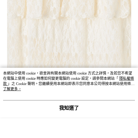
本網站中使用 cookie，欲查詢有關本網站使用 cookie 方式之詳情，及若您不希望
在電腦上使用 cookie 時應如何變更電腦的 cookie 設定，請參閱本網站「
隱私權條
款
」之 Cookie 聲明。您繼續使用本網站即表示您同意本公司得按本網站使用條款
之 Cookie 聲明使用 cookie。
了解更多 >
我知道了