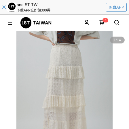
and ST TW
開啟APP
下載APP立即領300券
0
1
/
14