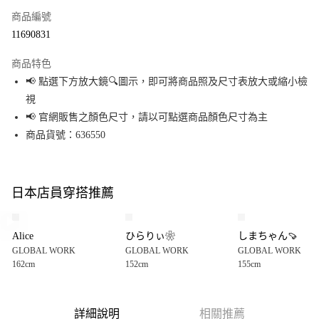
商品編號
超商取貨付款
11690831
LINE Pay
商品特色
Apple Pay
📢 點選下方放大鏡🔍圖示，即可將商品照及尺寸表放大或縮小檢
視
街口支付
📢 官網販售之顏色尺寸，請以可點選商品顏色尺寸為主
悠遊付
商品貨號：636550
Google Pay
全盈+PAY
日本店員穿搭推薦
大哥付你分期
相關說明
Alice
ひらりぃ❀
しまちゃん🍠
【大哥付你分期使用說明】
GLOBAL WORK
GLOBAL WORK
GLOBAL WORK
AFTEE先享後付
1.本服務由台灣大哥大提供，台灣大哥大用戶可立即使用無須另外申請。
162cm
152cm
155cm
2.付款方式選擇「大哥付你分期」，訂單成立後會自動跳轉到大哥付的交易
相關說明
流程，驗證手機門號後，選擇欲分期的期數、繳款截止日，確認付款後即完
【關於「AFTEE先享後付」】
成交易。
AFTEE先享後付是「在收到商品之後才付款」的支付方式。 讓您購物簡單便
運送方式
3.實際核准額度、可分期數及費用金額請依後續交易確認頁面所載為準。
利好安心！
詳細說明
相關推薦