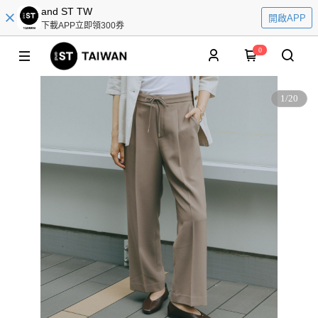
and ST TW
開啟APP
下載APP立即領300券
0
1
/
20