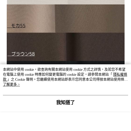
本網站中使用 cookie，欲查詢有關本網站使用 cookie 方式之詳情，及若您不希望
在電腦上使用 cookie 時應如何變更電腦的 cookie 設定，請參閱本網站「
隱私權條
款
」之 Cookie 聲明。您繼續使用本網站即表示您同意本公司得按本網站使用條款
之 Cookie 聲明使用 cookie。
了解更多 >
商品尺寸表（公分 cm）
－服飾丈量方式－依環境因素與丈量方式不同而產生些許誤差，合
我知道了
理誤差範圍為3-5公分。
SIZE
股上
股下
腰圍
臀圍
褲長
大腿圍
褲口圍