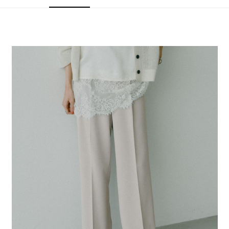
4.訂單成立30分鐘內，如未前往確認交易或遇審核未通過，訂單將自動取
１．簡單：不需註冊會員、不需綁卡、不需儲值。
全家 取貨付款
消。如遇「轉專審核」未通過狀況，表示未達大哥付你分期系統評分，恕無
２．便利：只要手機號碼，簡訊認證，即可結帳。
法說明評估內容。
每筆NT$80，滿NT$1,500(含以上)免運費
３．安心：先確認商品／服務後，再付款。
【繳款方式說明】
1.分期款項不併入電信帳單，「大哥付你分期」於每月結算日後寄送繳費提
付款後 全家取貨
【「AFTEE先享後付」結帳流程】
醒簡訊。
１．於結帳方式選擇「AFTEE先享後付」後，將跳轉至「AFTEE先享後付」
每筆NT$80，滿NT$1,500(含以上)免運費
2.透過簡訊連結打開帳單後，可選擇「超商條碼／台灣大直營門市／銀行轉
結帳頁面，進行簡訊認證並確認金額後，即可完成結帳。
帳／街口支付／iPASS MONEY」等通路繳費。
２．訂單成立數日內，您將收到繳費通知簡訊。
7-11 取貨付款
３．收到繳費通知簡訊後14天內，點擊此簡訊中的連結，可透過四大超商／
【注意事項】
每筆NT$80，滿NT$1,500(含以上)免運費
ATM／網路銀行／等多元方式進行付款，方視為交易完成。
1.本服務係由「台灣大哥大股份有限公司」（以下簡稱本公司）所提供，讓
※ 請注意：結帳手續完成當下不需立刻繳費，但若您需要取消訂單，請聯絡
用戶於交易時，得透過本服務購買商品或服務，並由商店將買賣／分期付款
付款後 7-11取貨
購買商品的店家。未經商家同意取消之訂單仍視為有效，需透過AFTEE先享
買賣價金債權讓與本公司後，依約使用本公司帳單繳交帳款。
後付繳納相關費用。
每筆NT$80，滿NT$1,500(含以上)免運費
2.基於同意付款使用「大哥付你分期」之契約關係目的，商店將以您的個人
※ 交易是否成功請以「AFTEE先享後付 」之結帳頁面顯示為準，若有關於
資料（包含姓名、電話或地址）提供予台灣大哥大進項蒐集、處理及利用，
是否繳費成功／繳費後需取消欲退款等相關疑問，請聯繫「AFTEE先享後付
宅配
由本公司與您本人進行分期帳單所需資料之確認、核對及更正。
客戶支援中心」
https://netprotections.freshdesk.com/support/home
3.完整用戶服務條款，請詳閱以下連結：
https://oppay.tw/userRule
每筆NT$80，滿NT$1,500(含以上)免運費
【注意事項】
１．透過由恩沛科技股份有限公司提供之「AFTEE先享後付」服務完成之交
易，需依本服務之必要範圍內提供個人資料，並將交易相關給付款項請求債
權轉讓予恩沛科技股份有限公司。
２．關於個人資料處理事宜，請瀏覽以下網址：
https://aftee.tw/terms/#terms3
３．未成年的使用者請事先徵得法定代理人或監護人之同意方可使用
「AFTEE先享後付」，若未經同意申辦者引起之損失，本公司不負相關責
任。