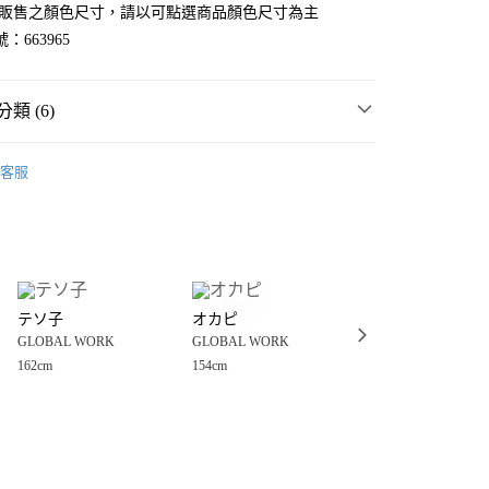
官網販售之顏色尺寸，請以可點選商品顏色尺寸為主
：663965
類 (6)
WORK
☀️ 2026・夏裝新登場 🌴
客服
MMER SALE ↘️
GLOBAL WORK
分期
・夏裝新登場 🌴
GLOBAL WORK
你分期使用說明】
享後付
由台灣大哥大提供，台灣大哥大用戶可立即使用無須另外申請。
衣
T恤
式選擇「大哥付你分期」，訂單成立後會自動跳轉到大哥付的交易
WORK
女裝
上衣
T恤
證手機門號後，選擇欲分期的期數、繳款截止日，確認付款後即
FTEE先享後付」】
。
テソ子
オカピ
まな
先享後付是「在收到商品之後才付款」的支付方式。 讓您購物簡單
WORK
🔥 FINAL SALE 3折起↘🈹
准額度、可分期數及費用金額請依後續交易確認頁面所載為準。
GLOBAL WORK
GLOBAL WORK
GLOBAL WORK
心！
立30分鐘內，如未前往確認交易或遇審核未通過，訂單將自動取
：不需註冊會員、不需綁卡、不需儲值。
162cm
154cm
170cm
「轉專審核」未通過狀況，表示未達大哥付你分期系統評分，恕
：只要手機號碼，簡訊認證，即可結帳。
付款
評估內容。
：先確認商品／服務後，再付款。
式說明】
0，滿NT$888(含以上)免運費
項不併入電信帳單，「大哥付你分期」於每月結算日後寄送繳費提
EE先享後付」結帳流程】
家取貨
方式選擇「AFTEE先享後付」後，將跳轉至「AFTEE先享後
訊連結打開帳單後，可選擇「超商條碼／台灣大直營門市／銀行轉
頁面，進行簡訊認證並確認金額後，即可完成結帳。