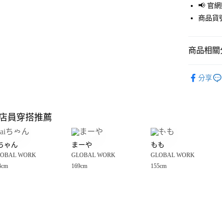
📢 
街口支付
商品貨號
悠遊付
商品相關分
Google Pay
全盈+PAY
GLOBAL 
分享
🈹 夏季 SU
大哥付你
相關說明
☀️ 2026
【大哥付
店員穿搭推薦
AFTEE先
1.本服務
女裝
上
2.付款方
相關說明
GLOBAL 
流程，驗
【關於「A
iちゃん
まーや
もも
完成交易
AFTEE
GLOBAL 
3.實際核
OBAL WORK
GLOBAL WORK
GLOBAL WORK
便利好安
運送方式
4.訂單成
１．簡單
4cm
169cm
155cm
消。如遇
２．便利
全家 取貨
無法說明
３．安心
【繳款方
每筆NT$8
1.分期款
【「AFT
醒簡訊。
付款後 全
１．於結帳
2.透過簡
付」結帳