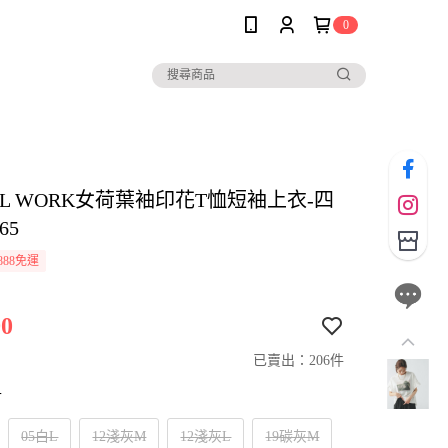
0
AL WORK女荷葉袖印花T恤短袖上衣-四
65
888免運
0
已賣出：206件
寸
05白L
12淺灰M
12淺灰L
19碳灰M