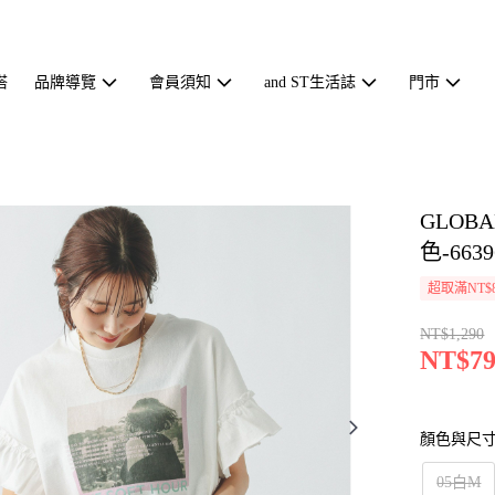
搭
品牌導覽
會員須知
and ST生活誌
門市
GLOB
色-6639
超取滿NT$
NT$1,290
NT$79
顏色與尺
05白M