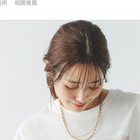
每筆NT$8
帳／街口支付
說明
相關推薦
２．訂單
３．收到繳
7-11 取貨
【注意事
／ATM／
1.本服務
※ 請注意
每筆NT$8
用戶於交
絡購買商品
款買賣價
先享後付
付款後 7-
2.基於同
※ 交易是
每筆NT$8
資料（包
是否繳費成
用，由本
付客戶支
宅配
3.完整用
【注意事
每筆NT$8
１．透過由
交易，需
求債權轉
２．關於
３．未成
「AFTE
任。
４．使用「
即時審查
結果請求
５．嚴禁
形，恩沛
動。