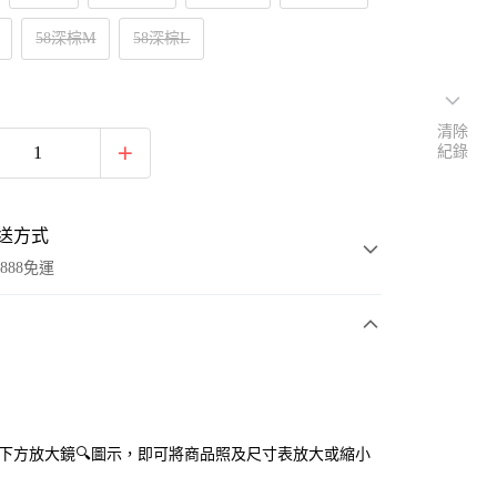
58深棕M
58深棕L
清除
紀錄
送方式
888免運
次付款
付款
點選下方放大鏡🔍圖示，即可將商品照及尺寸表放大或縮小