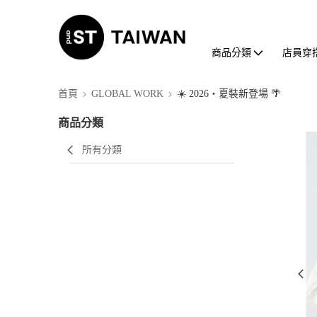
商品分類
店員穿
首頁
GLOBAL WORK
☀️ 2026・夏裝新登場 🌴
商品分類
所有分類