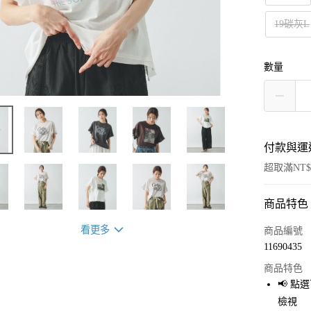
19碳灰L
數量
付款與運
超取滿NT$
商品特色
付款方式
信用卡一
看更多
商品編號
11690435
超商取貨
商品特色
LINE Pay
📢 
檢視
Apple Pay