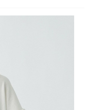
0，滿NT$888(含以上)免運費
／iPASS MONEY」等通路繳費。
成立數日內，您將收到繳費通知簡訊。
費通知簡訊後14天內，點擊此簡訊中的連結，可透過四大超商
付款
項】
網路銀行／等多元方式進行付款，方視為交易完成。
係由「台灣大哥大股份有限公司」（以下簡稱本公司）所提供，讓
：結帳手續完成當下不需立刻繳費，但若您需要取消訂單，請聯
0，滿NT$1,500(含以上)免運費
易時，得透過本服務購買商品或服務，並由商店將買賣／分期付
的店家。未經商家同意取消之訂單仍視為有效，需透過AFTEE
金債權讓與本公司後，依約使用本公司帳單繳交帳款。
繳納相關費用。
11取貨
意付款使用「大哥付你分期」之契約關係目的，商店將以您的個人
否成功請以「AFTEE先享後付 」之結帳頁面顯示為準，若有關於
0，滿NT$1,500(含以上)免運費
含姓名、電話或地址）提供予台灣大哥大進項蒐集、處理及利
功／繳費後需取消欲退款等相關疑問，請聯繫「AFTEE先享後
公司與您本人進行分期帳單所需資料之確認、核對及更正。
援中心」
https://netprotections.freshdesk.com/support/home
戶服務條款，請詳閱以下連結：
https://oppay.tw/userRule
項】
0，滿NT$1,500(含以上)免運費
恩沛科技股份有限公司提供之「AFTEE先享後付」服務完成之
依本服務之必要範圍內提供個人資料，並將交易相關給付款項請
讓予恩沛科技股份有限公司。
個人資料處理事宜，請瀏覽以下網址：
https://aftee.tw/terms/#terms3
年的使用者請事先徵得法定代理人或監護人之同意方可使用
E先享後付」，若未經同意申辦者引起之損失，本公司不負相關責
AFTEE先享後付」時，將依據個別帳號之用戶狀況，依本公司
核予不同之上限額度；若仍有額度不足之情形，本公司將視審查
用戶進行身份認證。
一人註冊多個帳號或使用他人資訊註冊。若發現惡意使用之情
科技股份有限公司將有權停止該用戶之使用額度並採取法律行