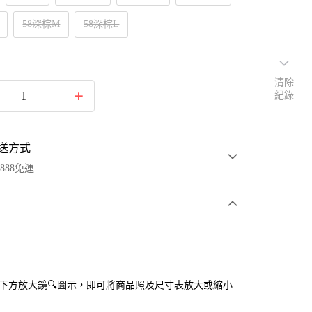
58深棕M
58深棕L
清除
紀錄
送方式
888免運
次付款
付款
點選下方放大鏡🔍圖示，即可將商品照及尺寸表放大或縮小