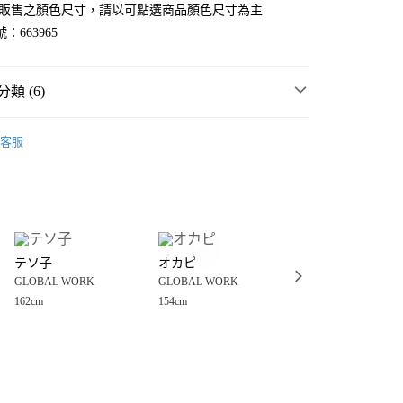
官網販售之顏色尺寸，請以可點選商品顏色尺寸為主
：663965
類 (6)
WORK
☀️ 2026・夏裝新登場 🌴
客服
MMER SALE ↘️
GLOBAL WORK
分期
・夏裝新登場 🌴
GLOBAL WORK
你分期使用說明】
享後付
由台灣大哥大提供，台灣大哥大用戶可立即使用無須另外申請。
衣
T恤
式選擇「大哥付你分期」，訂單成立後會自動跳轉到大哥付的交易
WORK
女裝
上衣
T恤
證手機門號後，選擇欲分期的期數、繳款截止日，確認付款後即
FTEE先享後付」】
。
テソ子
オカピ
まな
先享後付是「在收到商品之後才付款」的支付方式。 讓您購物簡單
WORK
🔥 FINAL SALE 3折起↘🈹
准額度、可分期數及費用金額請依後續交易確認頁面所載為準。
GLOBAL WORK
GLOBAL WORK
GLOBAL WORK
心！
立30分鐘內，如未前往確認交易或遇審核未通過，訂單將自動取
：不需註冊會員、不需綁卡、不需儲值。
162cm
154cm
170cm
「轉專審核」未通過狀況，表示未達大哥付你分期系統評分，恕
：只要手機號碼，簡訊認證，即可結帳。
付款
評估內容。
：先確認商品／服務後，再付款。
式說明】
0，滿NT$888(含以上)免運費
項不併入電信帳單，「大哥付你分期」於每月結算日後寄送繳費提
EE先享後付」結帳流程】
家取貨
方式選擇「AFTEE先享後付」後，將跳轉至「AFTEE先享後
訊連結打開帳單後，可選擇「超商條碼／台灣大直營門市／銀行轉
頁面，進行簡訊認證並確認金額後，即可完成結帳。