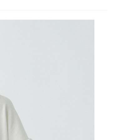
0，滿NT$888(含以上)免運費
／iPASS MONEY」等通路繳費。
成立數日內，您將收到繳費通知簡訊。
費通知簡訊後14天內，點擊此簡訊中的連結，可透過四大超商
付款
項】
網路銀行／等多元方式進行付款，方視為交易完成。
係由「台灣大哥大股份有限公司」（以下簡稱本公司）所提供，讓
：結帳手續完成當下不需立刻繳費，但若您需要取消訂單，請聯
0，滿NT$1,500(含以上)免運費
易時，得透過本服務購買商品或服務，並由商店將買賣／分期付
的店家。未經商家同意取消之訂單仍視為有效，需透過AFTEE
金債權讓與本公司後，依約使用本公司帳單繳交帳款。
繳納相關費用。
11取貨
意付款使用「大哥付你分期」之契約關係目的，商店將以您的個人
否成功請以「AFTEE先享後付 」之結帳頁面顯示為準，若有關於
0，滿NT$1,500(含以上)免運費
含姓名、電話或地址）提供予台灣大哥大進項蒐集、處理及利
功／繳費後需取消欲退款等相關疑問，請聯繫「AFTEE先享後
公司與您本人進行分期帳單所需資料之確認、核對及更正。
援中心」
https://netprotections.freshdesk.com/support/home
戶服務條款，請詳閱以下連結：
https://oppay.tw/userRule
項】
0，滿NT$1,500(含以上)免運費
恩沛科技股份有限公司提供之「AFTEE先享後付」服務完成之
依本服務之必要範圍內提供個人資料，並將交易相關給付款項請
讓予恩沛科技股份有限公司。
個人資料處理事宜，請瀏覽以下網址：
https://aftee.tw/terms/#terms3
年的使用者請事先徵得法定代理人或監護人之同意方可使用
E先享後付」，若未經同意申辦者引起之損失，本公司不負相關責
AFTEE先享後付」時，將依據個別帳號之用戶狀況，依本公司
核予不同之上限額度；若仍有額度不足之情形，本公司將視審查
用戶進行身份認證。
一人註冊多個帳號或使用他人資訊註冊。若發現惡意使用之情
科技股份有限公司將有權停止該用戶之使用額度並採取法律行