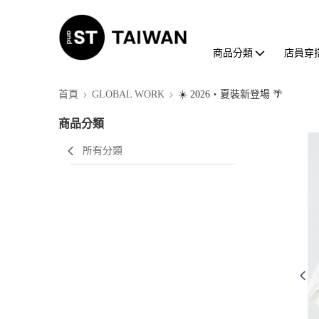
商品分類
店員穿
首頁
GLOBAL WORK
☀️ 2026・夏裝新登場 🌴
商品分類
所有分類