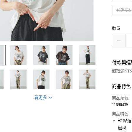
19碳灰L
數量
付款與運
超取滿NT$
商品特色
付款方式
信用卡一
看更多
商品編號
11690435
超商取貨
商品特色
LINE Pay
📢 
檢視
Apple Pay