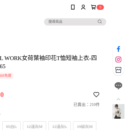
0
AL WORK女荷葉袖印花T恤短袖上衣-四
65
888免運
0
已賣出：210件
寸
05白L
12淺灰M
12淺灰L
19碳灰M