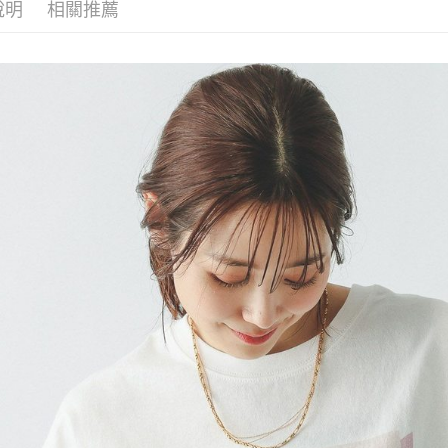
每筆NT$8
帳／街口支付
說明
相關推薦
２．訂單
３．收到繳
7-11 取貨
【注意事
／ATM／
1.本服務
※ 請注意
每筆NT$8
用戶於交
絡購買商品
款買賣價
先享後付
付款後 7-
2.基於同
※ 交易是
每筆NT$8
資料（包
是否繳費成
用，由本
付客戶支
宅配
3.完整用
【注意事
每筆NT$8
１．透過由
交易，需
求債權轉
２．關於
３．未成
「AFTE
任。
４．使用「
即時審查
結果請求
５．嚴禁
形，恩沛
動。