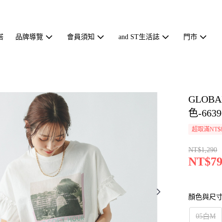
搭
品牌導覽
會員須知
and ST生活誌
門市
GLOB
色-6639
超取滿NT$
NT$1,290
NT$79
顏色與尺
05白M