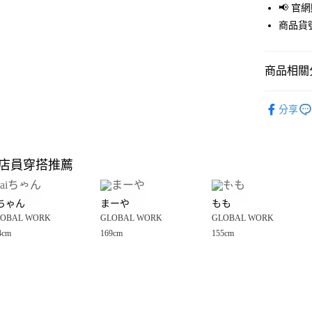
📢 
街口支付
商品貨號
悠遊付
商品相關分
Google Pay
全盈+PAY
GLOBAL 
分享
🈹 夏季 SU
大哥付你
相關說明
☀️ 2026
【大哥付
店員穿搭推薦
AFTEE先
1.本服務
女裝
上
2.付款方
相關說明
GLOBAL 
流程，驗
【關於「A
iちゃん
まーや
もも
完成交易
AFTEE
GLOBAL 
3.實際核
OBAL WORK
GLOBAL WORK
GLOBAL WORK
便利好安
運送方式
4.訂單成
１．簡單
4cm
169cm
155cm
消。如遇
２．便利
全家 取貨
無法說明
３．安心
【繳款方
每筆NT$8
1.分期款
【「AFT
醒簡訊。
付款後 全
１．於結帳
2.透過簡
付」結帳