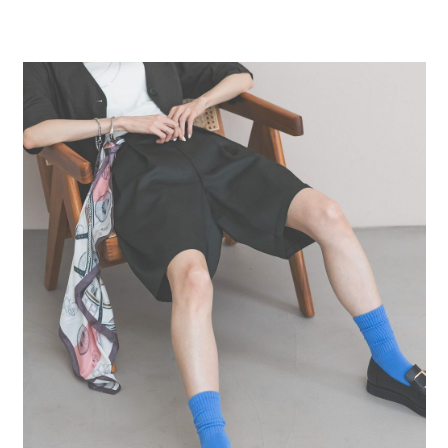
２．便利：只要手機號碼，簡訊認證，即可結帳。
法說明評估內容。
每筆NT$80，滿NT$888(含以上)免運費
３．安心：先確認商品／服務後，再付款。
【繳款方式說明】
1.分期款項不併入電信帳單，「大哥付你分期」於每月結算日後寄送繳費提
付款後 全家取貨
【「AFTEE先享後付」結帳流程】
醒簡訊。
１．於結帳方式選擇「AFTEE先享後付」後，將跳轉至「AFTEE先享後付」
每筆NT$80，滿NT$888(含以上)免運費
2.透過簡訊連結打開帳單後，可選擇「超商條碼／台灣大直營門市／銀行轉
結帳頁面，進行簡訊認證並確認金額後，即可完成結帳。
帳／街口支付／iPASS MONEY」等通路繳費。
２．訂單成立數日內，您將收到繳費通知簡訊。
7-11 取貨付款
３．收到繳費通知簡訊後14天內，點擊此簡訊中的連結，可透過四大超商／
【注意事項】
每筆NT$80，滿NT$1,500(含以上)免運費
ATM／網路銀行／等多元方式進行付款，方視為交易完成。
1.本服務係由「台灣大哥大股份有限公司」（以下簡稱本公司）所提供，讓
※ 請注意：結帳手續完成當下不需立刻繳費，但若您需要取消訂單，請聯絡
用戶於交易時，得透過本服務購買商品或服務，並由商店將買賣／分期付款
付款後 7-11取貨
購買商品的店家。未經商家同意取消之訂單仍視為有效，需透過AFTEE先享
買賣價金債權讓與本公司後，依約使用本公司帳單繳交帳款。
後付繳納相關費用。
每筆NT$80，滿NT$1,500(含以上)免運費
2.基於同意付款使用「大哥付你分期」之契約關係目的，商店將以您的個人
※ 交易是否成功請以「AFTEE先享後付 」之結帳頁面顯示為準，若有關於
資料（包含姓名、電話或地址）提供予台灣大哥大進項蒐集、處理及利用，
是否繳費成功／繳費後需取消欲退款等相關疑問，請聯繫「AFTEE先享後付
宅配
由本公司與您本人進行分期帳單所需資料之確認、核對及更正。
客戶支援中心」
https://netprotections.freshdesk.com/support/home
3.完整用戶服務條款，請詳閱以下連結：
https://oppay.tw/userRule
每筆NT$80，滿NT$1,500(含以上)免運費
【注意事項】
１．透過由恩沛科技股份有限公司提供之「AFTEE先享後付」服務完成之交
易，需依本服務之必要範圍內提供個人資料，並將交易相關給付款項請求債
權轉讓予恩沛科技股份有限公司。
２．關於個人資料處理事宜，請瀏覽以下網址：
https://aftee.tw/terms/#terms3
３．未成年的使用者請事先徵得法定代理人或監護人之同意方可使用
「AFTEE先享後付」，若未經同意申辦者引起之損失，本公司不負相關責
任。
４．使用「AFTEE先享後付」時，將依據個別帳號之用戶狀況，依本公司即