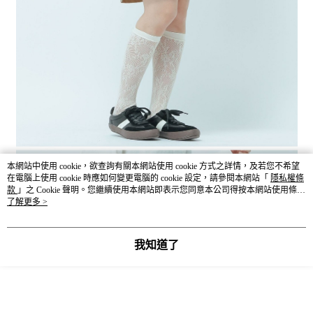
本網站中使用 cookie，欲查詢有關本網站使用 cookie 方式之詳情，及若您不希望
在電腦上使用 cookie 時應如何變更電腦的 cookie 設定，請參閱本網站「
隱私權條
款
」之 Cookie 聲明。您繼續使用本網站即表示您同意本公司得按本網站使用條款
之 Cookie 聲明使用 cookie。
了解更多 >
我知道了