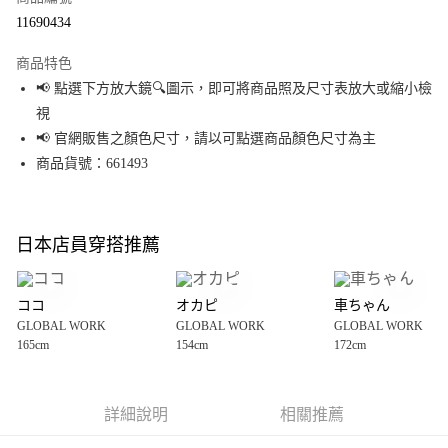
超商取貨付款
11690434
LINE Pay
商品特色
Apple Pay
📢 點選下方放大鏡🔍圖示，即可將商品照及尺寸表放大或縮小檢
視
街口支付
📢 官網販售之顏色尺寸，請以可點選商品顏色尺寸為主
悠遊付
商品貨號：661493
Google Pay
全盈+PAY
日本店員穿搭推薦
大哥付你分期
相關說明
ココ
オカピ
車ちゃん
【大哥付你分期使用說明】
GLOBAL WORK
GLOBAL WORK
GLOBAL WORK
AFTEE先享後付
1.本服務由台灣大哥大提供，台灣大哥大用戶可立即使用無須另外申請。
165cm
154cm
172cm
2.付款方式選擇「大哥付你分期」，訂單成立後會自動跳轉到大哥付的交易
相關說明
流程，驗證手機門號後，選擇欲分期的期數、繳款截止日，確認付款後即完
【關於「AFTEE先享後付」】
成交易。
AFTEE先享後付是「在收到商品之後才付款」的支付方式。 讓您購物簡單便
運送方式
3.實際核准額度、可分期數及費用金額請依後續交易確認頁面所載為準。
利好安心！
詳細說明
相關推薦
4.訂單成立30分鐘內，如未前往確認交易或遇審核未通過，訂單將自動取
１．簡單：不需註冊會員、不需綁卡、不需儲值。
全家 取貨付款
消。如遇「轉專審核」未通過狀況，表示未達大哥付你分期系統評分，恕無