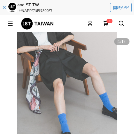
and ST TW
開啟APP
下載APP立即領300券
0
1
/
17