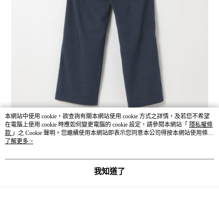
本網站中使用 cookie，欲查詢有關本網站使用 cookie 方式之詳情，及若您不希望
在電腦上使用 cookie 時應如何變更電腦的 cookie 設定，請參閱本網站「
隱私權條
款
」之 Cookie 聲明。您繼續使用本網站即表示您同意本公司得按本網站使用條款
之 Cookie 聲明使用 cookie。
了解更多 >
我知道了