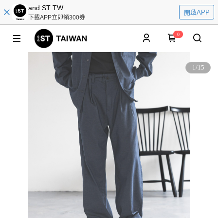
and ST TW
開啟APP
下載APP立即領300券
0
1
/
15