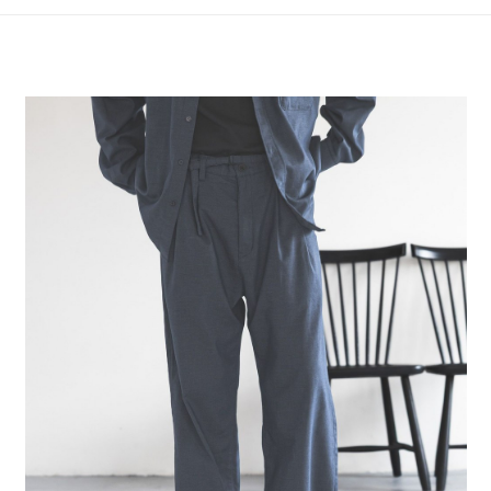
4.訂單成立30分鐘內，如未前往確認交易或遇審核未通過，訂單將自動取
１．簡單：不需註冊會員、不需綁卡、不需儲值。
全家 取貨付款
消。如遇「轉專審核」未通過狀況，表示未達大哥付你分期系統評分，恕無
２．便利：只要手機號碼，簡訊認證，即可結帳。
法說明評估內容。
每筆NT$80，滿NT$888(含以上)免運費
３．安心：先確認商品／服務後，再付款。
【繳款方式說明】
1.分期款項不併入電信帳單，「大哥付你分期」於每月結算日後寄送繳費提
付款後 全家取貨
【「AFTEE先享後付」結帳流程】
醒簡訊。
１．於結帳方式選擇「AFTEE先享後付」後，將跳轉至「AFTEE先享後付」
每筆NT$80，滿NT$888(含以上)免運費
2.透過簡訊連結打開帳單後，可選擇「超商條碼／台灣大直營門市／銀行轉
結帳頁面，進行簡訊認證並確認金額後，即可完成結帳。
帳／街口支付／iPASS MONEY」等通路繳費。
２．訂單成立數日內，您將收到繳費通知簡訊。
7-11 取貨付款
３．收到繳費通知簡訊後14天內，點擊此簡訊中的連結，可透過四大超商／
【注意事項】
每筆NT$80，滿NT$1,500(含以上)免運費
ATM／網路銀行／等多元方式進行付款，方視為交易完成。
1.本服務係由「台灣大哥大股份有限公司」（以下簡稱本公司）所提供，讓
※ 請注意：結帳手續完成當下不需立刻繳費，但若您需要取消訂單，請聯絡
用戶於交易時，得透過本服務購買商品或服務，並由商店將買賣／分期付款
付款後 7-11取貨
購買商品的店家。未經商家同意取消之訂單仍視為有效，需透過AFTEE先享
買賣價金債權讓與本公司後，依約使用本公司帳單繳交帳款。
後付繳納相關費用。
每筆NT$80，滿NT$1,500(含以上)免運費
2.基於同意付款使用「大哥付你分期」之契約關係目的，商店將以您的個人
※ 交易是否成功請以「AFTEE先享後付 」之結帳頁面顯示為準，若有關於
資料（包含姓名、電話或地址）提供予台灣大哥大進項蒐集、處理及利用，
是否繳費成功／繳費後需取消欲退款等相關疑問，請聯繫「AFTEE先享後付
宅配
由本公司與您本人進行分期帳單所需資料之確認、核對及更正。
客戶支援中心」
https://netprotections.freshdesk.com/support/home
3.完整用戶服務條款，請詳閱以下連結：
https://oppay.tw/userRule
每筆NT$80，滿NT$1,500(含以上)免運費
【注意事項】
１．透過由恩沛科技股份有限公司提供之「AFTEE先享後付」服務完成之交
易，需依本服務之必要範圍內提供個人資料，並將交易相關給付款項請求債
權轉讓予恩沛科技股份有限公司。
２．關於個人資料處理事宜，請瀏覽以下網址：
https://aftee.tw/terms/#terms3
３．未成年的使用者請事先徵得法定代理人或監護人之同意方可使用
「AFTEE先享後付」，若未經同意申辦者引起之損失，本公司不負相關責
任。