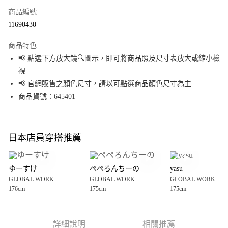
商品編號
超商取貨付款
11690430
LINE Pay
商品特色
Apple Pay
📢 點選下方放大鏡🔍圖示，即可將商品照及尺寸表放大或縮小檢
視
街口支付
📢 官網販售之顏色尺寸，請以可點選商品顏色尺寸為主
悠遊付
商品貨號：645401
Google Pay
全盈+PAY
日本店員穿搭推薦
大哥付你分期
相關說明
ゆーすけ
ぺぺろんちーの
yasu
【大哥付你分期使用說明】
GLOBAL WORK
GLOBAL WORK
GLOBAL WORK
AFTEE先享後付
1.本服務由台灣大哥大提供，台灣大哥大用戶可立即使用無須另外申請。
176cm
175cm
175cm
2.付款方式選擇「大哥付你分期」，訂單成立後會自動跳轉到大哥付的交易
相關說明
流程，驗證手機門號後，選擇欲分期的期數、繳款截止日，確認付款後即完
【關於「AFTEE先享後付」】
成交易。
AFTEE先享後付是「在收到商品之後才付款」的支付方式。 讓您購物簡單便
運送方式
3.實際核准額度、可分期數及費用金額請依後續交易確認頁面所載為準。
利好安心！
詳細說明
相關推薦