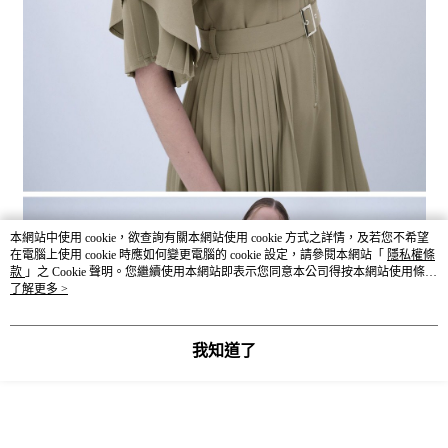
本網站中使用 cookie，欲查詢有關本網站使用 cookie 方式之詳情，及若您不希望
在電腦上使用 cookie 時應如何變更電腦的 cookie 設定，請參閱本網站「
隱私權條
款
」之 Cookie 聲明。您繼續使用本網站即表示您同意本公司得按本網站使用條款
之 Cookie 聲明使用 cookie。
了解更多 >
我知道了