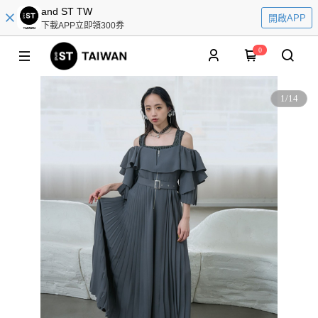
and ST TW
開啟APP
下載APP立即領300券
0
1
/
14