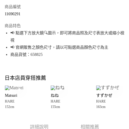
商品編號
超商取貨付款
11690291
LINE Pay
商品特色
Apple Pay
📢 點選下方放大鏡🔍圖示，即可將商品照及尺寸表放大或縮小檢
視
街口支付
📢 官網販售之顏色尺寸，請以可點選商品顏色尺寸為主
悠遊付
商品貨號：658825
Google Pay
全盈+PAY
日本店員穿搭推薦
大哥付你分期
相關說明
Matsuri
ねね
すずかぜ
【大哥付你分期使用說明】
HARE
HARE
HARE
AFTEE先享後付
1.本服務由台灣大哥大提供，台灣大哥大用戶可立即使用無須另外申請。
152cm
155cm
163cm
2.付款方式選擇「大哥付你分期」，訂單成立後會自動跳轉到大哥付的交易
相關說明
流程，驗證手機門號後，選擇欲分期的期數、繳款截止日，確認付款後即完
【關於「AFTEE先享後付」】
成交易。
AFTEE先享後付是「在收到商品之後才付款」的支付方式。 讓您購物簡單便
運送方式
3.實際核准額度、可分期數及費用金額請依後續交易確認頁面所載為準。
利好安心！
詳細說明
相關推薦