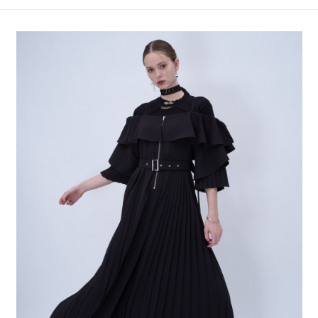
4.訂單成立30分鐘內，如未前往確認交易或遇審核未通過，訂單將自動取
１．簡單：不需註冊會員、不需綁卡、不需儲值。
全家 取貨付款
消。如遇「轉專審核」未通過狀況，表示未達大哥付你分期系統評分，恕無
２．便利：只要手機號碼，簡訊認證，即可結帳。
法說明評估內容。
每筆NT$80，滿NT$888(含以上)免運費
３．安心：先確認商品／服務後，再付款。
【繳款方式說明】
1.分期款項不併入電信帳單，「大哥付你分期」於每月結算日後寄送繳費提
付款後 全家取貨
【「AFTEE先享後付」結帳流程】
醒簡訊。
１．於結帳方式選擇「AFTEE先享後付」後，將跳轉至「AFTEE先享後付」
每筆NT$80，滿NT$888(含以上)免運費
2.透過簡訊連結打開帳單後，可選擇「超商條碼／台灣大直營門市／銀行轉
結帳頁面，進行簡訊認證並確認金額後，即可完成結帳。
帳／街口支付／iPASS MONEY」等通路繳費。
２．訂單成立數日內，您將收到繳費通知簡訊。
7-11 取貨付款
３．收到繳費通知簡訊後14天內，點擊此簡訊中的連結，可透過四大超商／
【注意事項】
每筆NT$80，滿NT$1,500(含以上)免運費
ATM／網路銀行／等多元方式進行付款，方視為交易完成。
1.本服務係由「台灣大哥大股份有限公司」（以下簡稱本公司）所提供，讓
※ 請注意：結帳手續完成當下不需立刻繳費，但若您需要取消訂單，請聯絡
用戶於交易時，得透過本服務購買商品或服務，並由商店將買賣／分期付款
付款後 7-11取貨
購買商品的店家。未經商家同意取消之訂單仍視為有效，需透過AFTEE先享
買賣價金債權讓與本公司後，依約使用本公司帳單繳交帳款。
後付繳納相關費用。
每筆NT$80，滿NT$1,500(含以上)免運費
2.基於同意付款使用「大哥付你分期」之契約關係目的，商店將以您的個人
※ 交易是否成功請以「AFTEE先享後付 」之結帳頁面顯示為準，若有關於
資料（包含姓名、電話或地址）提供予台灣大哥大進項蒐集、處理及利用，
是否繳費成功／繳費後需取消欲退款等相關疑問，請聯繫「AFTEE先享後付
宅配
由本公司與您本人進行分期帳單所需資料之確認、核對及更正。
客戶支援中心」
https://netprotections.freshdesk.com/support/home
3.完整用戶服務條款，請詳閱以下連結：
https://oppay.tw/userRule
每筆NT$80，滿NT$1,500(含以上)免運費
【注意事項】
１．透過由恩沛科技股份有限公司提供之「AFTEE先享後付」服務完成之交
易，需依本服務之必要範圍內提供個人資料，並將交易相關給付款項請求債
權轉讓予恩沛科技股份有限公司。
２．關於個人資料處理事宜，請瀏覽以下網址：
https://aftee.tw/terms/#terms3
３．未成年的使用者請事先徵得法定代理人或監護人之同意方可使用
「AFTEE先享後付」，若未經同意申辦者引起之損失，本公司不負相關責
任。