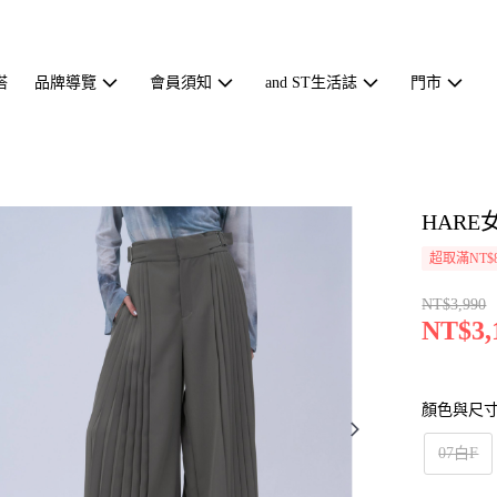
搭
品牌導覽
會員須知
and ST生活誌
門市
HARE
超取滿NT$
NT$3,990
NT$3,
顏色與尺
07白F