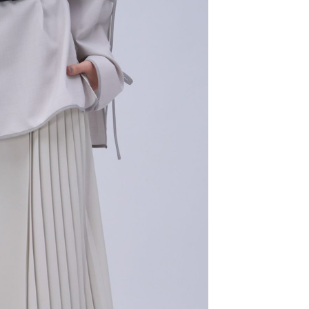
易時，得透過本服務購買商品或服務，並由商店將買賣／分期付
的店家。未經商家同意取消之訂單仍視為有效，需透過AFTEE
金債權讓與本公司後，依約使用本公司帳單繳交帳款。
繳納相關費用。
11取貨
意付款使用「大哥付你分期」之契約關係目的，商店將以您的個人
否成功請以「AFTEE先享後付 」之結帳頁面顯示為準，若有關於
0，滿NT$1,500(含以上)免運費
含姓名、電話或地址）提供予台灣大哥大進項蒐集、處理及利
功／繳費後需取消欲退款等相關疑問，請聯繫「AFTEE先享後
公司與您本人進行分期帳單所需資料之確認、核對及更正。
援中心」
https://netprotections.freshdesk.com/support/home
戶服務條款，請詳閱以下連結：
https://oppay.tw/userRule
項】
0，滿NT$1,500(含以上)免運費
恩沛科技股份有限公司提供之「AFTEE先享後付」服務完成之
依本服務之必要範圍內提供個人資料，並將交易相關給付款項請
讓予恩沛科技股份有限公司。
個人資料處理事宜，請瀏覽以下網址：
https://aftee.tw/terms/#terms3
年的使用者請事先徵得法定代理人或監護人之同意方可使用
E先享後付」，若未經同意申辦者引起之損失，本公司不負相關責
AFTEE先享後付」時，將依據個別帳號之用戶狀況，依本公司
核予不同之上限額度；若仍有額度不足之情形，本公司將視審查
用戶進行身份認證。
一人註冊多個帳號或使用他人資訊註冊。若發現惡意使用之情
科技股份有限公司將有權停止該用戶之使用額度並採取法律行