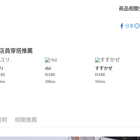
商品相關分
Google Pay
全盈+PAY
HARE
☀
分享
🈹 夏季 SU
大哥付你
相關說明
☀️ 2026
【大哥付
店員穿搭推薦
AFTEE先
1.本服務
HARE
2.付款方
相關說明
女裝
褲
流程，驗
【關於「A
リ.
shii
すずかぜ
完成交易
AFTEE
女裝
褲
3.實際核
ARE
HARE
HARE
便利好安
運送方式
4.訂單成
１．簡單
9cm
160cm
163cm
HARE
☀
消。如遇
２．便利
全家 取貨
無法說明
３．安心
【繳款方
每筆NT$8
1.分期款
【「AFT
醒簡訊。
付款後 全
１．於結帳
2.透過簡
付」結帳
每筆NT$8
帳／街口支付
說明
相關推薦
２．訂單
３．收到繳
7-11 取貨
【注意事
／ATM／
1.本服務
※ 請注意
每筆NT$8