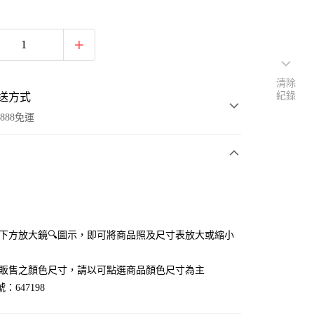
清除
紀錄
送方式
888免運
次付款
付款
點選下方放大鏡🔍圖示，即可將商品照及尺寸表放大或縮小
官網販售之顏色尺寸，請以可點選商品顏色尺寸為主
：647198