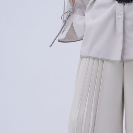
用戶於交
絡購買商品
款買賣價
先享後付
付款後 7-
2.基於同
※ 交易是
每筆NT$8
資料（包
是否繳費成
用，由本
付客戶支
宅配
3.完整用
【注意事
每筆NT$8
１．透過由
交易，需
求債權轉
２．關於
３．未成
「AFTE
任。
４．使用「
即時審查
結果請求
５．嚴禁
形，恩沛
動。