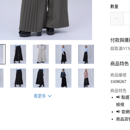
數量
付款與運
超取滿NT$
商品特色
付款方式
信用卡一
商品編號
11690267
超商取貨
商品特色
LINE Pay
看更多
📢 
檢視
Apple Pay
📢 
街口支付
商品貨號
悠遊付