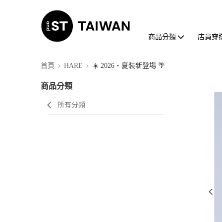
商品分類
店員穿
首頁
HARE
☀️ 2026・夏裝新登場 🌴
商品分類
所有分類