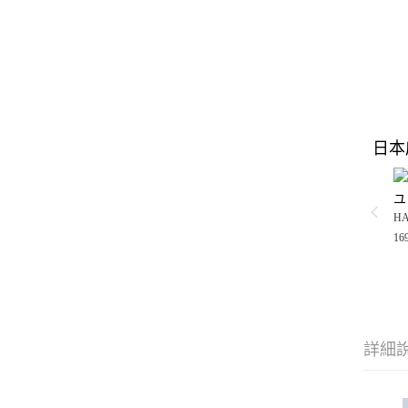
日本
ユ
H
16
詳細