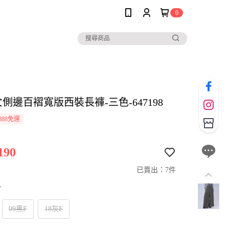
0
女側邊百褶寬版西裝長褲-三色-647198
888免運
190
已賣出：7件
寸
09黑F
18灰F