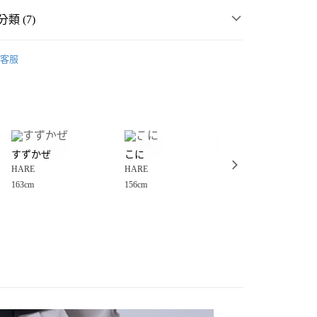
類 (7)
️ 2026・夏裝新登場 🌴
客服
MMER SALE ↘️
HARE
分期
・夏裝新登場 🌴
HARE
你分期使用說明】
享後付
由台灣大哥大提供，台灣大哥大用戶可立即使用無須另外申請。
女裝
褲
式選擇「大哥付你分期」，訂單成立後會自動跳轉到大哥付的交易
長褲
證手機門號後，選擇欲分期的期數、繳款截止日，確認付款後即
FTEE先享後付」】
。
すずかぜ
こに
こに
先享後付是「在收到商品之後才付款」的支付方式。 讓您購物簡單
西裝褲
准額度、可分期數及費用金額請依後續交易確認頁面所載為準。
HARE
HARE
HARE
心！
立30分鐘內，如未前往確認交易或遇審核未通過，訂單將自動取
：不需註冊會員、不需綁卡、不需儲值。
163cm
156cm
156cm
️MORE SALE MAX50%OFF🈹
「轉專審核」未通過狀況，表示未達大哥付你分期系統評分，恕
：只要手機號碼，簡訊認證，即可結帳。
付款
評估內容。
：先確認商品／服務後，再付款。
式說明】
0，滿NT$888(含以上)免運費
項不併入電信帳單，「大哥付你分期」於每月結算日後寄送繳費提
EE先享後付」結帳流程】
家取貨
方式選擇「AFTEE先享後付」後，將跳轉至「AFTEE先享後
訊連結打開帳單後，可選擇「超商條碼／台灣大直營門市／銀行轉
頁面，進行簡訊認證並確認金額後，即可完成結帳。
0，滿NT$888(含以上)免運費
／iPASS MONEY」等通路繳費。
成立數日內，您將收到繳費通知簡訊。
費通知簡訊後14天內，點擊此簡訊中的連結，可透過四大超商
付款
項】
網路銀行／等多元方式進行付款，方視為交易完成。
係由「台灣大哥大股份有限公司」（以下簡稱本公司）所提供，讓
：結帳手續完成當下不需立刻繳費，但若您需要取消訂單，請聯
0，滿NT$1,500(含以上)免運費