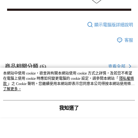
顯示電腦版詳細說明
客服
商品相關分類 (6)
查看全部
本網站中使用 cookie，欲查詢有關本網站使用 cookie 方式之詳情，及若您不希望
HARE
☀️ 2026・夏裝新登場 🌴
在電腦上使用 cookie 時應如何變更電腦的 cookie 設定，請參閱本網站「
隱私權條
款
」之 Cookie 聲明。您繼續使用本網站即表示您同意本公司得按本網站使用條款
🈹 夏季 SUMMER SALE ↘️
HARE
之 Cookie 聲明使用 cookie。
了解更多 >
本分類熱銷
全站排行
我知道了
熱門標籤