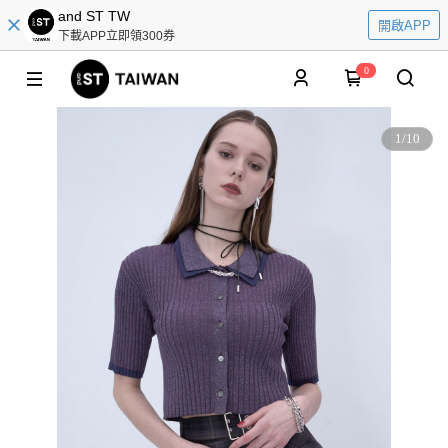
and ST TW
開啟APP
下載APP立即領300券
0
1
/
10