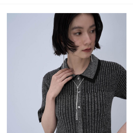
4.訂單成立30分鐘內，如未前往確認交易或遇審核未通過，訂單將自動取
１．簡單：不需註冊會員、不需綁卡、不需儲值。
全家 取貨付款
消。如遇「轉專審核」未通過狀況，表示未達大哥付你分期系統評分，恕無
２．便利：只要手機號碼，簡訊認證，即可結帳。
法說明評估內容。
每筆NT$80，滿NT$1,500(含以上)免運費
３．安心：先確認商品／服務後，再付款。
【繳款方式說明】
1.分期款項不併入電信帳單，「大哥付你分期」於每月結算日後寄送繳費提
付款後 全家取貨
【「AFTEE先享後付」結帳流程】
醒簡訊。
１．於結帳方式選擇「AFTEE先享後付」後，將跳轉至「AFTEE先享後付」
每筆NT$80，滿NT$1,500(含以上)免運費
2.透過簡訊連結打開帳單後，可選擇「超商條碼／台灣大直營門市／銀行轉
結帳頁面，進行簡訊認證並確認金額後，即可完成結帳。
帳／街口支付／iPASS MONEY」等通路繳費。
２．訂單成立數日內，您將收到繳費通知簡訊。
7-11 取貨付款
３．收到繳費通知簡訊後14天內，點擊此簡訊中的連結，可透過四大超商／
【注意事項】
每筆NT$80，滿NT$1,500(含以上)免運費
ATM／網路銀行／等多元方式進行付款，方視為交易完成。
1.本服務係由「台灣大哥大股份有限公司」（以下簡稱本公司）所提供，讓
※ 請注意：結帳手續完成當下不需立刻繳費，但若您需要取消訂單，請聯絡
用戶於交易時，得透過本服務購買商品或服務，並由商店將買賣／分期付款
付款後 7-11取貨
購買商品的店家。未經商家同意取消之訂單仍視為有效，需透過AFTEE先享
買賣價金債權讓與本公司後，依約使用本公司帳單繳交帳款。
後付繳納相關費用。
每筆NT$80，滿NT$1,500(含以上)免運費
2.基於同意付款使用「大哥付你分期」之契約關係目的，商店將以您的個人
※ 交易是否成功請以「AFTEE先享後付 」之結帳頁面顯示為準，若有關於
資料（包含姓名、電話或地址）提供予台灣大哥大進項蒐集、處理及利用，
是否繳費成功／繳費後需取消欲退款等相關疑問，請聯繫「AFTEE先享後付
宅配
由本公司與您本人進行分期帳單所需資料之確認、核對及更正。
客戶支援中心」
https://netprotections.freshdesk.com/support/home
3.完整用戶服務條款，請詳閱以下連結：
https://oppay.tw/userRule
每筆NT$80，滿NT$1,500(含以上)免運費
【注意事項】
１．透過由恩沛科技股份有限公司提供之「AFTEE先享後付」服務完成之交
易，需依本服務之必要範圍內提供個人資料，並將交易相關給付款項請求債
權轉讓予恩沛科技股份有限公司。
２．關於個人資料處理事宜，請瀏覽以下網址：
https://aftee.tw/terms/#terms3
３．未成年的使用者請事先徵得法定代理人或監護人之同意方可使用
「AFTEE先享後付」，若未經同意申辦者引起之損失，本公司不負相關責
任。