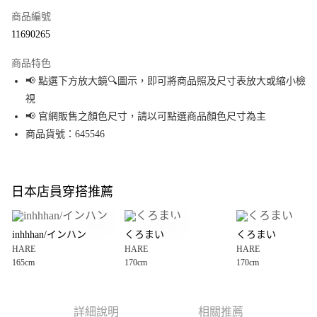
商品編號
超商取貨付款
11690265
LINE Pay
商品特色
Apple Pay
📢 點選下方放大鏡🔍圖示，即可將商品照及尺寸表放大或縮小檢
視
街口支付
📢 官網販售之顏色尺寸，請以可點選商品顏色尺寸為主
悠遊付
商品貨號：645546
Google Pay
全盈+PAY
日本店員穿搭推薦
大哥付你分期
相關說明
inhhhan/インハン
くろまい
くろまい
【大哥付你分期使用說明】
HARE
HARE
HARE
AFTEE先享後付
1.本服務由台灣大哥大提供，台灣大哥大用戶可立即使用無須另外申請。
165cm
170cm
170cm
2.付款方式選擇「大哥付你分期」，訂單成立後會自動跳轉到大哥付的交易
相關說明
流程，驗證手機門號後，選擇欲分期的期數、繳款截止日，確認付款後即完
【關於「AFTEE先享後付」】
成交易。
AFTEE先享後付是「在收到商品之後才付款」的支付方式。 讓您購物簡單便
運送方式
3.實際核准額度、可分期數及費用金額請依後續交易確認頁面所載為準。
利好安心！
詳細說明
相關推薦