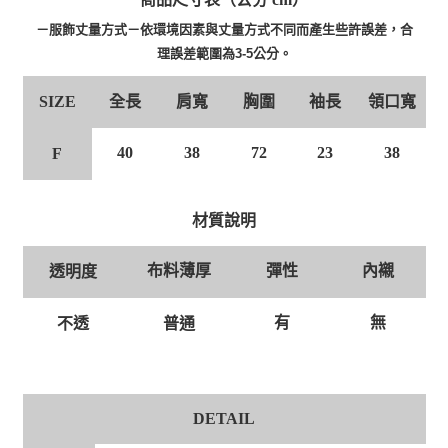
－服飾丈量方式－依環境因素與丈量方式不同而產生些許誤差，合
理誤差範圍為3-5公分。
全長
肩寬
胸圍
袖長
領口寬
SIZE
40
38
72
23
38
F
材質說明
布料薄厚
彈性
內襯
透明度
有
無
普通
不透
DETAIL