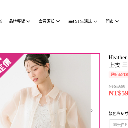
搭
品牌導覽
會員須知
and ST生活誌
門市
Heat
上衣-三色
超取滿NT$
NT$1,690
NT$59
顏色與尺
06米白F