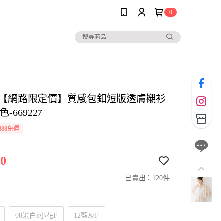
0
her【網路限定價】質感包釦短版透膚襯衫
-669227
888免運
0
已賣出：120件
寸
08米白x小花F
12藍灰F