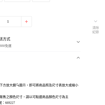
清除
紀錄
送方式
888免運
次付款
付款
點選下方放大鏡🔍圖示，即可將商品照及尺寸表放大或縮小
官網販售之顏色尺寸，請以可點選商品顏色尺寸為主
：669227