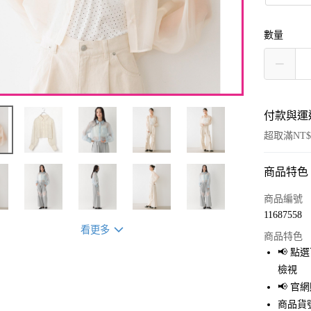
數量
付款與運
超取滿NT$
商品特色
付款方式
信用卡一
商品編號
11687558
超商取貨
看更多
商品特色
LINE Pay
📢 
檢視
Apple Pay
📢 
街口支付
商品貨號