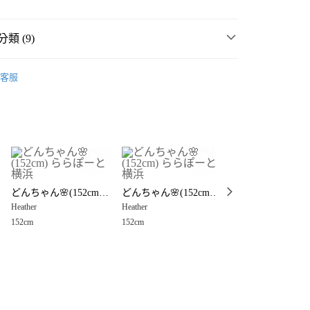
類 (9)
💜 本週熱銷推薦
客服
MMER SALE ↘️
Heather
分期
價🎉
Heather
你分期使用說明】
享後付
由台灣大哥大提供，台灣大哥大用戶可立即使用無須另外申請。
💥網路限定價🎉
式選擇「大哥付你分期」，訂單成立後會自動跳轉到大哥付的交易
🈹 LAST SALE 最低3折起 ↘️
證手機門號後，選擇欲分期的期數、繳款截止日，確認付款後即
FTEE先享後付」】
。
ちゃも🌸
先享後付是「在收到商品之後才付款」的支付方式。 讓您購物簡單
・夏裝新登場 🌴
Heather
准額度、可分期數及費用金額請依後續交易確認頁面所載為準。
Heather
心！
どんちゃん🌸(152cm) ららぽーと横浜
どんちゃん🌸(152cm) ららぽーと横浜
立30分鐘內，如未前往確認交易或遇審核未通過，訂單將自動取
：不需註冊會員、不需綁卡、不需儲值。
152cm
女裝
上衣
襯衫
Heather
Heather
「轉專審核」未通過狀況，表示未達大哥付你分期系統評分，恕
：只要手機號碼，簡訊認證，即可結帳。
付款
評估內容。
152cm
152cm
：先確認商品／服務後，再付款。
衣
襯衫
式說明】
0，滿NT$888(含以上)免運費
項不併入電信帳單，「大哥付你分期」於每月結算日後寄送繳費提
EE先享後付」結帳流程】
☀️ 2026・夏裝新登場 🌴
家取貨
方式選擇「AFTEE先享後付」後，將跳轉至「AFTEE先享後
訊連結打開帳單後，可選擇「超商條碼／台灣大直營門市／銀行轉
頁面，進行簡訊認證並確認金額後，即可完成結帳。
0，滿NT$888(含以上)免運費
／iPASS MONEY」等通路繳費。
成立數日內，您將收到繳費通知簡訊。
費通知簡訊後14天內，點擊此簡訊中的連結，可透過四大超商
付款
項】