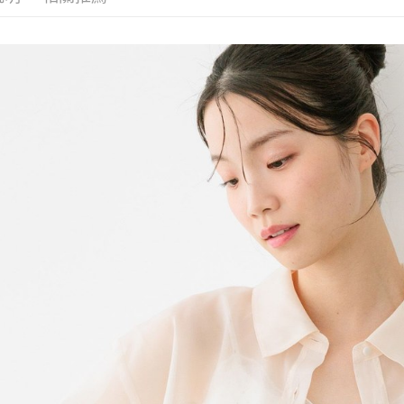
／ATM／
1.本服務
※ 請注意
每筆NT$8
用戶於交
絡購買商品
款買賣價
先享後付
付款後 7-
2.基於同
※ 交易是
每筆NT$8
資料（包
是否繳費成
用，由本
付客戶支
宅配
3.完整用
【注意事
每筆NT$8
１．透過由
交易，需
求債權轉
２．關於
３．未成
「AFTE
任。
４．使用「
即時審查
結果請求
５．嚴禁
形，恩沛
動。