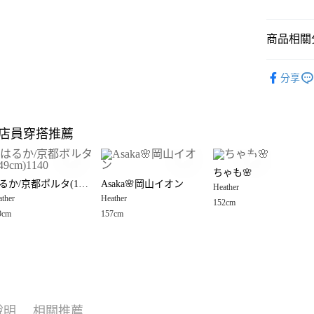
悠遊付
商品相關分
Google Pay
全盈+PAY
Heather
分享
🈹 夏季 SU
大哥付你
相關說明
💥網路限定
【大哥付
店員穿搭推薦
AFTEE先
1.本服務
Heather
2.付款方
相關說明
Heather
流程，驗
【關於「A
ちゃも🌸
完成交易
AFTEE
☀️ 2026
はるか/京都ポルタ(149cm)1140
Asaka🌸岡山イオン
3.實際核
Heather
便利好安
運送方式
4.訂單成
ther
Heather
１．簡單
152cm
Heather
消。如遇
２．便利
9cm
157cm
全家 取貨
無法說明
３．安心
女裝
上
【繳款方
每筆NT$8
1.分期款
Heather
【「AFT
醒簡訊。
付款後 全
１．於結帳
2.透過簡
付」結帳
每筆NT$8
帳／街口支付
２．訂單
３．收到繳
7-11 取貨
說明
相關推薦
【注意事