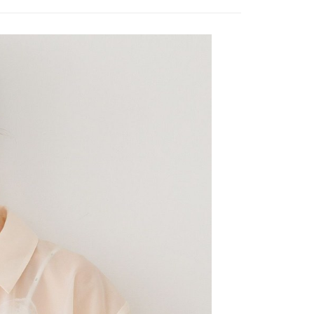
網路銀行／等多元方式進行付款，方視為交易完成。
係由「台灣大哥大股份有限公司」（以下簡稱本公司）所提供，讓
：結帳手續完成當下不需立刻繳費，但若您需要取消訂單，請聯
0，滿NT$1,500(含以上)免運費
易時，得透過本服務購買商品或服務，並由商店將買賣／分期付
的店家。未經商家同意取消之訂單仍視為有效，需透過AFTEE
金債權讓與本公司後，依約使用本公司帳單繳交帳款。
繳納相關費用。
11取貨
意付款使用「大哥付你分期」之契約關係目的，商店將以您的個人
否成功請以「AFTEE先享後付 」之結帳頁面顯示為準，若有關於
0，滿NT$1,500(含以上)免運費
含姓名、電話或地址）提供予台灣大哥大進項蒐集、處理及利
功／繳費後需取消欲退款等相關疑問，請聯繫「AFTEE先享後
公司與您本人進行分期帳單所需資料之確認、核對及更正。
援中心」
https://netprotections.freshdesk.com/support/home
戶服務條款，請詳閱以下連結：
https://oppay.tw/userRule
項】
0，滿NT$1,500(含以上)免運費
恩沛科技股份有限公司提供之「AFTEE先享後付」服務完成之
依本服務之必要範圍內提供個人資料，並將交易相關給付款項請
讓予恩沛科技股份有限公司。
個人資料處理事宜，請瀏覽以下網址：
https://aftee.tw/terms/#terms3
年的使用者請事先徵得法定代理人或監護人之同意方可使用
E先享後付」，若未經同意申辦者引起之損失，本公司不負相關責
AFTEE先享後付」時，將依據個別帳號之用戶狀況，依本公司
核予不同之上限額度；若仍有額度不足之情形，本公司將視審查
用戶進行身份認證。
一人註冊多個帳號或使用他人資訊註冊。若發現惡意使用之情
科技股份有限公司將有權停止該用戶之使用額度並採取法律行