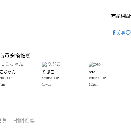
悠遊付
商品相關分
Google Pay
全盈+PAY
studio CLI
分享
🈹 夏季 SU
大哥付你
相關說明
☀️ 2026
【大哥付
店員穿搭推薦
AFTEE先
1.本服務
女裝
上
2.付款方
相關說明
studio CLI
流程，驗
【關於「A
こちゃん
りぷこ
toto
完成交易
AFTEE
studio CLI
3.實際核
dio CLIP
studio CLIP
studio CLIP
便利好安
運送方式
4.訂單成
１．簡單
8cm
157cm
162cm
studio CLI
消。如遇
２．便利
全家 取貨
無法說明
３．安心
【繳款方
每筆NT$8
1.分期款
【「AFT
醒簡訊。
付款後 全
１．於結帳
2.透過簡
付」結帳
每筆NT$8
帳／街口支付
說明
相關推薦
２．訂單
３．收到繳
7-11 取貨
【注意事