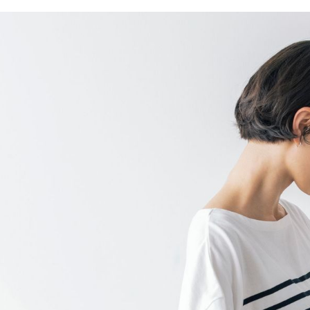
／ATM／
1.本服務
※ 請注意
每筆NT$8
用戶於交
絡購買商品
款買賣價
先享後付
付款後 7-
2.基於同
※ 交易是
每筆NT$8
資料（包
是否繳費成
用，由本
付客戶支
宅配
3.完整用
【注意事
每筆NT$8
１．透過由
交易，需
求債權轉
２．關於
３．未成
「AFTE
任。
４．使用「
即時審查
結果請求
５．嚴禁
形，恩沛
動。