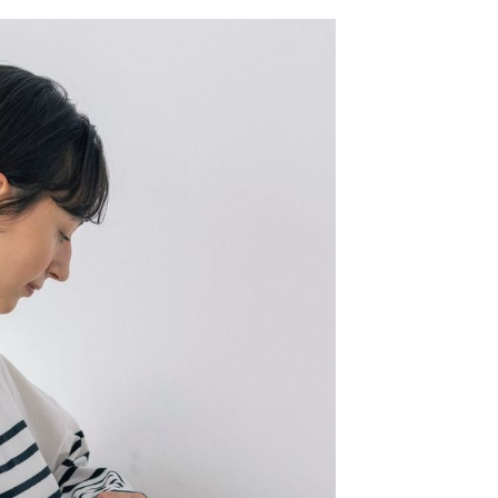
網路銀行／等多元方式進行付款，方視為交易完成。
係由「台灣大哥大股份有限公司」（以下簡稱本公司）所提供，讓
：結帳手續完成當下不需立刻繳費，但若您需要取消訂單，請聯
0，滿NT$1,500(含以上)免運費
易時，得透過本服務購買商品或服務，並由商店將買賣／分期付
的店家。未經商家同意取消之訂單仍視為有效，需透過AFTEE
金債權讓與本公司後，依約使用本公司帳單繳交帳款。
繳納相關費用。
11取貨
意付款使用「大哥付你分期」之契約關係目的，商店將以您的個人
否成功請以「AFTEE先享後付 」之結帳頁面顯示為準，若有關於
0，滿NT$1,500(含以上)免運費
含姓名、電話或地址）提供予台灣大哥大進項蒐集、處理及利
功／繳費後需取消欲退款等相關疑問，請聯繫「AFTEE先享後
公司與您本人進行分期帳單所需資料之確認、核對及更正。
援中心」
https://netprotections.freshdesk.com/support/home
戶服務條款，請詳閱以下連結：
https://oppay.tw/userRule
項】
0，滿NT$1,500(含以上)免運費
恩沛科技股份有限公司提供之「AFTEE先享後付」服務完成之
依本服務之必要範圍內提供個人資料，並將交易相關給付款項請
讓予恩沛科技股份有限公司。
個人資料處理事宜，請瀏覽以下網址：
https://aftee.tw/terms/#terms3
年的使用者請事先徵得法定代理人或監護人之同意方可使用
E先享後付」，若未經同意申辦者引起之損失，本公司不負相關責
AFTEE先享後付」時，將依據個別帳號之用戶狀況，依本公司
核予不同之上限額度；若仍有額度不足之情形，本公司將視審查
用戶進行身份認證。
一人註冊多個帳號或使用他人資訊註冊。若發現惡意使用之情
科技股份有限公司將有權停止該用戶之使用額度並採取法律行