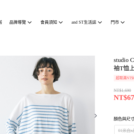
搭
品牌導覽
會員須知
and ST生活誌
門市
stud
袖T恤上衣
超取滿NT$
NT$1,690
NT$67
顏色與尺
01米白