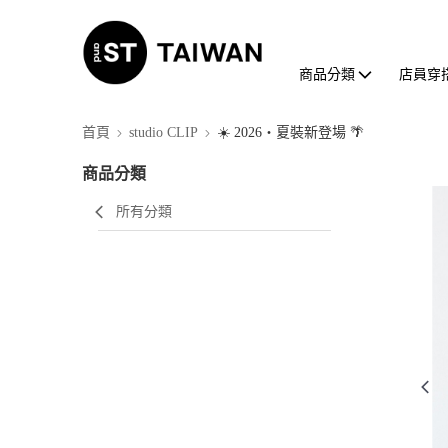
商品分類
店員穿
首頁
studio CLIP
☀️ 2026・夏裝新登場 🌴
商品分類
所有分類