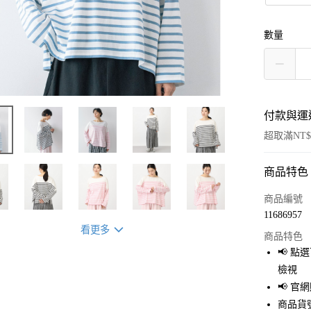
數量
付款與運
超取滿NT$
商品特色
付款方式
信用卡一
商品編號
11686957
超商取貨
看更多
商品特色
LINE Pay
📢 
檢視
Apple Pay
📢 
街口支付
商品貨號