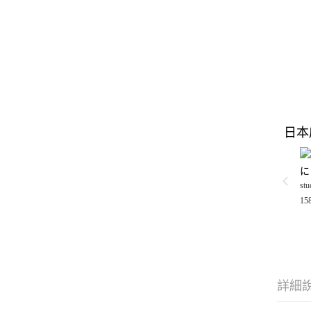
日本
に
stu
15
詳細