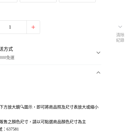
清除
紀錄
送方式
888免運
次付款
付款
點選下方放大鏡🔍圖示，即可將商品照及尺寸表放大或縮小
官網販售之顏色尺寸，請以可點選商品顏色尺寸為主
：637581