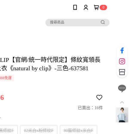
0
io CLIP【官網/統一時代限定】條紋寬領長
《natural by clip》-三色-637581
888免運
6
已賣出：16件
寸
x黑條紋F
02米白x粉條紋F
80藍條紋x米白F