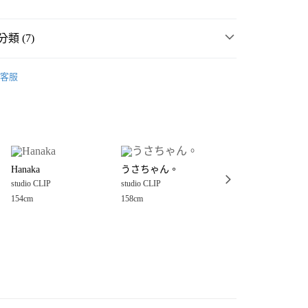
類 (7)
P
☀️ 2026・夏裝新登場 🌴
客服
MMER SALE ↘️
studio CLIP
分期
・夏裝新登場 🌴
studio CLIP
你分期使用說明】
享後付
由台灣大哥大提供，台灣大哥大用戶可立即使用無須另外申請。
衣
T恤
式選擇「大哥付你分期」，訂單成立後會自動跳轉到大哥付的交易
P
女裝
上衣
T恤
證手機門號後，選擇欲分期的期數、繳款截止日，確認付款後即
FTEE先享後付」】
。
Hanaka
うさちゃん。
ももこ*.。
先享後付是「在收到商品之後才付款」的支付方式。 讓您購物簡單
P
🎧官網/統一時代限定販售🤎
准額度、可分期數及費用金額請依後續交易確認頁面所載為準。
studio CLIP
studio CLIP
studio CLIP
心！
立30分鐘內，如未前往確認交易或遇審核未通過，訂單將自動取
：不需註冊會員、不需綁卡、不需儲值。
154cm
158cm
158cm
P
🈹 LAST SALE 最低4折起 ↘️
「轉專審核」未通過狀況，表示未達大哥付你分期系統評分，恕
：只要手機號碼，簡訊認證，即可結帳。
付款
評估內容。
：先確認商品／服務後，再付款。
式說明】
0，滿NT$888(含以上)免運費
項不併入電信帳單，「大哥付你分期」於每月結算日後寄送繳費提
EE先享後付」結帳流程】
家取貨
方式選擇「AFTEE先享後付」後，將跳轉至「AFTEE先享後
訊連結打開帳單後，可選擇「超商條碼／台灣大直營門市／銀行轉
頁面，進行簡訊認證並確認金額後，即可完成結帳。
0，滿NT$888(含以上)免運費
／iPASS MONEY」等通路繳費。
成立數日內，您將收到繳費通知簡訊。
費通知簡訊後14天內，點擊此簡訊中的連結，可透過四大超商
付款
項】