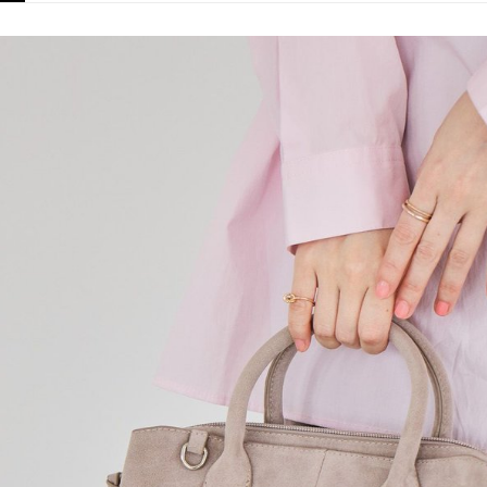
／ATM／
1.本服務
※ 請注意
每筆NT$8
用戶於交
絡購買商品
款買賣價
先享後付
付款後 7-
2.基於同
※ 交易是
每筆NT$8
資料（包
是否繳費成
用，由本
付客戶支
宅配
3.完整用
【注意事
每筆NT$8
１．透過由
交易，需
求債權轉
２．關於
３．未成
「AFTE
任。
４．使用「
即時審查
結果請求
５．嚴禁
形，恩沛
動。