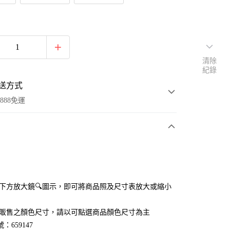
清除
紀錄
送方式
888免運
次付款
付款
點選下方放大鏡🔍圖示，即可將商品照及尺寸表放大或縮小
官網販售之顏色尺寸，請以可點選商品顏色尺寸為主
：659147