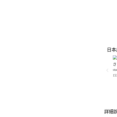
日本
さ
stu
15
詳細