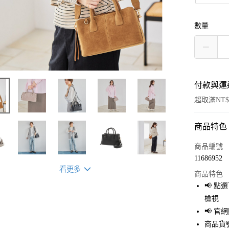
數量
付款與運
超取滿NT$
商品特色
付款方式
信用卡一
商品編號
11686952
超商取貨
看更多
商品特色
LINE Pay
📢 
檢視
Apple Pay
📢 
街口支付
商品貨號