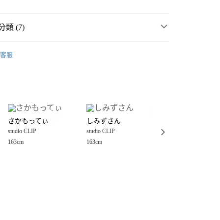
類 (7)
P
☀️ 2026・夏裝新登場 🌴
客服
MMER SALE ↘️
studio CLIP
分期
・夏裝新登場 🌴
studio CLIP
你分期使用說明】
享後付
由台灣大哥大提供，台灣大哥大用戶可立即使用無須另外申請。
P
女裝
配件
包
式選擇「大哥付你分期」，訂單成立後會自動跳轉到大哥付的交易
件
包
手提包、手拿包
證手機門號後，選擇欲分期的期數、繳款截止日，確認付款後即
FTEE先享後付」】
。
さかもってぃ
しみずさん
mayu★mayu
先享後付是「在收到商品之後才付款」的支付方式。 讓您購物簡單
件
包
肩背包
准額度、可分期數及費用金額請依後續交易確認頁面所載為準。
studio CLIP
studio CLIP
studio CLIP
心！
立30分鐘內，如未前往確認交易或遇審核未通過，訂單將自動取
：不需註冊會員、不需綁卡、不需儲值。
163cm
163cm
150cm
P
🈹 LAST SALE 最低4折起 ↘️
「轉專審核」未通過狀況，表示未達大哥付你分期系統評分，恕
：只要手機號碼，簡訊認證，即可結帳。
付款
評估內容。
：先確認商品／服務後，再付款。
式說明】
0，滿NT$888(含以上)免運費
項不併入電信帳單，「大哥付你分期」於每月結算日後寄送繳費提
EE先享後付」結帳流程】
家取貨
方式選擇「AFTEE先享後付」後，將跳轉至「AFTEE先享後
訊連結打開帳單後，可選擇「超商條碼／台灣大直營門市／銀行轉
頁面，進行簡訊認證並確認金額後，即可完成結帳。
0，滿NT$888(含以上)免運費
／iPASS MONEY」等通路繳費。
成立數日內，您將收到繳費通知簡訊。
費通知簡訊後14天內，點擊此簡訊中的連結，可透過四大超商
付款
項】