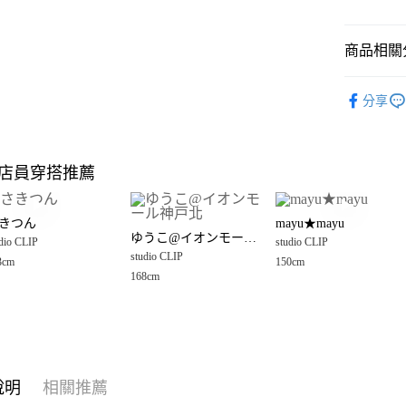
悠遊付
商品相關分
Google Pay
全盈+PAY
studio CLI
分享
🈹 夏季 SU
大哥付你
相關說明
☀️ 2026
【大哥付
店員穿搭推薦
AFTEE先
1.本服務
studio CLI
2.付款方
相關說明
女裝
配
流程，驗
【關於「A
きつん
mayu★mayu
完成交易
AFTEE
女裝
配
ゆうこ@イオンモール神戸北
3.實際核
dio CLIP
studio CLIP
便利好安
運送方式
4.訂單成
studio CLIP
１．簡單
3cm
150cm
studio CLI
消。如遇
２．便利
168cm
全家 取貨
無法說明
３．安心
【繳款方
每筆NT$8
1.分期款
【「AFT
醒簡訊。
付款後 全
１．於結帳
2.透過簡
付」結帳
每筆NT$8
帳／街口支付
２．訂單
說明
相關推薦
３．收到繳
7-11 取貨
【注意事