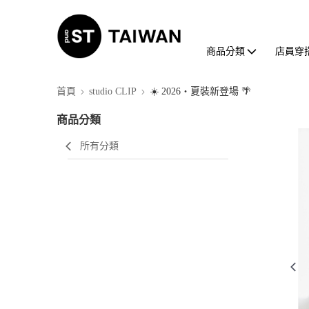
商品分類
店員穿
首頁
studio CLIP
☀️ 2026・夏裝新登場 🌴
商品分類
所有分類