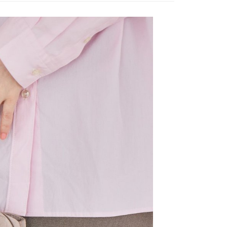
網路銀行／等多元方式進行付款，方視為交易完成。
係由「台灣大哥大股份有限公司」（以下簡稱本公司）所提供，讓
：結帳手續完成當下不需立刻繳費，但若您需要取消訂單，請聯
0，滿NT$1,500(含以上)免運費
易時，得透過本服務購買商品或服務，並由商店將買賣／分期付
的店家。未經商家同意取消之訂單仍視為有效，需透過AFTEE
金債權讓與本公司後，依約使用本公司帳單繳交帳款。
繳納相關費用。
11取貨
意付款使用「大哥付你分期」之契約關係目的，商店將以您的個人
否成功請以「AFTEE先享後付 」之結帳頁面顯示為準，若有關於
0，滿NT$1,500(含以上)免運費
含姓名、電話或地址）提供予台灣大哥大進項蒐集、處理及利
功／繳費後需取消欲退款等相關疑問，請聯繫「AFTEE先享後
公司與您本人進行分期帳單所需資料之確認、核對及更正。
援中心」
https://netprotections.freshdesk.com/support/home
戶服務條款，請詳閱以下連結：
https://oppay.tw/userRule
項】
0，滿NT$1,500(含以上)免運費
恩沛科技股份有限公司提供之「AFTEE先享後付」服務完成之
依本服務之必要範圍內提供個人資料，並將交易相關給付款項請
讓予恩沛科技股份有限公司。
個人資料處理事宜，請瀏覽以下網址：
https://aftee.tw/terms/#terms3
年的使用者請事先徵得法定代理人或監護人之同意方可使用
E先享後付」，若未經同意申辦者引起之損失，本公司不負相關責
AFTEE先享後付」時，將依據個別帳號之用戶狀況，依本公司
核予不同之上限額度；若仍有額度不足之情形，本公司將視審查
用戶進行身份認證。
一人註冊多個帳號或使用他人資訊註冊。若發現惡意使用之情
科技股份有限公司將有權停止該用戶之使用額度並採取法律行