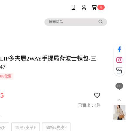
0
io CLIP多夾層2WAY手提肩背波士頓包-三
47
888免運
5
已賣出：4件
寸
皮F
19黑x皮革F
50棕x麂皮F