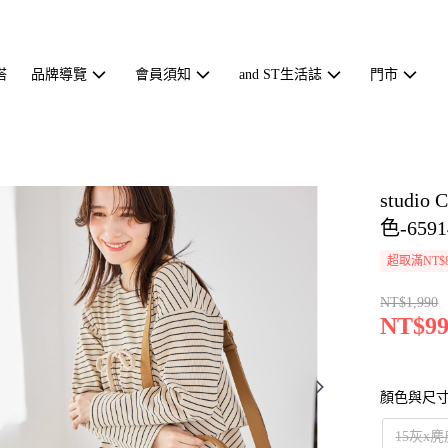
搭
品牌導覽
會員須知
and ST生活誌
門市
stud
色-6591
超取滿NT$
NT$1,990
NT$99
顏色與尺
15灰x麂