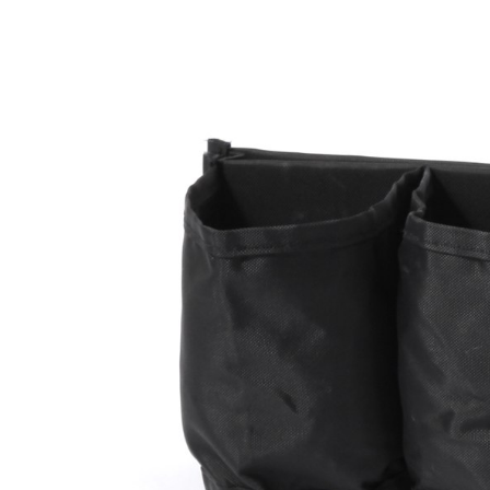
款買賣價
先享後付
付款後 7-
2.基於同
※ 交易是
每筆NT$8
資料（包
是否繳費成
用，由本
付客戶支
宅配
3.完整用
【注意事
每筆NT$8
１．透過由
交易，需
求債權轉
２．關於
３．未成
「AFTE
任。
４．使用「
即時審查
結果請求
５．嚴禁
形，恩沛
動。