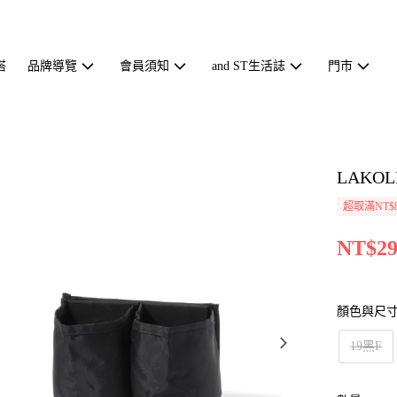
搭
品牌導覽
會員須知
and ST生活誌
門市
LAKO
超取滿NT$
NT$29
顏色與尺
19黑F