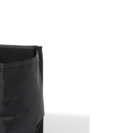
金債權讓與本公司後，依約使用本公司帳單繳交帳款。
繳納相關費用。
11取貨
意付款使用「大哥付你分期」之契約關係目的，商店將以您的個人
否成功請以「AFTEE先享後付 」之結帳頁面顯示為準，若有關於
0，滿NT$1,500(含以上)免運費
含姓名、電話或地址）提供予台灣大哥大進項蒐集、處理及利
功／繳費後需取消欲退款等相關疑問，請聯繫「AFTEE先享後
公司與您本人進行分期帳單所需資料之確認、核對及更正。
援中心」
https://netprotections.freshdesk.com/support/home
戶服務條款，請詳閱以下連結：
https://oppay.tw/userRule
項】
0，滿NT$1,500(含以上)免運費
恩沛科技股份有限公司提供之「AFTEE先享後付」服務完成之
依本服務之必要範圍內提供個人資料，並將交易相關給付款項請
讓予恩沛科技股份有限公司。
個人資料處理事宜，請瀏覽以下網址：
https://aftee.tw/terms/#terms3
年的使用者請事先徵得法定代理人或監護人之同意方可使用
E先享後付」，若未經同意申辦者引起之損失，本公司不負相關責
AFTEE先享後付」時，將依據個別帳號之用戶狀況，依本公司
核予不同之上限額度；若仍有額度不足之情形，本公司將視審查
用戶進行身份認證。
一人註冊多個帳號或使用他人資訊註冊。若發現惡意使用之情
科技股份有限公司將有權停止該用戶之使用額度並採取法律行