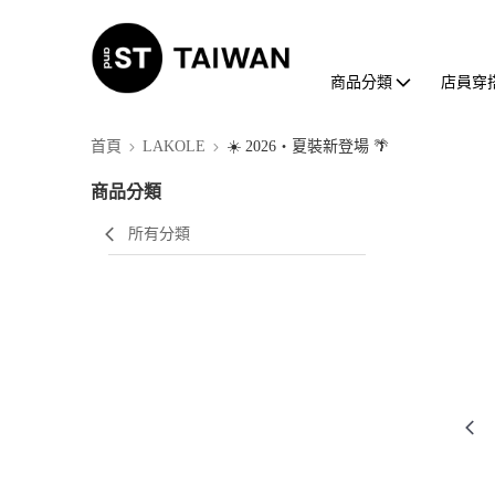
商品分類
店員穿
首頁
LAKOLE
☀️ 2026・夏裝新登場 🌴
商品分類
所有分類