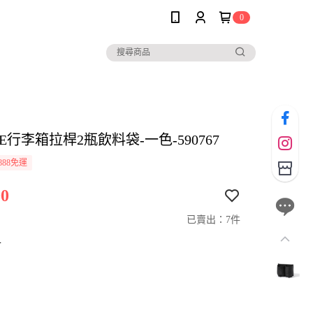
0
LE行李箱拉桿2瓶飲料袋-一色-590767
888免運
0
已賣出：7件
寸