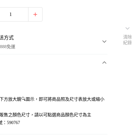
清除
送方式
紀錄
888免運
次付款
付款
點選下方放大鏡🔍圖示，即可將商品照及尺寸表放大或縮小
官網販售之顏色尺寸，請以可點選商品顏色尺寸為主
：590767