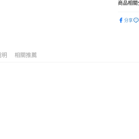
商品相關分
Google Pay
全盈+PAY
LAKOLE
分享
☀️ 2026
大哥付你
相關說明
雜貨
旅
【大哥付
AFTEE先
1.本服務
LAKOLE
2.付款方
相關說明
說明
相關推薦
流程，驗
【關於「A
完成交易
AFTEE
3.實際核
便利好安
運送方式
4.訂單成
１．簡單
消。如遇
２．便利
全家 取貨
無法說明
３．安心
【繳款方
每筆NT$8
1.分期款
【「AFT
醒簡訊。
付款後 全
１．於結帳
2.透過簡
付」結帳
每筆NT$8
帳／街口支付
２．訂單
３．收到繳
7-11 取貨
【注意事
／ATM／
1.本服務
※ 請注意
每筆NT$8
用戶於交
絡購買商品