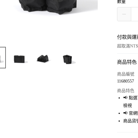
數量
付款與運
超取滿NT$
商品特色
付款方式
信用卡一
商品編號
11680557
超商取貨
商品特色
LINE Pay
📢 
檢視
Apple Pay
📢 
街口支付
商品貨號
悠遊付