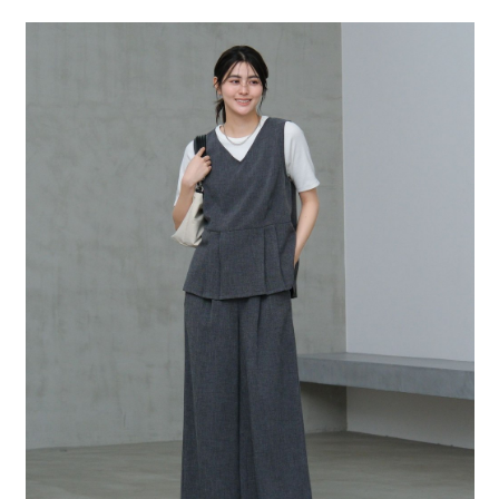
２．便利：只要手機號碼，簡訊認證，即可結帳。
法說明評估內容。
每筆NT$80，滿NT$1,500(含以上)免運費
３．安心：先確認商品／服務後，再付款。
【繳款方式說明】
1.分期款項不併入電信帳單，「大哥付你分期」於每月結算日後寄送繳費提
付款後 全家取貨
【「AFTEE先享後付」結帳流程】
醒簡訊。
１．於結帳方式選擇「AFTEE先享後付」後，將跳轉至「AFTEE先享後付」
每筆NT$80，滿NT$1,500(含以上)免運費
2.透過簡訊連結打開帳單後，可選擇「超商條碼／台灣大直營門市／銀行轉
結帳頁面，進行簡訊認證並確認金額後，即可完成結帳。
帳／街口支付／iPASS MONEY」等通路繳費。
２．訂單成立數日內，您將收到繳費通知簡訊。
7-11 取貨付款
３．收到繳費通知簡訊後14天內，點擊此簡訊中的連結，可透過四大超商／
【注意事項】
每筆NT$80，滿NT$1,500(含以上)免運費
ATM／網路銀行／等多元方式進行付款，方視為交易完成。
1.本服務係由「台灣大哥大股份有限公司」（以下簡稱本公司）所提供，讓
※ 請注意：結帳手續完成當下不需立刻繳費，但若您需要取消訂單，請聯絡
用戶於交易時，得透過本服務購買商品或服務，並由商店將買賣／分期付款
付款後 7-11取貨
購買商品的店家。未經商家同意取消之訂單仍視為有效，需透過AFTEE先享
買賣價金債權讓與本公司後，依約使用本公司帳單繳交帳款。
後付繳納相關費用。
每筆NT$80，滿NT$1,500(含以上)免運費
2.基於同意付款使用「大哥付你分期」之契約關係目的，商店將以您的個人
※ 交易是否成功請以「AFTEE先享後付 」之結帳頁面顯示為準，若有關於
資料（包含姓名、電話或地址）提供予台灣大哥大進項蒐集、處理及利用，
是否繳費成功／繳費後需取消欲退款等相關疑問，請聯繫「AFTEE先享後付
宅配
由本公司與您本人進行分期帳單所需資料之確認、核對及更正。
客戶支援中心」
https://netprotections.freshdesk.com/support/home
3.完整用戶服務條款，請詳閱以下連結：
https://oppay.tw/userRule
每筆NT$80，滿NT$1,500(含以上)免運費
【注意事項】
１．透過由恩沛科技股份有限公司提供之「AFTEE先享後付」服務完成之交
易，需依本服務之必要範圍內提供個人資料，並將交易相關給付款項請求債
權轉讓予恩沛科技股份有限公司。
２．關於個人資料處理事宜，請瀏覽以下網址：
https://aftee.tw/terms/#terms3
３．未成年的使用者請事先徵得法定代理人或監護人之同意方可使用
「AFTEE先享後付」，若未經同意申辦者引起之損失，本公司不負相關責
任。
４．使用「AFTEE先享後付」時，將依據個別帳號之用戶狀況，依本公司即