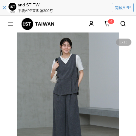
and ST TW
開啟APP
下載APP立即領300券
0
1
/
15