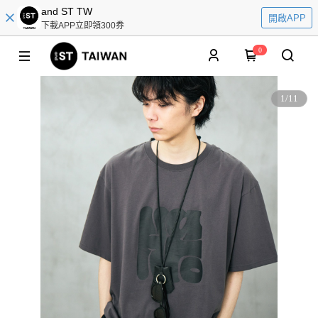
and ST TW
開啟APP
下載APP立即領300券
0
1
/
11