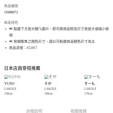
商品編號
超商取貨付款
11680072
LINE Pay
商品特色
Apple Pay
📢 點選下方放大鏡🔍圖示，即可將商品照及尺寸表放大或縮小檢
視
街口支付
📢 官網販售之顏色尺寸，請以可點選商品顏色尺寸為主
悠遊付
商品貨號：652857
Google Pay
全盈+PAY
日本店員穿搭推薦
大哥付你分期
相關說明
YUNO
そが
すーも
【大哥付你分期使用說明】
LAKOLE
LAKOLE
LAKOLE
AFTEE先享後付
1.本服務由台灣大哥大提供，台灣大哥大用戶可立即使用無須另外申請。
150cm
169cm
170cm
2.付款方式選擇「大哥付你分期」，訂單成立後會自動跳轉到大哥付的交易
相關說明
流程，驗證手機門號後，選擇欲分期的期數、繳款截止日，確認付款後即完
【關於「AFTEE先享後付」】
成交易。
AFTEE先享後付是「在收到商品之後才付款」的支付方式。 讓您購物簡單便
運送方式
3.實際核准額度、可分期數及費用金額請依後續交易確認頁面所載為準。
利好安心！
詳細說明
相關推薦