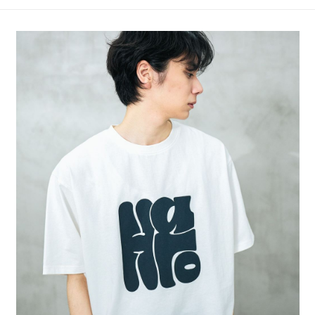
4.訂單成立30分鐘內，如未前往確認交易或遇審核未通過，訂單將自動取
１．簡單：不需註冊會員、不需綁卡、不需儲值。
全家 取貨付款
消。如遇「轉專審核」未通過狀況，表示未達大哥付你分期系統評分，恕無
２．便利：只要手機號碼，簡訊認證，即可結帳。
法說明評估內容。
每筆NT$80，滿NT$888(含以上)免運費
３．安心：先確認商品／服務後，再付款。
【繳款方式說明】
1.分期款項不併入電信帳單，「大哥付你分期」於每月結算日後寄送繳費提
付款後 全家取貨
【「AFTEE先享後付」結帳流程】
醒簡訊。
１．於結帳方式選擇「AFTEE先享後付」後，將跳轉至「AFTEE先享後付」
每筆NT$80，滿NT$888(含以上)免運費
2.透過簡訊連結打開帳單後，可選擇「超商條碼／台灣大直營門市／銀行轉
結帳頁面，進行簡訊認證並確認金額後，即可完成結帳。
帳／街口支付／iPASS MONEY」等通路繳費。
２．訂單成立數日內，您將收到繳費通知簡訊。
7-11 取貨付款
３．收到繳費通知簡訊後14天內，點擊此簡訊中的連結，可透過四大超商／
【注意事項】
每筆NT$80，滿NT$1,500(含以上)免運費
ATM／網路銀行／等多元方式進行付款，方視為交易完成。
1.本服務係由「台灣大哥大股份有限公司」（以下簡稱本公司）所提供，讓
※ 請注意：結帳手續完成當下不需立刻繳費，但若您需要取消訂單，請聯絡
用戶於交易時，得透過本服務購買商品或服務，並由商店將買賣／分期付款
付款後 7-11取貨
購買商品的店家。未經商家同意取消之訂單仍視為有效，需透過AFTEE先享
買賣價金債權讓與本公司後，依約使用本公司帳單繳交帳款。
後付繳納相關費用。
每筆NT$80，滿NT$1,500(含以上)免運費
2.基於同意付款使用「大哥付你分期」之契約關係目的，商店將以您的個人
※ 交易是否成功請以「AFTEE先享後付 」之結帳頁面顯示為準，若有關於
資料（包含姓名、電話或地址）提供予台灣大哥大進項蒐集、處理及利用，
是否繳費成功／繳費後需取消欲退款等相關疑問，請聯繫「AFTEE先享後付
宅配
由本公司與您本人進行分期帳單所需資料之確認、核對及更正。
客戶支援中心」
https://netprotections.freshdesk.com/support/home
3.完整用戶服務條款，請詳閱以下連結：
https://oppay.tw/userRule
每筆NT$80，滿NT$1,500(含以上)免運費
【注意事項】
１．透過由恩沛科技股份有限公司提供之「AFTEE先享後付」服務完成之交
易，需依本服務之必要範圍內提供個人資料，並將交易相關給付款項請求債
權轉讓予恩沛科技股份有限公司。
２．關於個人資料處理事宜，請瀏覽以下網址：
https://aftee.tw/terms/#terms3
３．未成年的使用者請事先徵得法定代理人或監護人之同意方可使用
「AFTEE先享後付」，若未經同意申辦者引起之損失，本公司不負相關責
任。