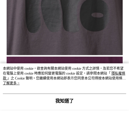
本網站中使用 cookie，欲查詢有關本網站使用 cookie 方式之詳情，及若您不希望
在電腦上使用 cookie 時應如何變更電腦的 cookie 設定，請參閱本網站「
隱私權條
款
」之 Cookie 聲明。您繼續使用本網站即表示您同意本公司得按本網站使用條款
之 Cookie 聲明使用 cookie。
了解更多 >
我知道了