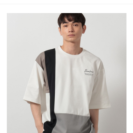
4.訂單成立30分鐘內，如未前往確認交易或遇審核未通過，訂單將自動取
１．簡單：不需註冊會員、不需綁卡、不需儲值。
全家 取貨付款
消。如遇「轉專審核」未通過狀況，表示未達大哥付你分期系統評分，恕無
２．便利：只要手機號碼，簡訊認證，即可結帳。
法說明評估內容。
每筆NT$80，滿NT$888(含以上)免運費
３．安心：先確認商品／服務後，再付款。
【繳款方式說明】
1.分期款項不併入電信帳單，「大哥付你分期」於每月結算日後寄送繳費提
付款後 全家取貨
【「AFTEE先享後付」結帳流程】
醒簡訊。
１．於結帳方式選擇「AFTEE先享後付」後，將跳轉至「AFTEE先享後付」
每筆NT$80，滿NT$888(含以上)免運費
2.透過簡訊連結打開帳單後，可選擇「超商條碼／台灣大直營門市／銀行轉
結帳頁面，進行簡訊認證並確認金額後，即可完成結帳。
帳／街口支付／iPASS MONEY」等通路繳費。
２．訂單成立數日內，您將收到繳費通知簡訊。
7-11 取貨付款
３．收到繳費通知簡訊後14天內，點擊此簡訊中的連結，可透過四大超商／
【注意事項】
每筆NT$80，滿NT$1,500(含以上)免運費
ATM／網路銀行／等多元方式進行付款，方視為交易完成。
1.本服務係由「台灣大哥大股份有限公司」（以下簡稱本公司）所提供，讓
※ 請注意：結帳手續完成當下不需立刻繳費，但若您需要取消訂單，請聯絡
用戶於交易時，得透過本服務購買商品或服務，並由商店將買賣／分期付款
付款後 7-11取貨
購買商品的店家。未經商家同意取消之訂單仍視為有效，需透過AFTEE先享
買賣價金債權讓與本公司後，依約使用本公司帳單繳交帳款。
後付繳納相關費用。
每筆NT$80，滿NT$1,500(含以上)免運費
2.基於同意付款使用「大哥付你分期」之契約關係目的，商店將以您的個人
※ 交易是否成功請以「AFTEE先享後付 」之結帳頁面顯示為準，若有關於
資料（包含姓名、電話或地址）提供予台灣大哥大進項蒐集、處理及利用，
是否繳費成功／繳費後需取消欲退款等相關疑問，請聯繫「AFTEE先享後付
宅配
由本公司與您本人進行分期帳單所需資料之確認、核對及更正。
客戶支援中心」
https://netprotections.freshdesk.com/support/home
3.完整用戶服務條款，請詳閱以下連結：
https://oppay.tw/userRule
每筆NT$80，滿NT$1,500(含以上)免運費
【注意事項】
１．透過由恩沛科技股份有限公司提供之「AFTEE先享後付」服務完成之交
易，需依本服務之必要範圍內提供個人資料，並將交易相關給付款項請求債
權轉讓予恩沛科技股份有限公司。
２．關於個人資料處理事宜，請瀏覽以下網址：
https://aftee.tw/terms/#terms3
３．未成年的使用者請事先徵得法定代理人或監護人之同意方可使用
「AFTEE先享後付」，若未經同意申辦者引起之損失，本公司不負相關責
任。