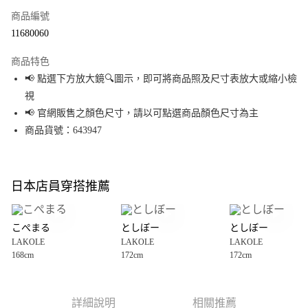
商品編號
超商取貨付款
11680060
LINE Pay
商品特色
Apple Pay
📢 點選下方放大鏡🔍圖示，即可將商品照及尺寸表放大或縮小檢
視
街口支付
📢 官網販售之顏色尺寸，請以可點選商品顏色尺寸為主
悠遊付
商品貨號：643947
Google Pay
全盈+PAY
日本店員穿搭推薦
大哥付你分期
相關說明
こぺまる
としぼー
としぼー
【大哥付你分期使用說明】
LAKOLE
LAKOLE
LAKOLE
AFTEE先享後付
1.本服務由台灣大哥大提供，台灣大哥大用戶可立即使用無須另外申請。
168cm
172cm
172cm
2.付款方式選擇「大哥付你分期」，訂單成立後會自動跳轉到大哥付的交易
相關說明
流程，驗證手機門號後，選擇欲分期的期數、繳款截止日，確認付款後即完
【關於「AFTEE先享後付」】
成交易。
AFTEE先享後付是「在收到商品之後才付款」的支付方式。 讓您購物簡單便
運送方式
3.實際核准額度、可分期數及費用金額請依後續交易確認頁面所載為準。
利好安心！
詳細說明
相關推薦