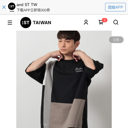
and ST TW
開啟APP
下載APP立即領300券
0
1
/
8