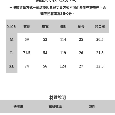
－服飾丈量方式－依環境因素與丈量方式不同而產生些許誤差，合
理誤差範圍為3-5公分。
SIZE
衣長
肩寬
胸圍
袖長
領口寬
M
69
52
114
25
20.5
L
71.5
54
119
26
21.5
XL
74
56
124
27
22.5
材質說明
透明度
布料薄厚
彈性