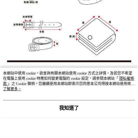
本網站中使用 cookie，欲查詢有關本網站使用 cookie 方式之詳情，及若您不希望
顯示電腦版詳細說明
在電腦上使用 cookie 時應如何變更電腦的 cookie 設定，請參閱本網站「
隱私權條
款
」之 Cookie 聲明。您繼續使用本網站即表示您同意本公司得按本網站使用條款
之 Cookie 聲明使用 cookie。
了解更多 >
客服
我知道了
商品相關分類 (9)
查看全部
LAKOLE
☀️ 2026・夏裝新登場 🌴