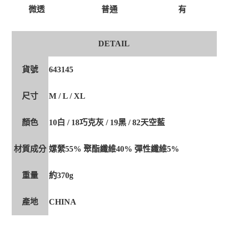
有
微透
普通
DETAIL
貨號
643145
尺寸
M / L / XL
顏色
10白 / 18巧克灰 / 19黑 / 82天空藍
材質成分
嫘縈55% 聚酯纖維40% 彈性纖維5%
重量
約370g
產地
CHINA