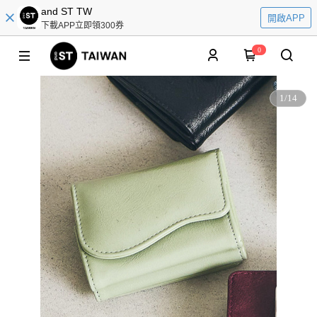
and ST TW
開啟APP
下載APP立即領300券
0
1
/
14