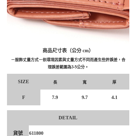
商品尺寸表（公分 cm）
－服飾丈量方式－依環境因素與丈量方式不同而產生些許誤差，合
理誤差範圍為3-5公分。
SIZE
長
寬
厚
F
7.9
9.7
4.1
DETAIL
貨號
611800