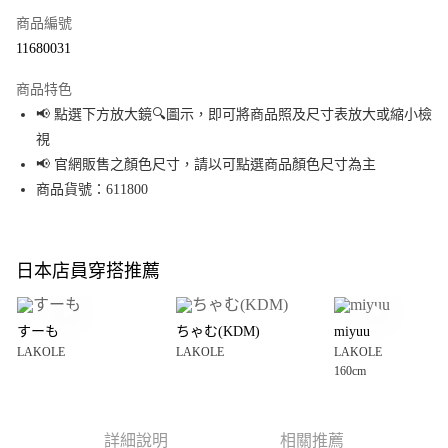
商品編號
超商取貨付款
11680031
LINE Pay
商品特色
Apple Pay
📢 點選下方放大鏡🔍圖示，即可將商品照及尺寸表放大或縮小檢
視
街口支付
📢 官網販售之顏色尺寸，請以可點選商品顏色尺寸為主
悠遊付
商品貨號：611800
Google Pay
全盈+PAY
日本店員穿搭推薦
大哥付你分期
相關說明
すーも
ちゃむ(KDM)
miyuu
【大哥付你分期使用說明】
LAKOLE
LAKOLE
LAKOLE
AFTEE先享後付
1.本服務由台灣大哥大提供，台灣大哥大用戶可立即使用無須另外申請。
160cm
2.付款方式選擇「大哥付你分期」，訂單成立後會自動跳轉到大哥付的交易
相關說明
流程，驗證手機門號後，選擇欲分期的期數、繳款截止日，確認付款後即完
【關於「AFTEE先享後付」】
成交易。
AFTEE先享後付是「在收到商品之後才付款」的支付方式。 讓您購物簡單便
運送方式
3.實際核准額度、可分期數及費用金額請依後續交易確認頁面所載為準。
利好安心！
詳細說明
相關推薦