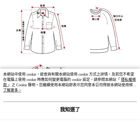
本網站中使用 cookie，欲查詢有關本網站使用 cookie 方式之詳情，及若您不希望
在電腦上使用 cookie 時應如何變更電腦的 cookie 設定，請參閱本網站「
隱私權條
款
」之 Cookie 聲明。您繼續使用本網站即表示您同意本公司得按本網站使用條款
之 Cookie 聲明使用 cookie。
了解更多 >
我知道了