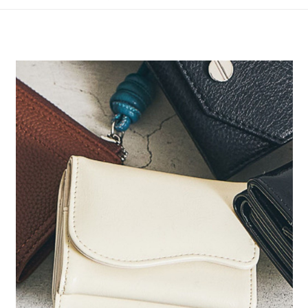
4.訂單成立30分鐘內，如未前往確認交易或遇審核未通過，訂單將自動取
１．簡單：不需註冊會員、不需綁卡、不需儲值。
全家 取貨付款
消。如遇「轉專審核」未通過狀況，表示未達大哥付你分期系統評分，恕無
２．便利：只要手機號碼，簡訊認證，即可結帳。
法說明評估內容。
每筆NT$80，滿NT$1,500(含以上)免運費
３．安心：先確認商品／服務後，再付款。
【繳款方式說明】
1.分期款項不併入電信帳單，「大哥付你分期」於每月結算日後寄送繳費提
付款後 全家取貨
【「AFTEE先享後付」結帳流程】
醒簡訊。
１．於結帳方式選擇「AFTEE先享後付」後，將跳轉至「AFTEE先享後付」
每筆NT$80，滿NT$1,500(含以上)免運費
2.透過簡訊連結打開帳單後，可選擇「超商條碼／台灣大直營門市／銀行轉
結帳頁面，進行簡訊認證並確認金額後，即可完成結帳。
帳／街口支付／iPASS MONEY」等通路繳費。
２．訂單成立數日內，您將收到繳費通知簡訊。
7-11 取貨付款
３．收到繳費通知簡訊後14天內，點擊此簡訊中的連結，可透過四大超商／
【注意事項】
每筆NT$80，滿NT$1,500(含以上)免運費
ATM／網路銀行／等多元方式進行付款，方視為交易完成。
1.本服務係由「台灣大哥大股份有限公司」（以下簡稱本公司）所提供，讓
※ 請注意：結帳手續完成當下不需立刻繳費，但若您需要取消訂單，請聯絡
用戶於交易時，得透過本服務購買商品或服務，並由商店將買賣／分期付款
付款後 7-11取貨
購買商品的店家。未經商家同意取消之訂單仍視為有效，需透過AFTEE先享
買賣價金債權讓與本公司後，依約使用本公司帳單繳交帳款。
後付繳納相關費用。
每筆NT$80，滿NT$1,500(含以上)免運費
2.基於同意付款使用「大哥付你分期」之契約關係目的，商店將以您的個人
※ 交易是否成功請以「AFTEE先享後付 」之結帳頁面顯示為準，若有關於
資料（包含姓名、電話或地址）提供予台灣大哥大進項蒐集、處理及利用，
是否繳費成功／繳費後需取消欲退款等相關疑問，請聯繫「AFTEE先享後付
宅配
由本公司與您本人進行分期帳單所需資料之確認、核對及更正。
客戶支援中心」
https://netprotections.freshdesk.com/support/home
3.完整用戶服務條款，請詳閱以下連結：
https://oppay.tw/userRule
每筆NT$80，滿NT$1,500(含以上)免運費
【注意事項】
１．透過由恩沛科技股份有限公司提供之「AFTEE先享後付」服務完成之交
易，需依本服務之必要範圍內提供個人資料，並將交易相關給付款項請求債
權轉讓予恩沛科技股份有限公司。
２．關於個人資料處理事宜，請瀏覽以下網址：
https://aftee.tw/terms/#terms3
３．未成年的使用者請事先徵得法定代理人或監護人之同意方可使用
「AFTEE先享後付」，若未經同意申辦者引起之損失，本公司不負相關責
任。