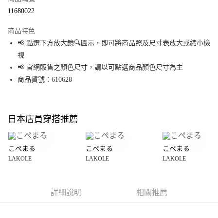
超商取貨付款
11680022
LINE Pay
商品特色
Apple Pay
📢 點選下方放大鏡🔍圖示，即可將商品照及尺寸表放大或縮小檢
視
街口支付
📢 官網販售之顏色尺寸，請以可點選商品顏色尺寸為主
悠遊付
商品貨號：610628
Google Pay
全盈+PAY
日本店員穿搭推薦
大哥付你分期
相關說明
こぺまる
こぺまる
こぺまる
【大哥付你分期使用說明】
LAKOLE
LAKOLE
LAKOLE
AFTEE先享後付
1.本服務由台灣大哥大提供，台灣大哥大用戶可立即使用無須另外申請。
2.付款方式選擇「大哥付你分期」，訂單成立後會自動跳轉到大哥付的交易
相關說明
流程，驗證手機門號後，選擇欲分期的期數、繳款截止日，確認付款後即完
【關於「AFTEE先享後付」】
成交易。
詳細說明
相關推薦
AFTEE先享後付是「在收到商品之後才付款」的支付方式。 讓您購物簡單便
運送方式
3.實際核准額度、可分期數及費用金額請依後續交易確認頁面所載為準。
利好安心！
4.訂單成立30分鐘內，如未前往確認交易或遇審核未通過，訂單將自動取
１．簡單：不需註冊會員、不需綁卡、不需儲值。
全家 取貨付款
消。如遇「轉專審核」未通過狀況，表示未達大哥付你分期系統評分，恕無