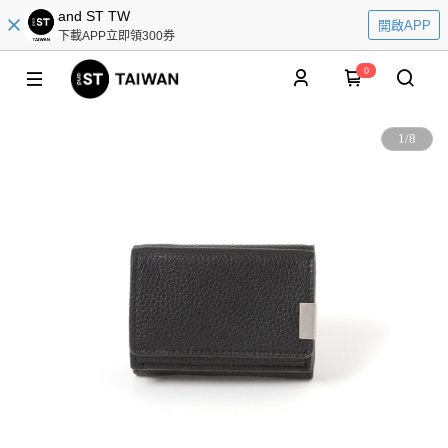
and ST TW
開啟APP
下載APP立即領300券
0
1
/
8