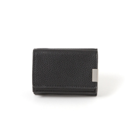
２．便利：只要手機號碼，簡訊認證，即可結帳。
法說明評估內容。
每筆NT$80，滿NT$888(含以上)免運費
３．安心：先確認商品／服務後，再付款。
【繳款方式說明】
1.分期款項不併入電信帳單，「大哥付你分期」於每月結算日後寄送繳費提
付款後 全家取貨
【「AFTEE先享後付」結帳流程】
醒簡訊。
１．於結帳方式選擇「AFTEE先享後付」後，將跳轉至「AFTEE先享後付」
每筆NT$80，滿NT$888(含以上)免運費
2.透過簡訊連結打開帳單後，可選擇「超商條碼／台灣大直營門市／銀行轉
結帳頁面，進行簡訊認證並確認金額後，即可完成結帳。
帳／街口支付／iPASS MONEY」等通路繳費。
２．訂單成立數日內，您將收到繳費通知簡訊。
7-11 取貨付款
３．收到繳費通知簡訊後14天內，點擊此簡訊中的連結，可透過四大超商／
【注意事項】
每筆NT$80，滿NT$1,500(含以上)免運費
ATM／網路銀行／等多元方式進行付款，方視為交易完成。
1.本服務係由「台灣大哥大股份有限公司」（以下簡稱本公司）所提供，讓
※ 請注意：結帳手續完成當下不需立刻繳費，但若您需要取消訂單，請聯絡
用戶於交易時，得透過本服務購買商品或服務，並由商店將買賣／分期付款
付款後 7-11取貨
購買商品的店家。未經商家同意取消之訂單仍視為有效，需透過AFTEE先享
買賣價金債權讓與本公司後，依約使用本公司帳單繳交帳款。
後付繳納相關費用。
每筆NT$80，滿NT$1,500(含以上)免運費
2.基於同意付款使用「大哥付你分期」之契約關係目的，商店將以您的個人
※ 交易是否成功請以「AFTEE先享後付 」之結帳頁面顯示為準，若有關於
資料（包含姓名、電話或地址）提供予台灣大哥大進項蒐集、處理及利用，
是否繳費成功／繳費後需取消欲退款等相關疑問，請聯繫「AFTEE先享後付
宅配
由本公司與您本人進行分期帳單所需資料之確認、核對及更正。
客戶支援中心」
https://netprotections.freshdesk.com/support/home
3.完整用戶服務條款，請詳閱以下連結：
https://oppay.tw/userRule
每筆NT$80，滿NT$1,500(含以上)免運費
【注意事項】
１．透過由恩沛科技股份有限公司提供之「AFTEE先享後付」服務完成之交
易，需依本服務之必要範圍內提供個人資料，並將交易相關給付款項請求債
權轉讓予恩沛科技股份有限公司。
２．關於個人資料處理事宜，請瀏覽以下網址：
https://aftee.tw/terms/#terms3
３．未成年的使用者請事先徵得法定代理人或監護人之同意方可使用
「AFTEE先享後付」，若未經同意申辦者引起之損失，本公司不負相關責
任。
４．使用「AFTEE先享後付」時，將依據個別帳號之用戶狀況，依本公司即