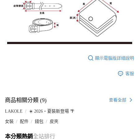
顯示電腦版詳細說明
客服
商品相關分類 (9)
查看全部
LAKOLE
☀️ 2026・夏裝新登場 🌴
女裝
配件
錢包
皮夾
本分類熱銷
全站排行