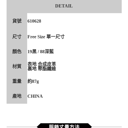
DETAIL
貨號
610628
尺寸
Free Size 單一尺寸
顏色
19黑 / 88深藍
表地 合成皮革
材質
裏地 聚酯纖維
重量
約87g
產地
CHINA