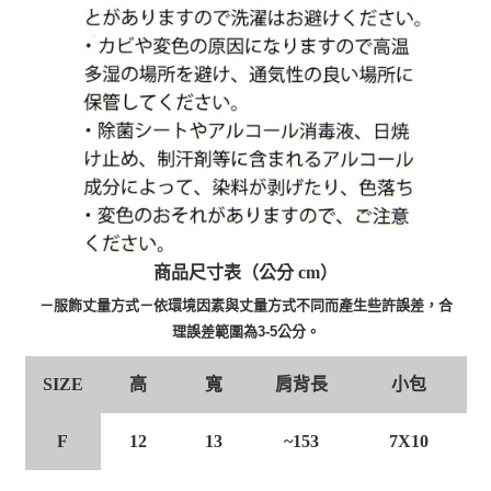
商品尺寸表（公分 cm）
－服飾丈量方式－依環境因素與丈量方式不同而產生些許誤差，合
理誤差範圍為3-5公分。
高
寬
肩背長
小包
SIZE
F
12
13
~153
7X10