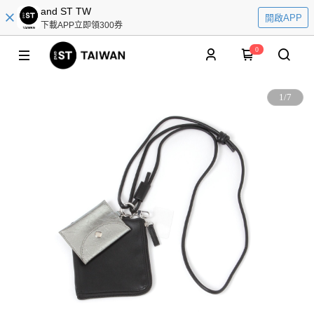
and ST TW
開啟APP
下載APP立即領300券
0
1
/
7