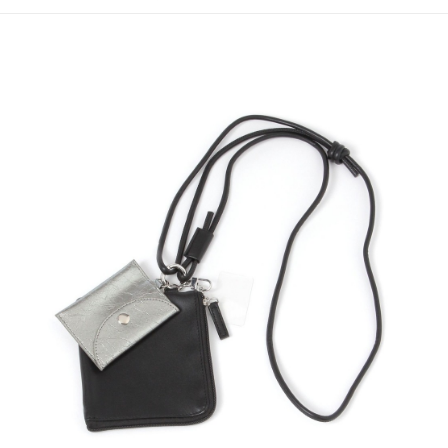
4.訂單成立30分鐘內，如未前往確認交易或遇審核未通過，訂單將自動取
１．簡單：不需註冊會員、不需綁卡、不需儲值。
全家 取貨付款
消。如遇「轉專審核」未通過狀況，表示未達大哥付你分期系統評分，恕無
２．便利：只要手機號碼，簡訊認證，即可結帳。
法說明評估內容。
每筆NT$80，滿NT$888(含以上)免運費
３．安心：先確認商品／服務後，再付款。
【繳款方式說明】
1.分期款項不併入電信帳單，「大哥付你分期」於每月結算日後寄送繳費提
付款後 全家取貨
【「AFTEE先享後付」結帳流程】
醒簡訊。
１．於結帳方式選擇「AFTEE先享後付」後，將跳轉至「AFTEE先享後付」
每筆NT$80，滿NT$888(含以上)免運費
2.透過簡訊連結打開帳單後，可選擇「超商條碼／台灣大直營門市／銀行轉
結帳頁面，進行簡訊認證並確認金額後，即可完成結帳。
帳／街口支付／iPASS MONEY」等通路繳費。
２．訂單成立數日內，您將收到繳費通知簡訊。
7-11 取貨付款
３．收到繳費通知簡訊後14天內，點擊此簡訊中的連結，可透過四大超商／
【注意事項】
每筆NT$80，滿NT$1,500(含以上)免運費
ATM／網路銀行／等多元方式進行付款，方視為交易完成。
1.本服務係由「台灣大哥大股份有限公司」（以下簡稱本公司）所提供，讓
※ 請注意：結帳手續完成當下不需立刻繳費，但若您需要取消訂單，請聯絡
用戶於交易時，得透過本服務購買商品或服務，並由商店將買賣／分期付款
付款後 7-11取貨
購買商品的店家。未經商家同意取消之訂單仍視為有效，需透過AFTEE先享
買賣價金債權讓與本公司後，依約使用本公司帳單繳交帳款。
後付繳納相關費用。
每筆NT$80，滿NT$1,500(含以上)免運費
2.基於同意付款使用「大哥付你分期」之契約關係目的，商店將以您的個人
※ 交易是否成功請以「AFTEE先享後付 」之結帳頁面顯示為準，若有關於
資料（包含姓名、電話或地址）提供予台灣大哥大進項蒐集、處理及利用，
是否繳費成功／繳費後需取消欲退款等相關疑問，請聯繫「AFTEE先享後付
宅配
由本公司與您本人進行分期帳單所需資料之確認、核對及更正。
客戶支援中心」
https://netprotections.freshdesk.com/support/home
3.完整用戶服務條款，請詳閱以下連結：
https://oppay.tw/userRule
每筆NT$80，滿NT$1,500(含以上)免運費
【注意事項】
１．透過由恩沛科技股份有限公司提供之「AFTEE先享後付」服務完成之交
易，需依本服務之必要範圍內提供個人資料，並將交易相關給付款項請求債
權轉讓予恩沛科技股份有限公司。
２．關於個人資料處理事宜，請瀏覽以下網址：
https://aftee.tw/terms/#terms3
３．未成年的使用者請事先徵得法定代理人或監護人之同意方可使用
「AFTEE先享後付」，若未經同意申辦者引起之損失，本公司不負相關責
任。