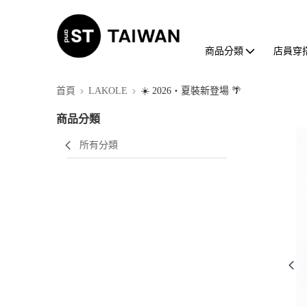
商品分類
店員穿
首頁
LAKOLE
☀️ 2026・夏裝新登場 🌴
商品分類
所有分類