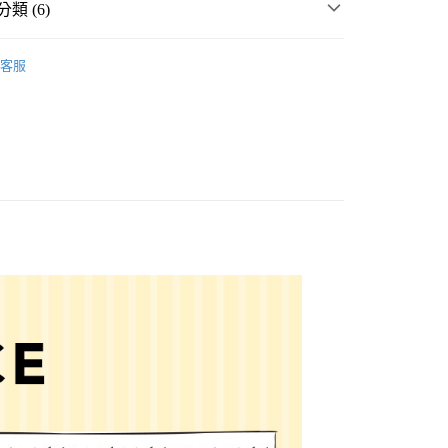
類 (6)
☀️ 2026・夏裝新登場 🌴
客服
件
飾品
耳針式耳環
分期
飾品
耳針式耳環
你分期使用說明】
享後付
由台灣大哥大提供，台灣大哥大用戶可立即使用無須另外申請。
男女配件
式選擇「大哥付你分期」，訂單成立後會自動跳轉到大哥付的交易
女裝
配件
飾品
證手機門號後，選擇欲分期的期數、繳款截止日，確認付款後即
FTEE先享後付」】
。
先享後付是「在收到商品之後才付款」的支付方式。 讓您購物簡單
・夏裝新登場 🌴
LAKOLE
准額度、可分期數及費用金額請依後續交易確認頁面所載為準。
心！
立30分鐘內，如未前往確認交易或遇審核未通過，訂單將自動取
：不需註冊會員、不需綁卡、不需儲值。
「轉專審核」未通過狀況，表示未達大哥付你分期系統評分，恕
：只要手機號碼，簡訊認證，即可結帳。
付款
評估內容。
：先確認商品／服務後，再付款。
式說明】
0，滿NT$888(含以上)免運費
項不併入電信帳單，「大哥付你分期」於每月結算日後寄送繳費提
EE先享後付」結帳流程】
家取貨
方式選擇「AFTEE先享後付」後，將跳轉至「AFTEE先享後
訊連結打開帳單後，可選擇「超商條碼／台灣大直營門市／銀行轉
頁面，進行簡訊認證並確認金額後，即可完成結帳。
0，滿NT$888(含以上)免運費
／iPASS MONEY」等通路繳費。
成立數日內，您將收到繳費通知簡訊。
費通知簡訊後14天內，點擊此簡訊中的連結，可透過四大超商
付款
項】
網路銀行／等多元方式進行付款，方視為交易完成。
係由「台灣大哥大股份有限公司」（以下簡稱本公司）所提供，讓
：結帳手續完成當下不需立刻繳費，但若您需要取消訂單，請聯
0，滿NT$1,500(含以上)免運費
易時，得透過本服務購買商品或服務，並由商店將買賣／分期付
的店家。未經商家同意取消之訂單仍視為有效，需透過AFTEE