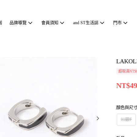
搭
品牌導覽
會員須知
and ST生活誌
門市
LAKO
超取滿NT$
NT$49
顏色與尺
01銀F