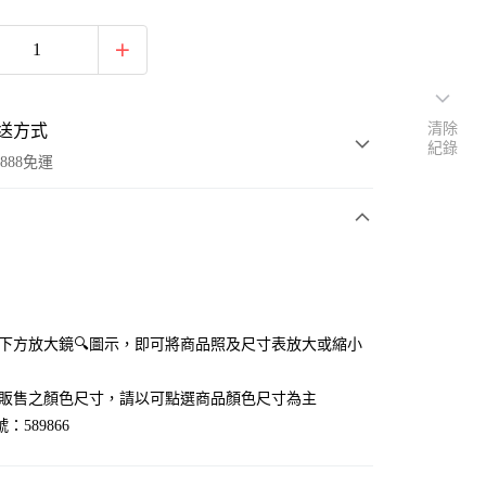
清除
送方式
紀錄
888免運
次付款
付款
點選下方放大鏡🔍圖示，即可將商品照及尺寸表放大或縮小
官網販售之顏色尺寸，請以可點選商品顏色尺寸為主
：589866