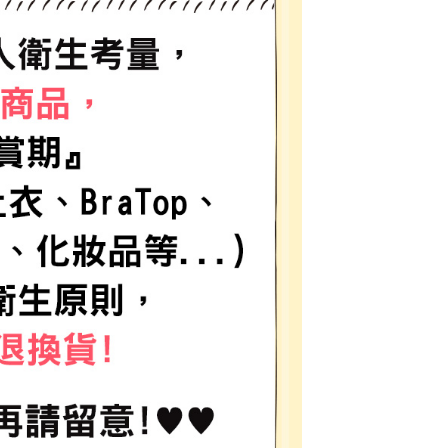
金債權讓與本公司後，依約使用本公司帳單繳交帳款。
繳納相關費用。
11取貨
意付款使用「大哥付你分期」之契約關係目的，商店將以您的個人
否成功請以「AFTEE先享後付 」之結帳頁面顯示為準，若有關於
0，滿NT$1,500(含以上)免運費
含姓名、電話或地址）提供予台灣大哥大進項蒐集、處理及利
功／繳費後需取消欲退款等相關疑問，請聯繫「AFTEE先享後
公司與您本人進行分期帳單所需資料之確認、核對及更正。
援中心」
https://netprotections.freshdesk.com/support/home
戶服務條款，請詳閱以下連結：
https://oppay.tw/userRule
項】
0，滿NT$1,500(含以上)免運費
恩沛科技股份有限公司提供之「AFTEE先享後付」服務完成之
依本服務之必要範圍內提供個人資料，並將交易相關給付款項請
讓予恩沛科技股份有限公司。
個人資料處理事宜，請瀏覽以下網址：
https://aftee.tw/terms/#terms3
年的使用者請事先徵得法定代理人或監護人之同意方可使用
E先享後付」，若未經同意申辦者引起之損失，本公司不負相關責
AFTEE先享後付」時，將依據個別帳號之用戶狀況，依本公司
核予不同之上限額度；若仍有額度不足之情形，本公司將視審查
用戶進行身份認證。
一人註冊多個帳號或使用他人資訊註冊。若發現惡意使用之情
科技股份有限公司將有權停止該用戶之使用額度並採取法律行