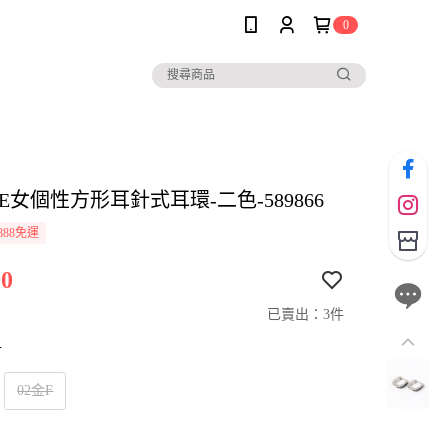
0
LE女個性方形耳針式耳環-二色-589866
888免運
0
已賣出：3件
寸
02金F