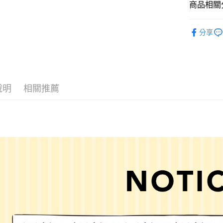
商品相關分
Google Pay
全盈+PAY
LAKOLE
分享
女裝
配
大哥付你
相關說明
男女配件
【大哥付
AFTEE先
1.本服務
LAKOLE
2.付款方
相關說明
說明
相關推薦
LAKOLE
流程，驗
【關於「A
完成交易
AFTEE
☀️ 2026
3.實際核
便利好安
運送方式
4.訂單成
１．簡單
消。如遇
２．便利
全家 取貨
無法說明
３．安心
【繳款方
每筆NT$8
1.分期款
【「AFT
醒簡訊。
付款後 全
１．於結帳
2.透過簡
付」結帳
每筆NT$8
帳／街口支付
２．訂單
３．收到繳
7-11 取貨
【注意事
／ATM／
1.本服務
※ 請注意
每筆NT$8
用戶於交
絡購買商品