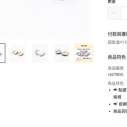
數量
付款與運
超取滿NT$
商品特色
付款方式
信用卡一
商品編號
11679935
超商取貨
商品特色
LINE Pay
📢 
檢視
Apple Pay
📢 
街口支付
商品貨號
悠遊付