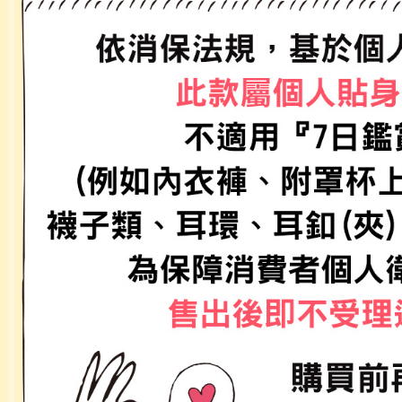
款買賣價
先享後付
付款後 7-
2.基於同
※ 交易是
每筆NT$8
資料（包
是否繳費成
用，由本
付客戶支
宅配
3.完整用
【注意事
每筆NT$8
１．透過由
交易，需
求債權轉
２．關於
３．未成
「AFTE
任。
４．使用「
即時審查
結果請求
５．嚴禁
形，恩沛
動。