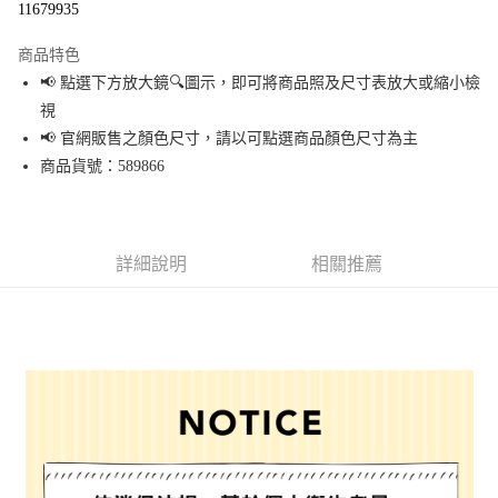
11679935
LINE Pay
商品特色
Apple Pay
📢 點選下方放大鏡🔍圖示，即可將商品照及尺寸表放大或縮小檢
視
街口支付
📢 官網販售之顏色尺寸，請以可點選商品顏色尺寸為主
悠遊付
商品貨號：589866
Google Pay
全盈+PAY
詳細說明
相關推薦
大哥付你分期
相關說明
【大哥付你分期使用說明】
AFTEE先享後付
1.本服務由台灣大哥大提供，台灣大哥大用戶可立即使用無須另外申請。
2.付款方式選擇「大哥付你分期」，訂單成立後會自動跳轉到大哥付的交易
相關說明
流程，驗證手機門號後，選擇欲分期的期數、繳款截止日，確認付款後即完
【關於「AFTEE先享後付」】
成交易。
AFTEE先享後付是「在收到商品之後才付款」的支付方式。 讓您購物簡單便
運送方式
3.實際核准額度、可分期數及費用金額請依後續交易確認頁面所載為準。
利好安心！
4.訂單成立30分鐘內，如未前往確認交易或遇審核未通過，訂單將自動取
１．簡單：不需註冊會員、不需綁卡、不需儲值。
全家 取貨付款
消。如遇「轉專審核」未通過狀況，表示未達大哥付你分期系統評分，恕無
２．便利：只要手機號碼，簡訊認證，即可結帳。
法說明評估內容。