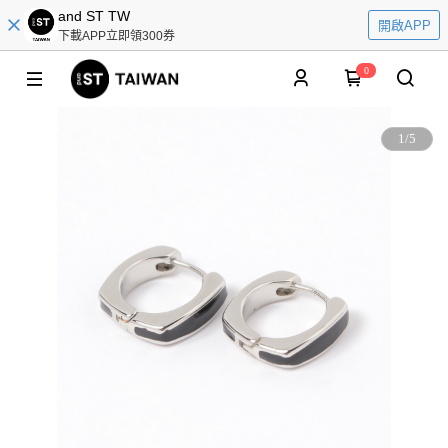
and ST TW
開啟APP
下載APP立即領300券
0
1
/
5