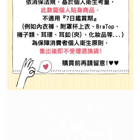
每筆NT$80，滿NT$888(含以上)免運費
３．安心：先確認商品／服務後，再付款。
【繳款方式說明】
1.分期款項不併入電信帳單，「大哥付你分期」於每月結算日後寄送繳費提
付款後 全家取貨
【「AFTEE先享後付」結帳流程】
醒簡訊。
１．於結帳方式選擇「AFTEE先享後付」後，將跳轉至「AFTEE先享後付」
每筆NT$80，滿NT$888(含以上)免運費
2.透過簡訊連結打開帳單後，可選擇「超商條碼／台灣大直營門市／銀行轉
結帳頁面，進行簡訊認證並確認金額後，即可完成結帳。
帳／街口支付／iPASS MONEY」等通路繳費。
２．訂單成立數日內，您將收到繳費通知簡訊。
7-11 取貨付款
３．收到繳費通知簡訊後14天內，點擊此簡訊中的連結，可透過四大超商／
【注意事項】
每筆NT$80，滿NT$1,500(含以上)免運費
ATM／網路銀行／等多元方式進行付款，方視為交易完成。
1.本服務係由「台灣大哥大股份有限公司」（以下簡稱本公司）所提供，讓
※ 請注意：結帳手續完成當下不需立刻繳費，但若您需要取消訂單，請聯絡
用戶於交易時，得透過本服務購買商品或服務，並由商店將買賣／分期付款
付款後 7-11取貨
購買商品的店家。未經商家同意取消之訂單仍視為有效，需透過AFTEE先享
買賣價金債權讓與本公司後，依約使用本公司帳單繳交帳款。
後付繳納相關費用。
每筆NT$80，滿NT$1,500(含以上)免運費
2.基於同意付款使用「大哥付你分期」之契約關係目的，商店將以您的個人
※ 交易是否成功請以「AFTEE先享後付 」之結帳頁面顯示為準，若有關於
資料（包含姓名、電話或地址）提供予台灣大哥大進項蒐集、處理及利用，
是否繳費成功／繳費後需取消欲退款等相關疑問，請聯繫「AFTEE先享後付
宅配
由本公司與您本人進行分期帳單所需資料之確認、核對及更正。
客戶支援中心」
https://netprotections.freshdesk.com/support/home
3.完整用戶服務條款，請詳閱以下連結：
https://oppay.tw/userRule
每筆NT$80，滿NT$1,500(含以上)免運費
【注意事項】
１．透過由恩沛科技股份有限公司提供之「AFTEE先享後付」服務完成之交
易，需依本服務之必要範圍內提供個人資料，並將交易相關給付款項請求債
權轉讓予恩沛科技股份有限公司。
２．關於個人資料處理事宜，請瀏覽以下網址：
https://aftee.tw/terms/#terms3
３．未成年的使用者請事先徵得法定代理人或監護人之同意方可使用
「AFTEE先享後付」，若未經同意申辦者引起之損失，本公司不負相關責
任。
４．使用「AFTEE先享後付」時，將依據個別帳號之用戶狀況，依本公司即
時審查核予不同之上限額度；若仍有額度不足之情形，本公司將視審查結果