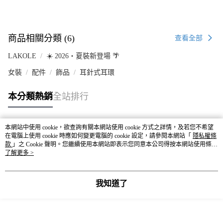
商品相關分類 (6)
查看全部
LAKOLE
☀️ 2026・夏裝新登場 🌴
女裝
配件
飾品
耳針式耳環
本分類熱銷
全站排行
本網站中使用 cookie，欲查詢有關本網站使用 cookie 方式之詳情，及若您不希望
熱門標籤
在電腦上使用 cookie 時應如何變更電腦的 cookie 設定，請參閱本網站「
隱私權條
款
」之 Cookie 聲明。您繼續使用本網站即表示您同意本公司得按本網站使用條款
之 Cookie 聲明使用 cookie。
了解更多 >
我知道了