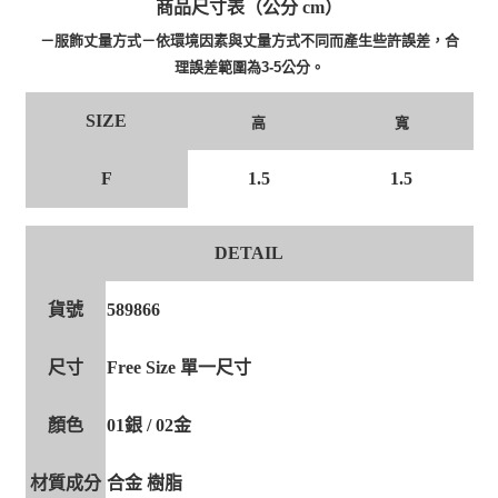
商品尺寸表（公分 cm）
－服飾丈量方式－依環境因素與丈量方式不同而產生些許誤差，合
理誤差範圍為3-5公分。
SIZE
高
寬
F
1.5
1.5
DETAIL
貨號
589866
尺寸
Free Size 單一尺寸
顏色
01銀 / 02金
材質成分
合金 樹脂