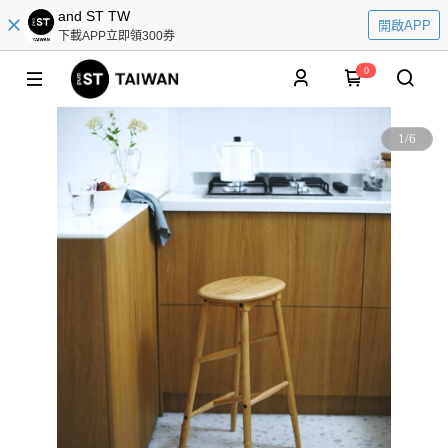
and ST TW
開啟APP
下載APP立即領300券
0
1
/
6