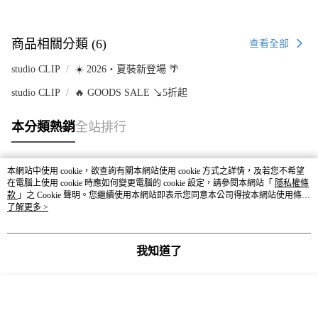
商品相關分類 (6)
查看全部
studio CLIP
☀️ 2026・夏裝新登場 🌴
studio CLIP
🔥 GOODS SALE ↘5折起
本分類熱銷
全站排行
本網站中使用 cookie，欲查詢有關本網站使用 cookie 方式之詳情，及若您不希望
熱門標籤
在電腦上使用 cookie 時應如何變更電腦的 cookie 設定，請參閱本網站「
隱私權條
款
」之 Cookie 聲明。您繼續使用本網站即表示您同意本公司得按本網站使用條款
之 Cookie 聲明使用 cookie。
了解更多 >
我知道了