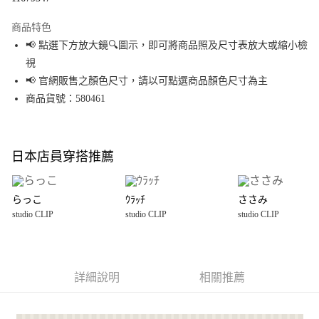
Apple Pay
商品特色
街口支付
📢 點選下方放大鏡🔍圖示，即可將商品照及尺寸表放大或縮小檢
視
悠遊付
📢 官網販售之顏色尺寸，請以可點選商品顏色尺寸為主
Google Pay
商品貨號：580461
全盈+PAY
大哥付你分期
日本店員穿搭推薦
相關說明
【大哥付你分期使用說明】
AFTEE先享後付
1.本服務由台灣大哥大提供，台灣大哥大用戶可立即使用無須另外申請。
らっこ
ｳﾗｯﾁ
ささみ
2.付款方式選擇「大哥付你分期」，訂單成立後會自動跳轉到大哥付的交易
相關說明
studio CLIP
studio CLIP
studio CLIP
流程，驗證手機門號後，選擇欲分期的期數、繳款截止日，確認付款後即完
【關於「AFTEE先享後付」】
成交易。
AFTEE先享後付是「在收到商品之後才付款」的支付方式。 讓您購物簡單便
運送方式
3.實際核准額度、可分期數及費用金額請依後續交易確認頁面所載為準。
利好安心！
4.訂單成立30分鐘內，如未前往確認交易或遇審核未通過，訂單將自動取
１．簡單：不需註冊會員、不需綁卡、不需儲值。
宅配【超才費】中型
消。如遇「轉專審核」未通過狀況，表示未達大哥付你分期系統評分，恕無
２．便利：只要手機號碼，簡訊認證，即可結帳。
詳細說明
相關推薦
法說明評估內容。
每筆NT$100
３．安心：先確認商品／服務後，再付款。
【繳款方式說明】
1.分期款項不併入電信帳單，「大哥付你分期」於每月結算日後寄送繳費提
【「AFTEE先享後付」結帳流程】