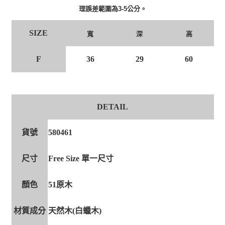
理誤差範圍為3-5公分。
SIZE
寬
深
高
F
36
29
60
DETAIL
貨號
580461
尺寸
Free Size 單一尺寸
顏色
51原木
材質成分
天然木(白蠟木)