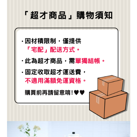
醒簡訊。
１．於結帳方式選擇「AFTEE先享後付」後，將跳轉至「AFTEE先享後付」
2.透過簡訊連結打開帳單後，可選擇「超商條碼／台灣大直營門市／銀行轉
結帳頁面，進行簡訊認證並確認金額後，即可完成結帳。
帳／街口支付／iPASS MONEY」等通路繳費。
２．訂單成立數日內，您將收到繳費通知簡訊。
３．收到繳費通知簡訊後14天內，點擊此簡訊中的連結，可透過四大超商／
【注意事項】
ATM／網路銀行／等多元方式進行付款，方視為交易完成。
1.本服務係由「台灣大哥大股份有限公司」（以下簡稱本公司）所提供，讓
※ 請注意：結帳手續完成當下不需立刻繳費，但若您需要取消訂單，請聯絡
用戶於交易時，得透過本服務購買商品或服務，並由商店將買賣／分期付款
購買商品的店家。未經商家同意取消之訂單仍視為有效，需透過AFTEE先享
買賣價金債權讓與本公司後，依約使用本公司帳單繳交帳款。
後付繳納相關費用。
2.基於同意付款使用「大哥付你分期」之契約關係目的，商店將以您的個人
※ 交易是否成功請以「AFTEE先享後付 」之結帳頁面顯示為準，若有關於
資料（包含姓名、電話或地址）提供予台灣大哥大進項蒐集、處理及利用，
是否繳費成功／繳費後需取消欲退款等相關疑問，請聯繫「AFTEE先享後付
由本公司與您本人進行分期帳單所需資料之確認、核對及更正。
客戶支援中心」
https://netprotections.freshdesk.com/support/home
3.完整用戶服務條款，請詳閱以下連結：
https://oppay.tw/userRule
【注意事項】
１．透過由恩沛科技股份有限公司提供之「AFTEE先享後付」服務完成之交
易，需依本服務之必要範圍內提供個人資料，並將交易相關給付款項請求債
權轉讓予恩沛科技股份有限公司。
２．關於個人資料處理事宜，請瀏覽以下網址：
https://aftee.tw/terms/#terms3
３．未成年的使用者請事先徵得法定代理人或監護人之同意方可使用
「AFTEE先享後付」，若未經同意申辦者引起之損失，本公司不負相關責
任。
４．使用「AFTEE先享後付」時，將依據個別帳號之用戶狀況，依本公司即
時審查核予不同之上限額度；若仍有額度不足之情形，本公司將視審查結果
請求用戶進行身份認證。
５．嚴禁一人註冊多個帳號或使用他人資訊註冊。若發現惡意使用之情形，
恩沛科技股份有限公司將有權停止該用戶之使用額度並採取法律行動。