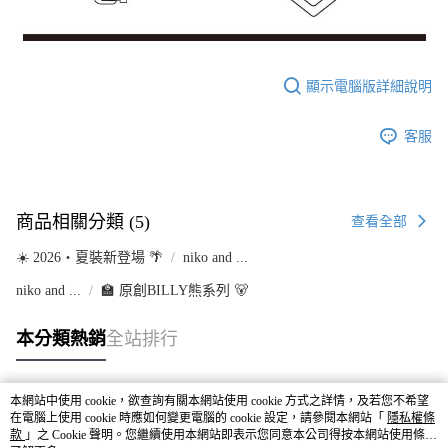
顯示電腦版詳細說明
客服
商品相關分類 (5)
查看全部
☀️ 2026・夏裝新登場 🌴
niko and ...
niko and ...
🏫 原創BILLY熊系列 🐻
本分類熱銷
全站排行
本網站中使用 cookie，欲查詢有關本網站使用 cookie 方式之詳情，及若您不希望
熱門標籤
在電腦上使用 cookie 時應如何變更電腦的 cookie 設定，請參閱本網站「
隱私權條
款
」之 Cookie 聲明。您繼續使用本網站即表示您同意本公司得按本網站使用條款