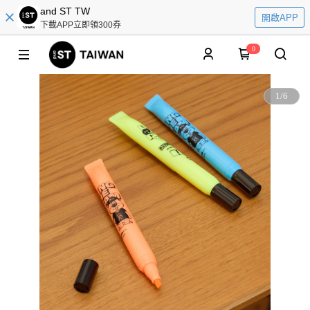
and ST TW
開啟APP
下載APP立即領300券
0
1
/
6