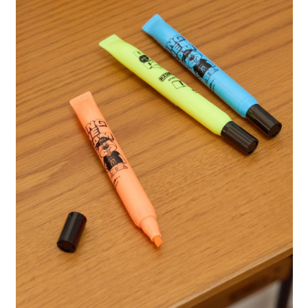
每筆NT$80，滿NT$888(含以上)免運費
３．安心：先確認商品／服務後，再付款。
【繳款方式說明】
1.分期款項不併入電信帳單，「大哥付你分期」於每月結算日後寄送繳費提
付款後 全家取貨
【「AFTEE先享後付」結帳流程】
醒簡訊。
１．於結帳方式選擇「AFTEE先享後付」後，將跳轉至「AFTEE先享後付」
每筆NT$80，滿NT$888(含以上)免運費
2.透過簡訊連結打開帳單後，可選擇「超商條碼／台灣大直營門市／銀行轉
結帳頁面，進行簡訊認證並確認金額後，即可完成結帳。
帳／街口支付／iPASS MONEY」等通路繳費。
２．訂單成立數日內，您將收到繳費通知簡訊。
7-11 取貨付款
３．收到繳費通知簡訊後14天內，點擊此簡訊中的連結，可透過四大超商／
【注意事項】
每筆NT$80，滿NT$1,500(含以上)免運費
ATM／網路銀行／等多元方式進行付款，方視為交易完成。
1.本服務係由「台灣大哥大股份有限公司」（以下簡稱本公司）所提供，讓
※ 請注意：結帳手續完成當下不需立刻繳費，但若您需要取消訂單，請聯絡
用戶於交易時，得透過本服務購買商品或服務，並由商店將買賣／分期付款
付款後 7-11取貨
購買商品的店家。未經商家同意取消之訂單仍視為有效，需透過AFTEE先享
買賣價金債權讓與本公司後，依約使用本公司帳單繳交帳款。
後付繳納相關費用。
每筆NT$80，滿NT$1,500(含以上)免運費
2.基於同意付款使用「大哥付你分期」之契約關係目的，商店將以您的個人
※ 交易是否成功請以「AFTEE先享後付 」之結帳頁面顯示為準，若有關於
資料（包含姓名、電話或地址）提供予台灣大哥大進項蒐集、處理及利用，
是否繳費成功／繳費後需取消欲退款等相關疑問，請聯繫「AFTEE先享後付
宅配
由本公司與您本人進行分期帳單所需資料之確認、核對及更正。
客戶支援中心」
https://netprotections.freshdesk.com/support/home
3.完整用戶服務條款，請詳閱以下連結：
https://oppay.tw/userRule
每筆NT$80，滿NT$1,500(含以上)免運費
【注意事項】
１．透過由恩沛科技股份有限公司提供之「AFTEE先享後付」服務完成之交
易，需依本服務之必要範圍內提供個人資料，並將交易相關給付款項請求債
權轉讓予恩沛科技股份有限公司。
２．關於個人資料處理事宜，請瀏覽以下網址：
https://aftee.tw/terms/#terms3
３．未成年的使用者請事先徵得法定代理人或監護人之同意方可使用
「AFTEE先享後付」，若未經同意申辦者引起之損失，本公司不負相關責
任。
４．使用「AFTEE先享後付」時，將依據個別帳號之用戶狀況，依本公司即
時審查核予不同之上限額度；若仍有額度不足之情形，本公司將視審查結果