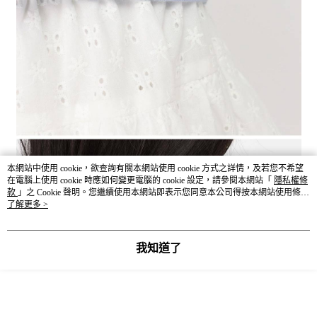
本網站中使用 cookie，欲查詢有關本網站使用 cookie 方式之詳情，及若您不希望
在電腦上使用 cookie 時應如何變更電腦的 cookie 設定，請參閱本網站「
隱私權條
款
」之 Cookie 聲明。您繼續使用本網站即表示您同意本公司得按本網站使用條款
之 Cookie 聲明使用 cookie。
了解更多 >
我知道了