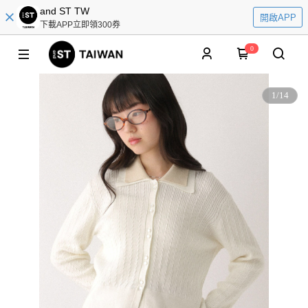
and ST TW
開啟APP
下載APP立即領300券
0
1
/
14