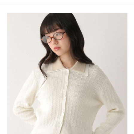
4.訂單成立30分鐘內，如未前往確認交易或遇審核未通過，訂單將自動取
１．簡單：不需註冊會員、不需綁卡、不需儲值。
全家 取貨付款
消。如遇「轉專審核」未通過狀況，表示未達大哥付你分期系統評分，恕無
２．便利：只要手機號碼，簡訊認證，即可結帳。
法說明評估內容。
每筆NT$80，滿NT$1,500(含以上)免運費
３．安心：先確認商品／服務後，再付款。
【繳款方式說明】
1.分期款項不併入電信帳單，「大哥付你分期」於每月結算日後寄送繳費提
付款後 全家取貨
【「AFTEE先享後付」結帳流程】
醒簡訊。
１．於結帳方式選擇「AFTEE先享後付」後，將跳轉至「AFTEE先享後付」
每筆NT$80，滿NT$1,500(含以上)免運費
2.透過簡訊連結打開帳單後，可選擇「超商條碼／台灣大直營門市／銀行轉
結帳頁面，進行簡訊認證並確認金額後，即可完成結帳。
帳／街口支付／iPASS MONEY」等通路繳費。
２．訂單成立數日內，您將收到繳費通知簡訊。
7-11 取貨付款
３．收到繳費通知簡訊後14天內，點擊此簡訊中的連結，可透過四大超商／
【注意事項】
每筆NT$80，滿NT$1,500(含以上)免運費
ATM／網路銀行／等多元方式進行付款，方視為交易完成。
1.本服務係由「台灣大哥大股份有限公司」（以下簡稱本公司）所提供，讓
※ 請注意：結帳手續完成當下不需立刻繳費，但若您需要取消訂單，請聯絡
用戶於交易時，得透過本服務購買商品或服務，並由商店將買賣／分期付款
付款後 7-11取貨
購買商品的店家。未經商家同意取消之訂單仍視為有效，需透過AFTEE先享
買賣價金債權讓與本公司後，依約使用本公司帳單繳交帳款。
後付繳納相關費用。
每筆NT$80，滿NT$1,500(含以上)免運費
2.基於同意付款使用「大哥付你分期」之契約關係目的，商店將以您的個人
※ 交易是否成功請以「AFTEE先享後付 」之結帳頁面顯示為準，若有關於
資料（包含姓名、電話或地址）提供予台灣大哥大進項蒐集、處理及利用，
是否繳費成功／繳費後需取消欲退款等相關疑問，請聯繫「AFTEE先享後付
宅配
由本公司與您本人進行分期帳單所需資料之確認、核對及更正。
客戶支援中心」
https://netprotections.freshdesk.com/support/home
3.完整用戶服務條款，請詳閱以下連結：
https://oppay.tw/userRule
每筆NT$80，滿NT$1,500(含以上)免運費
【注意事項】
１．透過由恩沛科技股份有限公司提供之「AFTEE先享後付」服務完成之交
易，需依本服務之必要範圍內提供個人資料，並將交易相關給付款項請求債
權轉讓予恩沛科技股份有限公司。
２．關於個人資料處理事宜，請瀏覽以下網址：
https://aftee.tw/terms/#terms3
３．未成年的使用者請事先徵得法定代理人或監護人之同意方可使用
「AFTEE先享後付」，若未經同意申辦者引起之損失，本公司不負相關責
任。