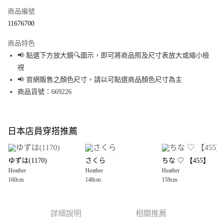
商品編號
超商取貨付款
11676700
LINE Pay
商品特色
Apple Pay
📢 點選下方放大鏡🔍圖示，即可將商品照及尺寸表放大或縮小檢
視
街口支付
📢 官網販售之顏色尺寸，請以可點選商品顏色尺寸為主
悠遊付
商品貨號：669226
Google Pay
全盈+PAY
日本店員穿搭推薦
大哥付你分期
相關說明
ゆずは(1170)
さくら
ちな ♡ 【455】
【大哥付你分期使用說明】
Heather
Heather
Heather
AFTEE先享後付
1.本服務由台灣大哥大提供，台灣大哥大用戶可立即使用無須另外申請。
160cm
148cm
159cm
2.付款方式選擇「大哥付你分期」，訂單成立後會自動跳轉到大哥付的交易
相關說明
流程，驗證手機門號後，選擇欲分期的期數、繳款截止日，確認付款後即完
【關於「AFTEE先享後付」】
成交易。
AFTEE先享後付是「在收到商品之後才付款」的支付方式。 讓您購物簡單便
運送方式
3.實際核准額度、可分期數及費用金額請依後續交易確認頁面所載為準。
利好安心！
詳細說明
相關推薦