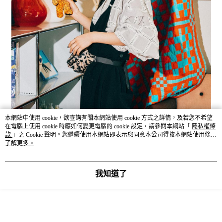
本網站中使用 cookie，欲查詢有關本網站使用 cookie 方式之詳情，及若您不希望
在電腦上使用 cookie 時應如何變更電腦的 cookie 設定，請參閱本網站「
隱私權條
款
」之 Cookie 聲明。您繼續使用本網站即表示您同意本公司得按本網站使用條款
之 Cookie 聲明使用 cookie。
了解更多 >
我知道了