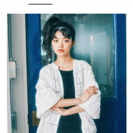
4.訂單成立30分鐘內，如未前往確認交易或遇審核未通過，訂單將自動取
１．簡單：不需註冊會員、不需綁卡、不需儲值。
全家 取貨付款
消。如遇「轉專審核」未通過狀況，表示未達大哥付你分期系統評分，恕無
２．便利：只要手機號碼，簡訊認證，即可結帳。
法說明評估內容。
每筆NT$80，滿NT$888(含以上)免運費
３．安心：先確認商品／服務後，再付款。
【繳款方式說明】
1.分期款項不併入電信帳單，「大哥付你分期」於每月結算日後寄送繳費提
付款後 全家取貨
【「AFTEE先享後付」結帳流程】
醒簡訊。
１．於結帳方式選擇「AFTEE先享後付」後，將跳轉至「AFTEE先享後付」
每筆NT$80，滿NT$888(含以上)免運費
2.透過簡訊連結打開帳單後，可選擇「超商條碼／台灣大直營門市／銀行轉
結帳頁面，進行簡訊認證並確認金額後，即可完成結帳。
帳／街口支付／iPASS MONEY」等通路繳費。
２．訂單成立數日內，您將收到繳費通知簡訊。
7-11 取貨付款
３．收到繳費通知簡訊後14天內，點擊此簡訊中的連結，可透過四大超商／
【注意事項】
每筆NT$80，滿NT$1,500(含以上)免運費
ATM／網路銀行／等多元方式進行付款，方視為交易完成。
1.本服務係由「台灣大哥大股份有限公司」（以下簡稱本公司）所提供，讓
※ 請注意：結帳手續完成當下不需立刻繳費，但若您需要取消訂單，請聯絡
用戶於交易時，得透過本服務購買商品或服務，並由商店將買賣／分期付款
付款後 7-11取貨
購買商品的店家。未經商家同意取消之訂單仍視為有效，需透過AFTEE先享
買賣價金債權讓與本公司後，依約使用本公司帳單繳交帳款。
後付繳納相關費用。
每筆NT$80，滿NT$1,500(含以上)免運費
2.基於同意付款使用「大哥付你分期」之契約關係目的，商店將以您的個人
※ 交易是否成功請以「AFTEE先享後付 」之結帳頁面顯示為準，若有關於
資料（包含姓名、電話或地址）提供予台灣大哥大進項蒐集、處理及利用，
是否繳費成功／繳費後需取消欲退款等相關疑問，請聯繫「AFTEE先享後付
宅配
由本公司與您本人進行分期帳單所需資料之確認、核對及更正。
客戶支援中心」
https://netprotections.freshdesk.com/support/home
3.完整用戶服務條款，請詳閱以下連結：
https://oppay.tw/userRule
每筆NT$80，滿NT$1,500(含以上)免運費
【注意事項】
１．透過由恩沛科技股份有限公司提供之「AFTEE先享後付」服務完成之交
易，需依本服務之必要範圍內提供個人資料，並將交易相關給付款項請求債
權轉讓予恩沛科技股份有限公司。
２．關於個人資料處理事宜，請瀏覽以下網址：
https://aftee.tw/terms/#terms3
３．未成年的使用者請事先徵得法定代理人或監護人之同意方可使用
「AFTEE先享後付」，若未經同意申辦者引起之損失，本公司不負相關責
任。