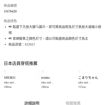
商品編號
超商取貨付款
11676420
LINE Pay
商品特色
Apple Pay
📢 點選下方放大鏡🔍圖示，即可將商品照及尺寸表放大或縮小檢
視
街口支付
📢 官網販售之顏色尺寸，請以可點選商品顏色尺寸為主
悠遊付
商品貨號：622023
Google Pay
全盈+PAY
日本店員穿搭推薦
大哥付你分期
相關說明
SHOKO
erinko
こまりちゃん
【大哥付你分期使用說明】
niko and ...
niko and ...
niko and ...
AFTEE先享後付
1.本服務由台灣大哥大提供，台灣大哥大用戶可立即使用無須另外申請。
160cm
160cm
153cm
2.付款方式選擇「大哥付你分期」，訂單成立後會自動跳轉到大哥付的交易
相關說明
流程，驗證手機門號後，選擇欲分期的期數、繳款截止日，確認付款後即完
【關於「AFTEE先享後付」】
成交易。
AFTEE先享後付是「在收到商品之後才付款」的支付方式。 讓您購物簡單便
運送方式
3.實際核准額度、可分期數及費用金額請依後續交易確認頁面所載為準。
利好安心！
詳細說明
相關推薦