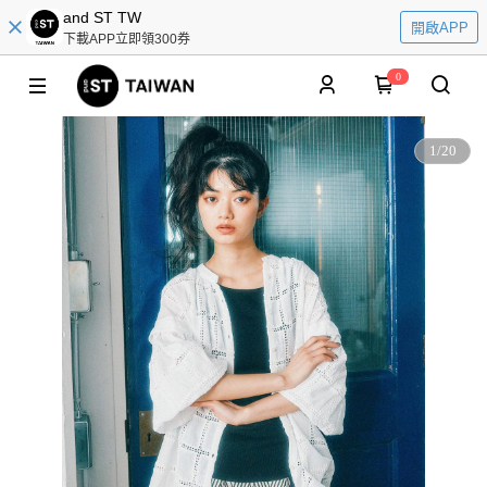
and ST TW
開啟APP
下載APP立即領300券
0
1
/
20