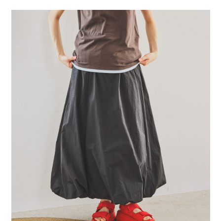
２．便利：只要手機號碼，簡訊認證，即可結帳。
法說明評估內容。
每筆NT$80，滿NT$1,500(含以上)免運費
３．安心：先確認商品／服務後，再付款。
【繳款方式說明】
1.分期款項不併入電信帳單，「大哥付你分期」於每月結算日後寄送繳費提
付款後 全家取貨
【「AFTEE先享後付」結帳流程】
醒簡訊。
１．於結帳方式選擇「AFTEE先享後付」後，將跳轉至「AFTEE先享後付」
每筆NT$80，滿NT$1,500(含以上)免運費
2.透過簡訊連結打開帳單後，可選擇「超商條碼／台灣大直營門市／銀行轉
結帳頁面，進行簡訊認證並確認金額後，即可完成結帳。
帳／街口支付／iPASS MONEY」等通路繳費。
２．訂單成立數日內，您將收到繳費通知簡訊。
7-11 取貨付款
３．收到繳費通知簡訊後14天內，點擊此簡訊中的連結，可透過四大超商／
【注意事項】
每筆NT$80，滿NT$1,500(含以上)免運費
ATM／網路銀行／等多元方式進行付款，方視為交易完成。
1.本服務係由「台灣大哥大股份有限公司」（以下簡稱本公司）所提供，讓
※ 請注意：結帳手續完成當下不需立刻繳費，但若您需要取消訂單，請聯絡
用戶於交易時，得透過本服務購買商品或服務，並由商店將買賣／分期付款
付款後 7-11取貨
購買商品的店家。未經商家同意取消之訂單仍視為有效，需透過AFTEE先享
買賣價金債權讓與本公司後，依約使用本公司帳單繳交帳款。
後付繳納相關費用。
每筆NT$80，滿NT$1,500(含以上)免運費
2.基於同意付款使用「大哥付你分期」之契約關係目的，商店將以您的個人
※ 交易是否成功請以「AFTEE先享後付 」之結帳頁面顯示為準，若有關於
資料（包含姓名、電話或地址）提供予台灣大哥大進項蒐集、處理及利用，
是否繳費成功／繳費後需取消欲退款等相關疑問，請聯繫「AFTEE先享後付
宅配
由本公司與您本人進行分期帳單所需資料之確認、核對及更正。
客戶支援中心」
https://netprotections.freshdesk.com/support/home
3.完整用戶服務條款，請詳閱以下連結：
https://oppay.tw/userRule
每筆NT$80，滿NT$1,500(含以上)免運費
【注意事項】
１．透過由恩沛科技股份有限公司提供之「AFTEE先享後付」服務完成之交
易，需依本服務之必要範圍內提供個人資料，並將交易相關給付款項請求債
權轉讓予恩沛科技股份有限公司。
２．關於個人資料處理事宜，請瀏覽以下網址：
https://aftee.tw/terms/#terms3
３．未成年的使用者請事先徵得法定代理人或監護人之同意方可使用
「AFTEE先享後付」，若未經同意申辦者引起之損失，本公司不負相關責
任。
４．使用「AFTEE先享後付」時，將依據個別帳號之用戶狀況，依本公司即