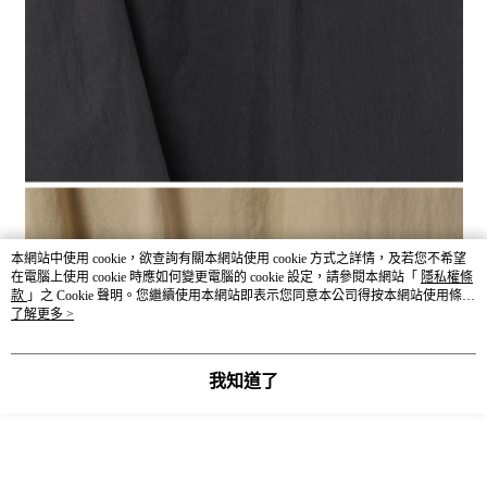
本網站中使用 cookie，欲查詢有關本網站使用 cookie 方式之詳情，及若您不希望
在電腦上使用 cookie 時應如何變更電腦的 cookie 設定，請參閱本網站「
隱私權條
款
」之 Cookie 聲明。您繼續使用本網站即表示您同意本公司得按本網站使用條款
之 Cookie 聲明使用 cookie。
了解更多 >
我知道了