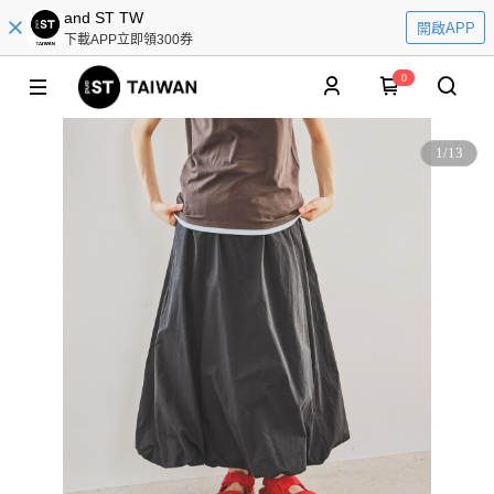
and ST TW
開啟APP
下載APP立即領300券
0
1
/
13