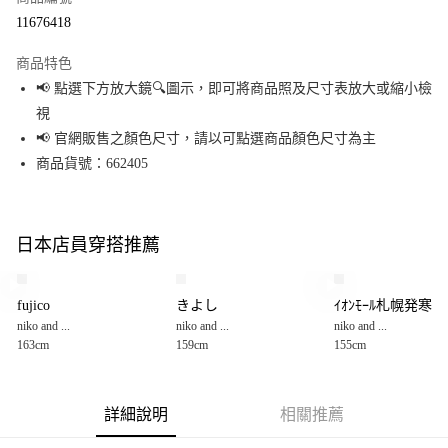
超商取貨付款
11676418
LINE Pay
商品特色
Apple Pay
📢 點選下方放大鏡🔍圖示，即可將商品照及尺寸表放大或縮小檢
視
街口支付
📢 官網販售之顏色尺寸，請以可點選商品顏色尺寸為主
悠遊付
商品貨號：662405
Google Pay
全盈+PAY
日本店員穿搭推薦
大哥付你分期
相關說明
fujico
きよし
ｲｵﾝﾓｰﾙ札幌発寒
【大哥付你分期使用說明】
niko and ...
niko and ...
niko and ...
AFTEE先享後付
1.本服務由台灣大哥大提供，台灣大哥大用戶可立即使用無須另外申請。
163cm
159cm
155cm
2.付款方式選擇「大哥付你分期」，訂單成立後會自動跳轉到大哥付的交易
相關說明
流程，驗證手機門號後，選擇欲分期的期數、繳款截止日，確認付款後即完
【關於「AFTEE先享後付」】
成交易。
AFTEE先享後付是「在收到商品之後才付款」的支付方式。 讓您購物簡單便
運送方式
3.實際核准額度、可分期數及費用金額請依後續交易確認頁面所載為準。
利好安心！
詳細說明
相關推薦
4.訂單成立30分鐘內，如未前往確認交易或遇審核未通過，訂單將自動取
１．簡單：不需註冊會員、不需綁卡、不需儲值。
全家 取貨付款
消。如遇「轉專審核」未通過狀況，表示未達大哥付你分期系統評分，恕無