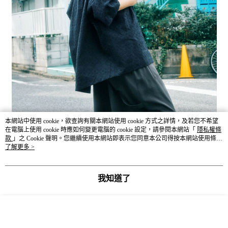
本網站中使用 cookie，欲查詢有關本網站使用 cookie 方式之詳情，及若您不希望
在電腦上使用 cookie 時應如何變更電腦的 cookie 設定，請參閱本網站「
隱私權條
款
」之 Cookie 聲明。您繼續使用本網站即表示您同意本公司得按本網站使用條款
之 Cookie 聲明使用 cookie。
了解更多 >
我知道了