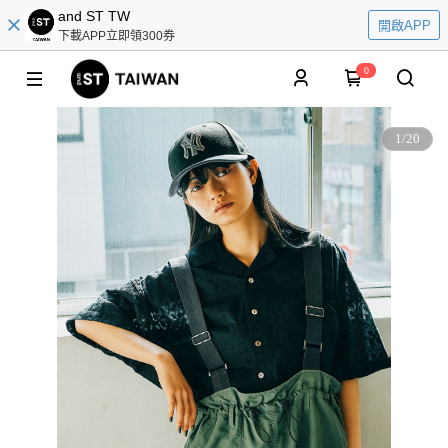
and ST TW
開啟APP
下載APP立即領300券
0
1
/
20