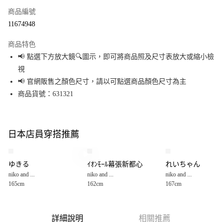
商品編號
超商取貨付款
11674948
LINE Pay
商品特色
Apple Pay
📢 點選下方放大鏡🔍圖示，即可將商品照及尺寸表放大或縮小檢
視
街口支付
📢 官網販售之顏色尺寸，請以可點選商品顏色尺寸為主
悠遊付
商品貨號：631321
Google Pay
全盈+PAY
日本店員穿搭推薦
大哥付你分期
相關說明
ゆきる
ｲｵﾝﾓｰﾙ幕張新都心
れいちゃん
【大哥付你分期使用說明】
niko and ...
niko and ...
niko and ...
AFTEE先享後付
1.本服務由台灣大哥大提供，台灣大哥大用戶可立即使用無須另外申請。
165cm
162cm
167cm
2.付款方式選擇「大哥付你分期」，訂單成立後會自動跳轉到大哥付的交易
相關說明
流程，驗證手機門號後，選擇欲分期的期數、繳款截止日，確認付款後即完
【關於「AFTEE先享後付」】
成交易。
AFTEE先享後付是「在收到商品之後才付款」的支付方式。 讓您購物簡單便
運送方式
3.實際核准額度、可分期數及費用金額請依後續交易確認頁面所載為準。
利好安心！
詳細說明
相關推薦