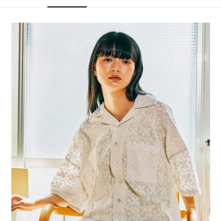
4.訂單成立30分鐘內，如未前往確認交易或遇審核未通過，訂單將自動取
１．簡單：不需註冊會員、不需綁卡、不需儲值。
全家 取貨付款
消。如遇「轉專審核」未通過狀況，表示未達大哥付你分期系統評分，恕無
２．便利：只要手機號碼，簡訊認證，即可結帳。
法說明評估內容。
每筆NT$80，滿NT$888(含以上)免運費
３．安心：先確認商品／服務後，再付款。
【繳款方式說明】
1.分期款項不併入電信帳單，「大哥付你分期」於每月結算日後寄送繳費提
付款後 全家取貨
【「AFTEE先享後付」結帳流程】
醒簡訊。
１．於結帳方式選擇「AFTEE先享後付」後，將跳轉至「AFTEE先享後付」
每筆NT$80，滿NT$888(含以上)免運費
2.透過簡訊連結打開帳單後，可選擇「超商條碼／台灣大直營門市／銀行轉
結帳頁面，進行簡訊認證並確認金額後，即可完成結帳。
帳／街口支付／iPASS MONEY」等通路繳費。
２．訂單成立數日內，您將收到繳費通知簡訊。
7-11 取貨付款
３．收到繳費通知簡訊後14天內，點擊此簡訊中的連結，可透過四大超商／
【注意事項】
每筆NT$80，滿NT$1,500(含以上)免運費
ATM／網路銀行／等多元方式進行付款，方視為交易完成。
1.本服務係由「台灣大哥大股份有限公司」（以下簡稱本公司）所提供，讓
※ 請注意：結帳手續完成當下不需立刻繳費，但若您需要取消訂單，請聯絡
用戶於交易時，得透過本服務購買商品或服務，並由商店將買賣／分期付款
付款後 7-11取貨
購買商品的店家。未經商家同意取消之訂單仍視為有效，需透過AFTEE先享
買賣價金債權讓與本公司後，依約使用本公司帳單繳交帳款。
後付繳納相關費用。
每筆NT$80，滿NT$1,500(含以上)免運費
2.基於同意付款使用「大哥付你分期」之契約關係目的，商店將以您的個人
※ 交易是否成功請以「AFTEE先享後付 」之結帳頁面顯示為準，若有關於
資料（包含姓名、電話或地址）提供予台灣大哥大進項蒐集、處理及利用，
是否繳費成功／繳費後需取消欲退款等相關疑問，請聯繫「AFTEE先享後付
宅配
由本公司與您本人進行分期帳單所需資料之確認、核對及更正。
客戶支援中心」
https://netprotections.freshdesk.com/support/home
3.完整用戶服務條款，請詳閱以下連結：
https://oppay.tw/userRule
每筆NT$80，滿NT$1,500(含以上)免運費
【注意事項】
１．透過由恩沛科技股份有限公司提供之「AFTEE先享後付」服務完成之交
易，需依本服務之必要範圍內提供個人資料，並將交易相關給付款項請求債
權轉讓予恩沛科技股份有限公司。
２．關於個人資料處理事宜，請瀏覽以下網址：
https://aftee.tw/terms/#terms3
３．未成年的使用者請事先徵得法定代理人或監護人之同意方可使用
「AFTEE先享後付」，若未經同意申辦者引起之損失，本公司不負相關責
任。