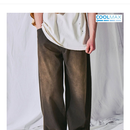
4.訂單成立30分鐘內，如未前往確認交易或遇審核未通過，訂單將自動取
１．簡單：不需註冊會員、不需綁卡、不需儲值。
全家 取貨付款
消。如遇「轉專審核」未通過狀況，表示未達大哥付你分期系統評分，恕無
２．便利：只要手機號碼，簡訊認證，即可結帳。
法說明評估內容。
每筆NT$80，滿NT$888(含以上)免運費
３．安心：先確認商品／服務後，再付款。
【繳款方式說明】
1.分期款項不併入電信帳單，「大哥付你分期」於每月結算日後寄送繳費提
付款後 全家取貨
【「AFTEE先享後付」結帳流程】
醒簡訊。
１．於結帳方式選擇「AFTEE先享後付」後，將跳轉至「AFTEE先享後付」
每筆NT$80，滿NT$888(含以上)免運費
2.透過簡訊連結打開帳單後，可選擇「超商條碼／台灣大直營門市／銀行轉
結帳頁面，進行簡訊認證並確認金額後，即可完成結帳。
帳／街口支付／iPASS MONEY」等通路繳費。
２．訂單成立數日內，您將收到繳費通知簡訊。
7-11 取貨付款
３．收到繳費通知簡訊後14天內，點擊此簡訊中的連結，可透過四大超商／
【注意事項】
每筆NT$80，滿NT$1,500(含以上)免運費
ATM／網路銀行／等多元方式進行付款，方視為交易完成。
1.本服務係由「台灣大哥大股份有限公司」（以下簡稱本公司）所提供，讓
※ 請注意：結帳手續完成當下不需立刻繳費，但若您需要取消訂單，請聯絡
用戶於交易時，得透過本服務購買商品或服務，並由商店將買賣／分期付款
付款後 7-11取貨
購買商品的店家。未經商家同意取消之訂單仍視為有效，需透過AFTEE先享
買賣價金債權讓與本公司後，依約使用本公司帳單繳交帳款。
後付繳納相關費用。
每筆NT$80，滿NT$1,500(含以上)免運費
2.基於同意付款使用「大哥付你分期」之契約關係目的，商店將以您的個人
※ 交易是否成功請以「AFTEE先享後付 」之結帳頁面顯示為準，若有關於
資料（包含姓名、電話或地址）提供予台灣大哥大進項蒐集、處理及利用，
是否繳費成功／繳費後需取消欲退款等相關疑問，請聯繫「AFTEE先享後付
宅配
由本公司與您本人進行分期帳單所需資料之確認、核對及更正。
客戶支援中心」
https://netprotections.freshdesk.com/support/home
3.完整用戶服務條款，請詳閱以下連結：
https://oppay.tw/userRule
每筆NT$80，滿NT$1,500(含以上)免運費
【注意事項】
１．透過由恩沛科技股份有限公司提供之「AFTEE先享後付」服務完成之交
易，需依本服務之必要範圍內提供個人資料，並將交易相關給付款項請求債
權轉讓予恩沛科技股份有限公司。
２．關於個人資料處理事宜，請瀏覽以下網址：
https://aftee.tw/terms/#terms3
３．未成年的使用者請事先徵得法定代理人或監護人之同意方可使用
「AFTEE先享後付」，若未經同意申辦者引起之損失，本公司不負相關責
任。