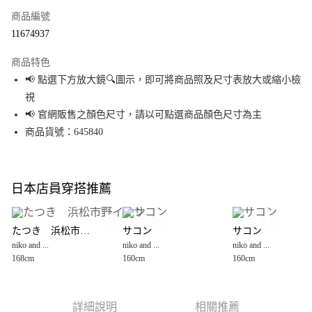
商品編號
超商取貨付款
11674937
LINE Pay
商品特色
Apple Pay
📢 點選下方放大鏡🔍圖示，即可將商品照及尺寸表放大或縮小檢
視
街口支付
📢 官網販售之顏色尺寸，請以可點選商品顏色尺寸為主
悠遊付
商品貨號：645840
Google Pay
全盈+PAY
日本店員穿搭推薦
大哥付你分期
相關說明
たつき 浜松市野イオン
サコン
サコン
【大哥付你分期使用說明】
niko and ...
niko and ...
niko and ...
AFTEE先享後付
1.本服務由台灣大哥大提供，台灣大哥大用戶可立即使用無須另外申請。
168cm
160cm
160cm
2.付款方式選擇「大哥付你分期」，訂單成立後會自動跳轉到大哥付的交易
相關說明
流程，驗證手機門號後，選擇欲分期的期數、繳款截止日，確認付款後即完
【關於「AFTEE先享後付」】
成交易。
AFTEE先享後付是「在收到商品之後才付款」的支付方式。 讓您購物簡單便
運送方式
3.實際核准額度、可分期數及費用金額請依後續交易確認頁面所載為準。
利好安心！
詳細說明
相關推薦