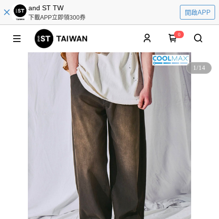
and ST TW
開啟APP
下載APP立即領300券
0
1
/
14