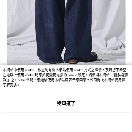
本網站中使用 cookie，欲查詢有關本網站使用 cookie 方式之詳情，及若您不希望
在電腦上使用 cookie 時應如何變更電腦的 cookie 設定，請參閱本網站「
隱私權條
款
」之 Cookie 聲明。您繼續使用本網站即表示您同意本公司得按本網站使用條款
之 Cookie 聲明使用 cookie。
了解更多 >
我知道了