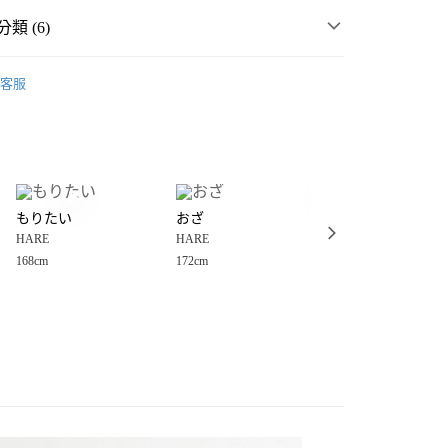
類 (6)
️ 2026・夏裝新登場 🌴
客服
MMER SALE ↘️
HARE
分期
・夏裝新登場 🌴
HARE
你分期使用說明】
享後付
由台灣大哥大提供，台灣大哥大用戶可立即使用無須另外申請。
男裝
上衣
襯衫
式選擇「大哥付你分期」，訂單成立後會自動跳轉到大哥付的交易
衣
襯衫
證手機門號後，選擇欲分期的期數、繳款截止日，確認付款後即
FTEE先享後付」】
。
もりたい
おざ
もりたい
先享後付是「在收到商品之後才付款」的支付方式。 讓您購物簡單
️MORE SALE MAX50%OFF🈹
准額度、可分期數及費用金額請依後續交易確認頁面所載為準。
HARE
HARE
HARE
心！
立30分鐘內，如未前往確認交易或遇審核未通過，訂單將自動取
：不需註冊會員、不需綁卡、不需儲值。
168cm
172cm
168cm
「轉專審核」未通過狀況，表示未達大哥付你分期系統評分，恕
：只要手機號碼，簡訊認證，即可結帳。
付款
評估內容。
：先確認商品／服務後，再付款。
式說明】
0，滿NT$888(含以上)免運費
項不併入電信帳單，「大哥付你分期」於每月結算日後寄送繳費提
EE先享後付」結帳流程】
家取貨
方式選擇「AFTEE先享後付」後，將跳轉至「AFTEE先享後
訊連結打開帳單後，可選擇「超商條碼／台灣大直營門市／銀行轉
頁面，進行簡訊認證並確認金額後，即可完成結帳。
0，滿NT$888(含以上)免運費
／iPASS MONEY」等通路繳費。
成立數日內，您將收到繳費通知簡訊。
費通知簡訊後14天內，點擊此簡訊中的連結，可透過四大超商
付款
項】
網路銀行／等多元方式進行付款，方視為交易完成。
係由「台灣大哥大股份有限公司」（以下簡稱本公司）所提供，讓
：結帳手續完成當下不需立刻繳費，但若您需要取消訂單，請聯
0，滿NT$1,500(含以上)免運費