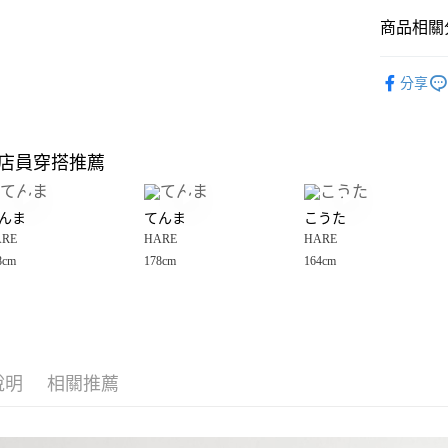
商品相關分
Google Pay
全盈+PAY
HARE
☀
分享
🈹 夏季 SU
大哥付你
相關說明
☀️ 2026
【大哥付
店員穿搭推薦
AFTEE先
1.本服務
HARE
2.付款方
相關說明
男裝
上
流程，驗
【關於「A
んま
てんま
こうた
完成交易
AFTEE
HARE
☀
3.實際核
ARE
HARE
HARE
便利好安
運送方式
4.訂單成
１．簡單
8cm
178cm
164cm
消。如遇
２．便利
全家 取貨
無法說明
３．安心
【繳款方
每筆NT$8
1.分期款
【「AFT
醒簡訊。
付款後 全
１．於結帳
2.透過簡
付」結帳
每筆NT$8
帳／街口支付
說明
相關推薦
２．訂單
３．收到繳
7-11 取貨
【注意事
／ATM／
1.本服務
※ 請注意
每筆NT$8