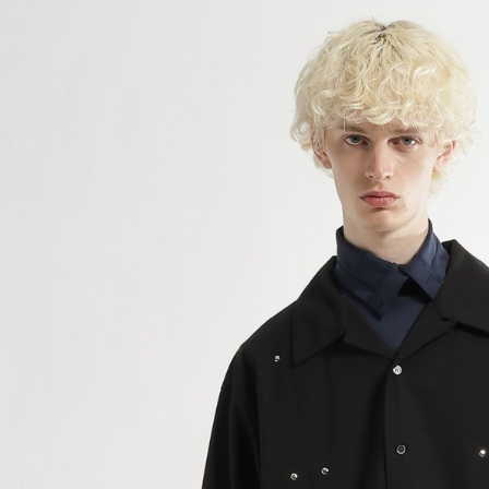
用戶於交
絡購買商品
款買賣價
先享後付
付款後 7-
2.基於同
※ 交易是
每筆NT$8
資料（包
是否繳費成
用，由本
付客戶支
宅配
3.完整用
【注意事
每筆NT$8
１．透過由
交易，需
求債權轉
２．關於
３．未成
「AFTE
任。
４．使用「
即時審查
結果請求
５．嚴禁
形，恩沛
動。