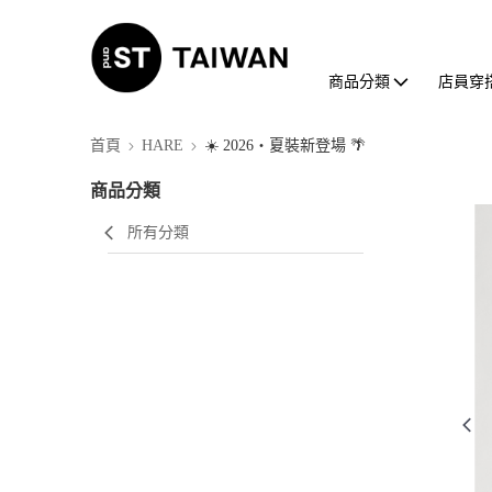
商品分類
店員穿
首頁
HARE
☀️ 2026・夏裝新登場 🌴
商品分類
所有分類