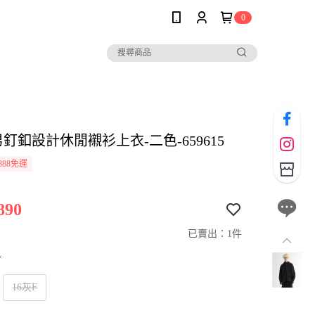
0
男釘釦設計休閒襯衫上衣-二色-659615
888免運
890
已賣出：1件
寸
16灰F