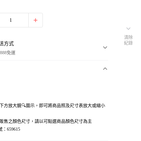
清除
紀錄
送方式
888免運
次付款
付款
點選下方放大鏡🔍圖示，即可將商品照及尺寸表放大或縮小
官網販售之顏色尺寸，請以可點選商品顏色尺寸為主
：659615