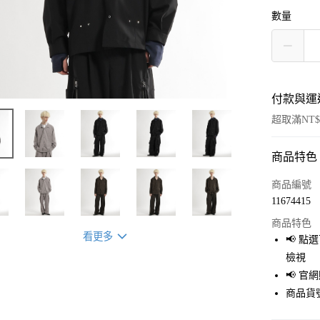
數量
付款與運
超取滿NT$
商品特色
付款方式
信用卡一
商品編號
11674415
超商取貨
商品特色
LINE Pay
看更多
📢 
檢視
Apple Pay
📢 
街口支付
商品貨號
悠遊付