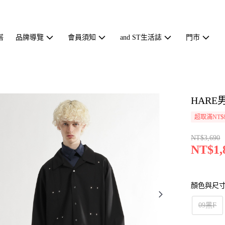
搭
品牌導覽
會員須知
and ST生活誌
門市
HARE
超取滿NT$
NT$3,690
NT$1,
顏色與尺
09黑F