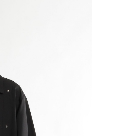
易時，得透過本服務購買商品或服務，並由商店將買賣／分期付
的店家。未經商家同意取消之訂單仍視為有效，需透過AFTEE
金債權讓與本公司後，依約使用本公司帳單繳交帳款。
繳納相關費用。
11取貨
意付款使用「大哥付你分期」之契約關係目的，商店將以您的個人
否成功請以「AFTEE先享後付 」之結帳頁面顯示為準，若有關於
0，滿NT$1,500(含以上)免運費
含姓名、電話或地址）提供予台灣大哥大進項蒐集、處理及利
功／繳費後需取消欲退款等相關疑問，請聯繫「AFTEE先享後
公司與您本人進行分期帳單所需資料之確認、核對及更正。
援中心」
https://netprotections.freshdesk.com/support/home
戶服務條款，請詳閱以下連結：
https://oppay.tw/userRule
項】
0，滿NT$1,500(含以上)免運費
恩沛科技股份有限公司提供之「AFTEE先享後付」服務完成之
依本服務之必要範圍內提供個人資料，並將交易相關給付款項請
讓予恩沛科技股份有限公司。
個人資料處理事宜，請瀏覽以下網址：
https://aftee.tw/terms/#terms3
年的使用者請事先徵得法定代理人或監護人之同意方可使用
E先享後付」，若未經同意申辦者引起之損失，本公司不負相關責
AFTEE先享後付」時，將依據個別帳號之用戶狀況，依本公司
核予不同之上限額度；若仍有額度不足之情形，本公司將視審查
用戶進行身份認證。
一人註冊多個帳號或使用他人資訊註冊。若發現惡意使用之情
科技股份有限公司將有權停止該用戶之使用額度並採取法律行