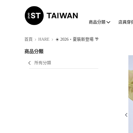
商品分類
店員穿
首頁
HARE
☀️ 2026・夏裝新登場 🌴
商品分類
所有分類