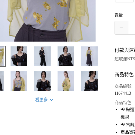
數量
付款與運
超取滿NT$
商品特色
付款方式
信用卡一
商品編號
11674413
超商取貨
看更多
商品特色
LINE Pay
📢 
檢視
Apple Pay
📢 
街口支付
商品貨號