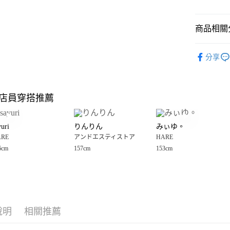
悠遊付
商品相關分
Google Pay
全盈+PAY
HARE
☀
分享
🈹 夏季 SU
大哥付你
相關說明
☀️ 2026
【大哥付
店員穿搭推薦
AFTEE先
1.本服務
HARE
2.付款方
相關說明
女裝
上
流程，驗
【關於「A
yuri
りんりん
みぃゆ。
完成交易
AFTEE
HARE
☀
3.實際核
ARE
アンドエスティストア
HARE
便利好安
運送方式
4.訂單成
１．簡單
6cm
157cm
153cm
消。如遇
２．便利
全家 取貨
無法說明
３．安心
【繳款方
每筆NT$8
1.分期款
【「AFT
醒簡訊。
付款後 全
１．於結帳
2.透過簡
付」結帳
每筆NT$8
帳／街口支付
說明
相關推薦
２．訂單
３．收到繳
7-11 取貨
【注意事