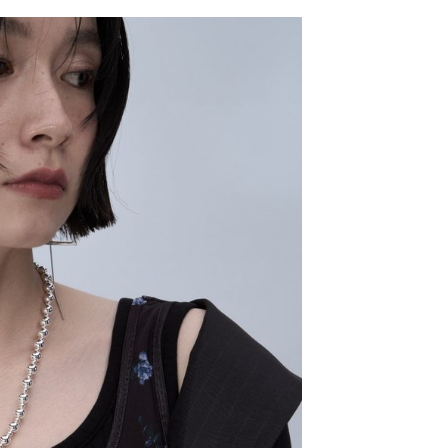
網路銀行／等多元方式進行付款，方視為交易完成。
係由「台灣大哥大股份有限公司」（以下簡稱本公司）所提供，讓
：結帳手續完成當下不需立刻繳費，但若您需要取消訂單，請聯
0，滿NT$1,500(含以上)免運費
易時，得透過本服務購買商品或服務，並由商店將買賣／分期付
的店家。未經商家同意取消之訂單仍視為有效，需透過AFTEE
金債權讓與本公司後，依約使用本公司帳單繳交帳款。
繳納相關費用。
11取貨
意付款使用「大哥付你分期」之契約關係目的，商店將以您的個人
否成功請以「AFTEE先享後付 」之結帳頁面顯示為準，若有關於
0，滿NT$1,500(含以上)免運費
含姓名、電話或地址）提供予台灣大哥大進項蒐集、處理及利
功／繳費後需取消欲退款等相關疑問，請聯繫「AFTEE先享後
公司與您本人進行分期帳單所需資料之確認、核對及更正。
援中心」
https://netprotections.freshdesk.com/support/home
戶服務條款，請詳閱以下連結：
https://oppay.tw/userRule
項】
0，滿NT$1,500(含以上)免運費
恩沛科技股份有限公司提供之「AFTEE先享後付」服務完成之
依本服務之必要範圍內提供個人資料，並將交易相關給付款項請
讓予恩沛科技股份有限公司。
個人資料處理事宜，請瀏覽以下網址：
https://aftee.tw/terms/#terms3
年的使用者請事先徵得法定代理人或監護人之同意方可使用
E先享後付」，若未經同意申辦者引起之損失，本公司不負相關責
AFTEE先享後付」時，將依據個別帳號之用戶狀況，依本公司
核予不同之上限額度；若仍有額度不足之情形，本公司將視審查
用戶進行身份認證。
一人註冊多個帳號或使用他人資訊註冊。若發現惡意使用之情
科技股份有限公司將有權停止該用戶之使用額度並採取法律行