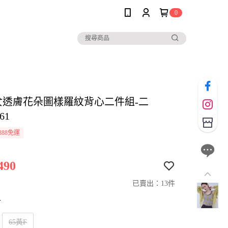
0
E女透膚花朵圖樣羅紋背心二件組-二
61
888免運
490
已賣出：13件
寸
65黃F