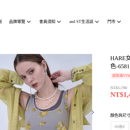
搭
品牌導覽
會員須知
and ST生活誌
門市
HAR
色-6581
超取滿NT$
NT$1,790
NT$1,
顏色與尺
09黑F