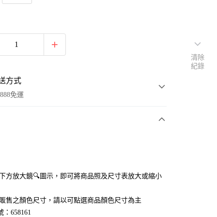
清除
紀錄
送方式
888免運
次付款
付款
點選下方放大鏡🔍圖示，即可將商品照及尺寸表放大或縮小
官網販售之顏色尺寸，請以可點選商品顏色尺寸為主
：658161