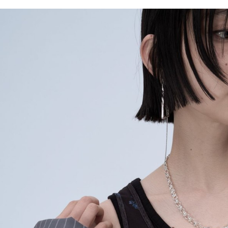
／ATM／
1.本服務
※ 請注意
每筆NT$8
用戶於交
絡購買商品
款買賣價
先享後付
付款後 7-
2.基於同
※ 交易是
每筆NT$8
資料（包
是否繳費成
用，由本
付客戶支
宅配
3.完整用
【注意事
每筆NT$8
１．透過由
交易，需
求債權轉
２．關於
３．未成
「AFTE
任。
４．使用「
即時審查
結果請求
５．嚴禁
形，恩沛
動。