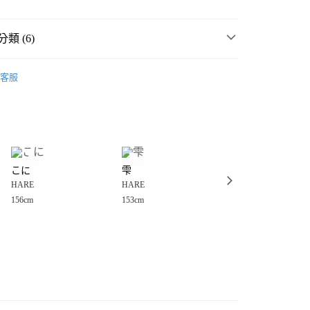
類 (6)
️ 2026・夏裝新登場 🌴
客服
MMER SALE ↘️
HARE
分期
・夏裝新登場 🌴
HARE
你分期使用說明】
享後付
由台灣大哥大提供，台灣大哥大用戶可立即使用無須另外申請。
女裝
上衣
背心
式選擇「大哥付你分期」，訂單成立後會自動跳轉到大哥付的交易
衣
背心
證手機門號後，選擇欲分期的期數、繳款截止日，確認付款後即
FTEE先享後付」】
。
こに
雫
パーティ
先享後付是「在收到商品之後才付款」的支付方式。 讓您購物簡單
️MORE SALE MAX50%OFF🈹
准額度、可分期數及費用金額請依後續交易確認頁面所載為準。
HARE
HARE
HARE
心！
立30分鐘內，如未前往確認交易或遇審核未通過，訂單將自動取
：不需註冊會員、不需綁卡、不需儲值。
156cm
153cm
160cm
「轉專審核」未通過狀況，表示未達大哥付你分期系統評分，恕
：只要手機號碼，簡訊認證，即可結帳。
付款
評估內容。
：先確認商品／服務後，再付款。
式說明】
0，滿NT$888(含以上)免運費
項不併入電信帳單，「大哥付你分期」於每月結算日後寄送繳費提
EE先享後付」結帳流程】
家取貨
方式選擇「AFTEE先享後付」後，將跳轉至「AFTEE先享後
訊連結打開帳單後，可選擇「超商條碼／台灣大直營門市／銀行轉
頁面，進行簡訊認證並確認金額後，即可完成結帳。
0，滿NT$888(含以上)免運費
／iPASS MONEY」等通路繳費。
成立數日內，您將收到繳費通知簡訊。
費通知簡訊後14天內，點擊此簡訊中的連結，可透過四大超商
付款
項】