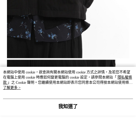
本網站中使用 cookie，欲查詢有關本網站使用 cookie 方式之詳情，及若您不希望
在電腦上使用 cookie 時應如何變更電腦的 cookie 設定，請參閱本網站「
隱私權條
款
」之 Cookie 聲明。您繼續使用本網站即表示您同意本公司得按本網站使用條款
之 Cookie 聲明使用 cookie。
了解更多 >
我知道了