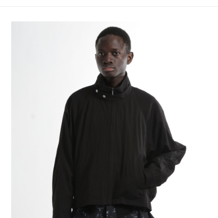
4.訂單成立30分鐘內，如未前往確認交易或遇審核未通過，訂單將自動取
１．簡單：不需註冊會員、不需綁卡、不需儲值。
全家 取貨付款
消。如遇「轉專審核」未通過狀況，表示未達大哥付你分期系統評分，恕無
２．便利：只要手機號碼，簡訊認證，即可結帳。
法說明評估內容。
每筆NT$80，滿NT$1,500(含以上)免運費
３．安心：先確認商品／服務後，再付款。
【繳款方式說明】
1.分期款項不併入電信帳單，「大哥付你分期」於每月結算日後寄送繳費提
付款後 全家取貨
【「AFTEE先享後付」結帳流程】
醒簡訊。
１．於結帳方式選擇「AFTEE先享後付」後，將跳轉至「AFTEE先享後付」
每筆NT$80，滿NT$1,500(含以上)免運費
2.透過簡訊連結打開帳單後，可選擇「超商條碼／台灣大直營門市／銀行轉
結帳頁面，進行簡訊認證並確認金額後，即可完成結帳。
帳／街口支付／iPASS MONEY」等通路繳費。
２．訂單成立數日內，您將收到繳費通知簡訊。
7-11 取貨付款
３．收到繳費通知簡訊後14天內，點擊此簡訊中的連結，可透過四大超商／
【注意事項】
每筆NT$80，滿NT$1,500(含以上)免運費
ATM／網路銀行／等多元方式進行付款，方視為交易完成。
1.本服務係由「台灣大哥大股份有限公司」（以下簡稱本公司）所提供，讓
※ 請注意：結帳手續完成當下不需立刻繳費，但若您需要取消訂單，請聯絡
用戶於交易時，得透過本服務購買商品或服務，並由商店將買賣／分期付款
付款後 7-11取貨
購買商品的店家。未經商家同意取消之訂單仍視為有效，需透過AFTEE先享
買賣價金債權讓與本公司後，依約使用本公司帳單繳交帳款。
後付繳納相關費用。
每筆NT$80，滿NT$1,500(含以上)免運費
2.基於同意付款使用「大哥付你分期」之契約關係目的，商店將以您的個人
※ 交易是否成功請以「AFTEE先享後付 」之結帳頁面顯示為準，若有關於
資料（包含姓名、電話或地址）提供予台灣大哥大進項蒐集、處理及利用，
是否繳費成功／繳費後需取消欲退款等相關疑問，請聯繫「AFTEE先享後付
宅配
由本公司與您本人進行分期帳單所需資料之確認、核對及更正。
客戶支援中心」
https://netprotections.freshdesk.com/support/home
3.完整用戶服務條款，請詳閱以下連結：
https://oppay.tw/userRule
每筆NT$80，滿NT$1,500(含以上)免運費
【注意事項】
１．透過由恩沛科技股份有限公司提供之「AFTEE先享後付」服務完成之交
易，需依本服務之必要範圍內提供個人資料，並將交易相關給付款項請求債
權轉讓予恩沛科技股份有限公司。
２．關於個人資料處理事宜，請瀏覽以下網址：
https://aftee.tw/terms/#terms3
３．未成年的使用者請事先徵得法定代理人或監護人之同意方可使用
「AFTEE先享後付」，若未經同意申辦者引起之損失，本公司不負相關責
任。