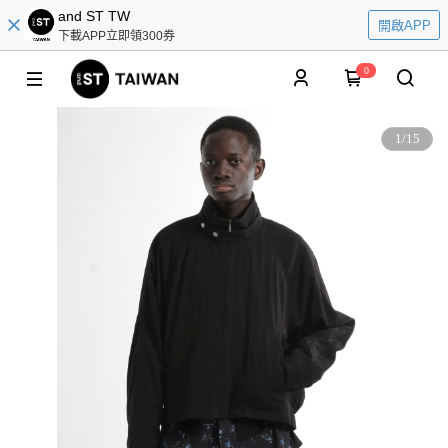
and ST TW
開啟APP
下載APP立即領300券
0
1
/
15