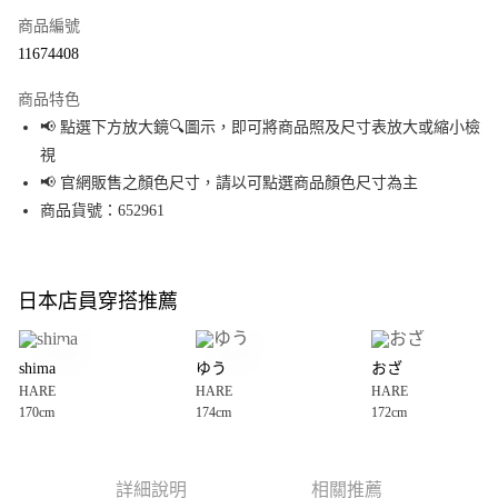
商品編號
超商取貨付款
11674408
LINE Pay
商品特色
Apple Pay
📢 點選下方放大鏡🔍圖示，即可將商品照及尺寸表放大或縮小檢
視
街口支付
📢 官網販售之顏色尺寸，請以可點選商品顏色尺寸為主
悠遊付
商品貨號：652961
Google Pay
全盈+PAY
日本店員穿搭推薦
大哥付你分期
相關說明
shima
ゆう
おざ
【大哥付你分期使用說明】
HARE
HARE
HARE
AFTEE先享後付
1.本服務由台灣大哥大提供，台灣大哥大用戶可立即使用無須另外申請。
170cm
174cm
172cm
2.付款方式選擇「大哥付你分期」，訂單成立後會自動跳轉到大哥付的交易
相關說明
流程，驗證手機門號後，選擇欲分期的期數、繳款截止日，確認付款後即完
【關於「AFTEE先享後付」】
成交易。
AFTEE先享後付是「在收到商品之後才付款」的支付方式。 讓您購物簡單便
運送方式
3.實際核准額度、可分期數及費用金額請依後續交易確認頁面所載為準。
利好安心！
詳細說明
相關推薦