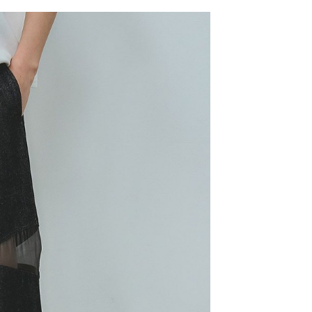
網路銀行／等多元方式進行付款，方視為交易完成。
係由「台灣大哥大股份有限公司」（以下簡稱本公司）所提供，讓
：結帳手續完成當下不需立刻繳費，但若您需要取消訂單，請聯
0，滿NT$1,500(含以上)免運費
易時，得透過本服務購買商品或服務，並由商店將買賣／分期付
的店家。未經商家同意取消之訂單仍視為有效，需透過AFTEE
金債權讓與本公司後，依約使用本公司帳單繳交帳款。
繳納相關費用。
11取貨
意付款使用「大哥付你分期」之契約關係目的，商店將以您的個人
否成功請以「AFTEE先享後付 」之結帳頁面顯示為準，若有關於
0，滿NT$1,500(含以上)免運費
含姓名、電話或地址）提供予台灣大哥大進項蒐集、處理及利
功／繳費後需取消欲退款等相關疑問，請聯繫「AFTEE先享後
公司與您本人進行分期帳單所需資料之確認、核對及更正。
援中心」
https://netprotections.freshdesk.com/support/home
戶服務條款，請詳閱以下連結：
https://oppay.tw/userRule
項】
0，滿NT$1,500(含以上)免運費
恩沛科技股份有限公司提供之「AFTEE先享後付」服務完成之
依本服務之必要範圍內提供個人資料，並將交易相關給付款項請
讓予恩沛科技股份有限公司。
個人資料處理事宜，請瀏覽以下網址：
https://aftee.tw/terms/#terms3
年的使用者請事先徵得法定代理人或監護人之同意方可使用
E先享後付」，若未經同意申辦者引起之損失，本公司不負相關責
AFTEE先享後付」時，將依據個別帳號之用戶狀況，依本公司
核予不同之上限額度；若仍有額度不足之情形，本公司將視審查
用戶進行身份認證。
一人註冊多個帳號或使用他人資訊註冊。若發現惡意使用之情
科技股份有限公司將有權停止該用戶之使用額度並採取法律行