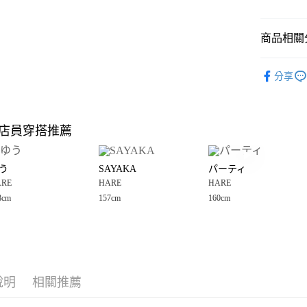
悠遊付
商品相關分
Google Pay
全盈+PAY
HARE
☀
分享
🈹 夏季 SU
大哥付你
相關說明
☀️ 2026
【大哥付
店員穿搭推薦
AFTEE先
1.本服務
HARE
2.付款方
相關說明
女裝
褲
流程，驗
【關於「A
う
SAYAKA
パーティ
完成交易
AFTEE
女裝
褲
3.實際核
ARE
HARE
HARE
便利好安
運送方式
4.訂單成
１．簡單
8cm
157cm
160cm
HARE
☀
消。如遇
２．便利
全家 取貨
無法說明
３．安心
【繳款方
每筆NT$8
1.分期款
【「AFT
醒簡訊。
付款後 全
１．於結帳
2.透過簡
付」結帳
每筆NT$8
帳／街口支付
說明
相關推薦
２．訂單
３．收到繳
7-11 取貨
【注意事