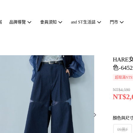
搭
品牌導覽
會員須知
and ST生活誌
門市
HAR
色-6452
超取滿NT$1
NT$4,590
NT$2,
顏色與尺
09黑F