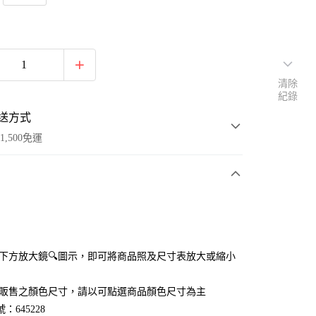
清除
紀錄
送方式
1,500免運
次付款
付款
點選下方放大鏡🔍圖示，即可將商品照及尺寸表放大或縮小
官網販售之顏色尺寸，請以可點選商品顏色尺寸為主
：645228