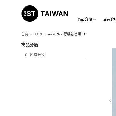
商品分類
店員穿
首頁
HARE
☀️ 2026・夏裝新登場 🌴
商品分類
所有分類