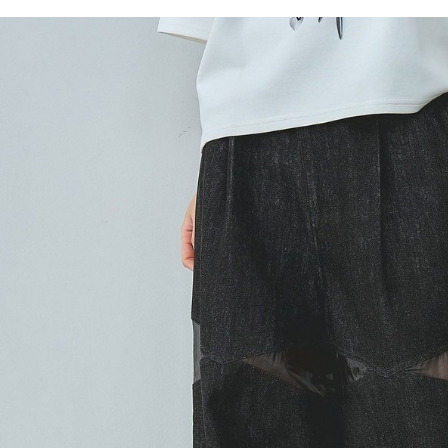
／ATM／
1.本服務
※ 請注意
每筆NT$8
用戶於交
絡購買商品
款買賣價
先享後付
付款後 7-
2.基於同
※ 交易是
每筆NT$8
資料（包
是否繳費成
用，由本
付客戶支
宅配
3.完整用
【注意事
每筆NT$8
１．透過由
交易，需
求債權轉
２．關於
３．未成
「AFTE
任。
４．使用「
即時審查
結果請求
５．嚴禁
形，恩沛
動。