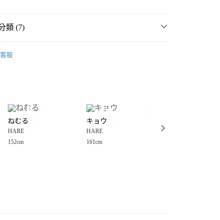
類 (7)
️ 2026・夏裝新登場 🌴
客服
MMER SALE ↘️
HARE
分期
・夏裝新登場 🌴
HARE
你分期使用說明】
享後付
由台灣大哥大提供，台灣大哥大用戶可立即使用無須另外申請。
女裝
褲
式選擇「大哥付你分期」，訂單成立後會自動跳轉到大哥付的交易
長褲
證手機門號後，選擇欲分期的期數、繳款截止日，確認付款後即
FTEE先享後付」】
。
ねむる
キョウ
ねね
先享後付是「在收到商品之後才付款」的支付方式。 讓您購物簡單
丹寧褲、牛仔褲
准額度、可分期數及費用金額請依後續交易確認頁面所載為準。
HARE
HARE
HARE
心！
立30分鐘內，如未前往確認交易或遇審核未通過，訂單將自動取
：不需註冊會員、不需綁卡、不需儲值。
152cm
161cm
155cm
️MORE SALE MAX50%OFF🈹
「轉專審核」未通過狀況，表示未達大哥付你分期系統評分，恕
：只要手機號碼，簡訊認證，即可結帳。
付款
評估內容。
：先確認商品／服務後，再付款。
式說明】
0，滿NT$1,500(含以上)免運費
項不併入電信帳單，「大哥付你分期」於每月結算日後寄送繳費提
EE先享後付」結帳流程】
家取貨
方式選擇「AFTEE先享後付」後，將跳轉至「AFTEE先享後
訊連結打開帳單後，可選擇「超商條碼／台灣大直營門市／銀行轉
頁面，進行簡訊認證並確認金額後，即可完成結帳。
0，滿NT$1,500(含以上)免運費
／iPASS MONEY」等通路繳費。
成立數日內，您將收到繳費通知簡訊。
費通知簡訊後14天內，點擊此簡訊中的連結，可透過四大超商
付款
項】