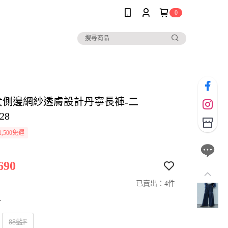
0
E女側邊網紗透膚設計丹寧長褲-二
28
,500免運
690
已賣出：4件
寸
88藍F