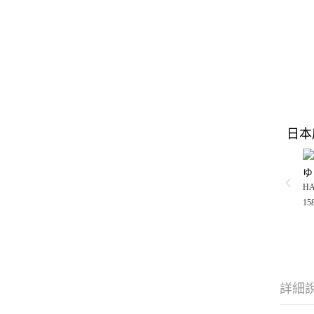
日本
ゆ
H
15
詳細