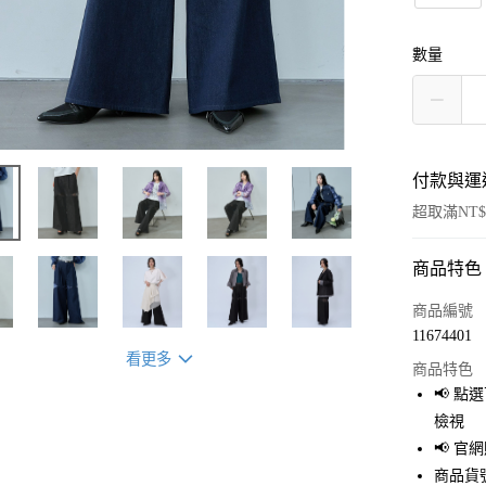
數量
付款與運
超取滿NT$
商品特色
付款方式
信用卡一
商品編號
11674401
超商取貨
看更多
商品特色
LINE Pay
📢 
檢視
Apple Pay
📢 
街口支付
商品貨號