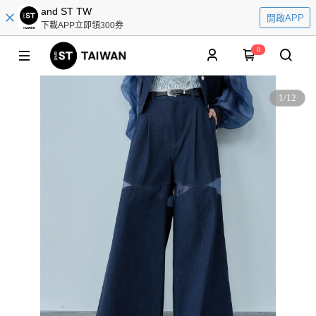
and ST TW
開啟APP
下載APP立即領300券
0
1
/
12