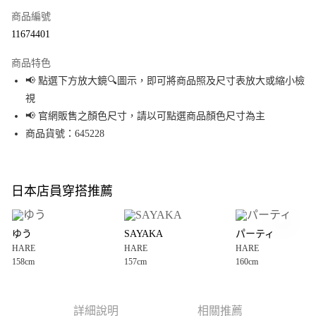
商品編號
超商取貨付款
11674401
LINE Pay
商品特色
Apple Pay
📢 點選下方放大鏡🔍圖示，即可將商品照及尺寸表放大或縮小檢
視
街口支付
📢 官網販售之顏色尺寸，請以可點選商品顏色尺寸為主
悠遊付
商品貨號：645228
Google Pay
全盈+PAY
日本店員穿搭推薦
大哥付你分期
相關說明
ゆう
SAYAKA
パーティ
【大哥付你分期使用說明】
HARE
HARE
HARE
AFTEE先享後付
1.本服務由台灣大哥大提供，台灣大哥大用戶可立即使用無須另外申請。
158cm
157cm
160cm
2.付款方式選擇「大哥付你分期」，訂單成立後會自動跳轉到大哥付的交易
相關說明
流程，驗證手機門號後，選擇欲分期的期數、繳款截止日，確認付款後即完
【關於「AFTEE先享後付」】
成交易。
AFTEE先享後付是「在收到商品之後才付款」的支付方式。 讓您購物簡單便
運送方式
3.實際核准額度、可分期數及費用金額請依後續交易確認頁面所載為準。
利好安心！
詳細說明
相關推薦