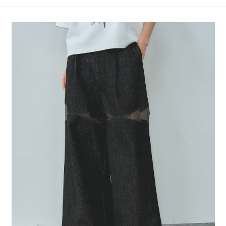
4.訂單成立30分鐘內，如未前往確認交易或遇審核未通過，訂單將自動取
１．簡單：不需註冊會員、不需綁卡、不需儲值。
全家 取貨付款
消。如遇「轉專審核」未通過狀況，表示未達大哥付你分期系統評分，恕無
２．便利：只要手機號碼，簡訊認證，即可結帳。
法說明評估內容。
每筆NT$80，滿NT$1,500(含以上)免運費
３．安心：先確認商品／服務後，再付款。
【繳款方式說明】
1.分期款項不併入電信帳單，「大哥付你分期」於每月結算日後寄送繳費提
付款後 全家取貨
【「AFTEE先享後付」結帳流程】
醒簡訊。
１．於結帳方式選擇「AFTEE先享後付」後，將跳轉至「AFTEE先享後付」
每筆NT$80，滿NT$1,500(含以上)免運費
2.透過簡訊連結打開帳單後，可選擇「超商條碼／台灣大直營門市／銀行轉
結帳頁面，進行簡訊認證並確認金額後，即可完成結帳。
帳／街口支付／iPASS MONEY」等通路繳費。
２．訂單成立數日內，您將收到繳費通知簡訊。
7-11 取貨付款
３．收到繳費通知簡訊後14天內，點擊此簡訊中的連結，可透過四大超商／
【注意事項】
每筆NT$80，滿NT$1,500(含以上)免運費
ATM／網路銀行／等多元方式進行付款，方視為交易完成。
1.本服務係由「台灣大哥大股份有限公司」（以下簡稱本公司）所提供，讓
※ 請注意：結帳手續完成當下不需立刻繳費，但若您需要取消訂單，請聯絡
用戶於交易時，得透過本服務購買商品或服務，並由商店將買賣／分期付款
付款後 7-11取貨
購買商品的店家。未經商家同意取消之訂單仍視為有效，需透過AFTEE先享
買賣價金債權讓與本公司後，依約使用本公司帳單繳交帳款。
後付繳納相關費用。
每筆NT$80，滿NT$1,500(含以上)免運費
2.基於同意付款使用「大哥付你分期」之契約關係目的，商店將以您的個人
※ 交易是否成功請以「AFTEE先享後付 」之結帳頁面顯示為準，若有關於
資料（包含姓名、電話或地址）提供予台灣大哥大進項蒐集、處理及利用，
是否繳費成功／繳費後需取消欲退款等相關疑問，請聯繫「AFTEE先享後付
宅配
由本公司與您本人進行分期帳單所需資料之確認、核對及更正。
客戶支援中心」
https://netprotections.freshdesk.com/support/home
3.完整用戶服務條款，請詳閱以下連結：
https://oppay.tw/userRule
每筆NT$80，滿NT$1,500(含以上)免運費
【注意事項】
１．透過由恩沛科技股份有限公司提供之「AFTEE先享後付」服務完成之交
易，需依本服務之必要範圍內提供個人資料，並將交易相關給付款項請求債
權轉讓予恩沛科技股份有限公司。
２．關於個人資料處理事宜，請瀏覽以下網址：
https://aftee.tw/terms/#terms3
３．未成年的使用者請事先徵得法定代理人或監護人之同意方可使用
「AFTEE先享後付」，若未經同意申辦者引起之損失，本公司不負相關責
任。