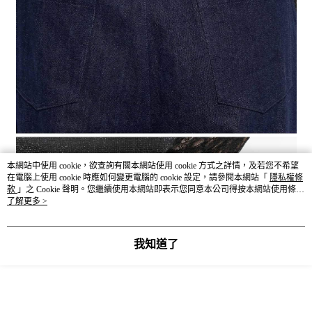
本網站中使用 cookie，欲查詢有關本網站使用 cookie 方式之詳情，及若您不希望
在電腦上使用 cookie 時應如何變更電腦的 cookie 設定，請參閱本網站「
隱私權條
款
」之 Cookie 聲明。您繼續使用本網站即表示您同意本公司得按本網站使用條款
之 Cookie 聲明使用 cookie。
了解更多 >
我知道了