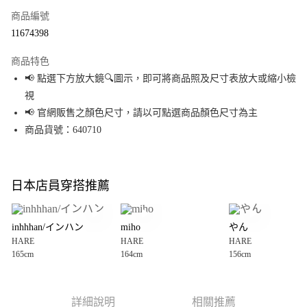
商品編號
超商取貨付款
11674398
LINE Pay
商品特色
Apple Pay
📢 點選下方放大鏡🔍圖示，即可將商品照及尺寸表放大或縮小檢
視
街口支付
📢 官網販售之顏色尺寸，請以可點選商品顏色尺寸為主
悠遊付
商品貨號：640710
Google Pay
全盈+PAY
日本店員穿搭推薦
大哥付你分期
相關說明
inhhhan/インハン
miho
やん
【大哥付你分期使用說明】
HARE
HARE
HARE
AFTEE先享後付
1.本服務由台灣大哥大提供，台灣大哥大用戶可立即使用無須另外申請。
165cm
164cm
156cm
2.付款方式選擇「大哥付你分期」，訂單成立後會自動跳轉到大哥付的交易
相關說明
流程，驗證手機門號後，選擇欲分期的期數、繳款截止日，確認付款後即完
【關於「AFTEE先享後付」】
成交易。
AFTEE先享後付是「在收到商品之後才付款」的支付方式。 讓您購物簡單便
運送方式
3.實際核准額度、可分期數及費用金額請依後續交易確認頁面所載為準。
利好安心！
詳細說明
相關推薦