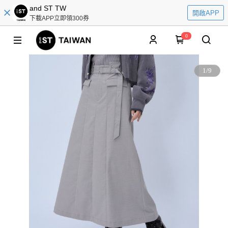
and ST TW
開啟APP
下載APP立即領300券
0
1
/
9