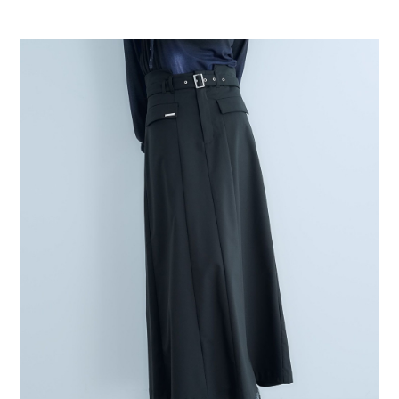
4.訂單成立30分鐘內，如未前往確認交易或遇審核未通過，訂單將自動取
１．簡單：不需註冊會員、不需綁卡、不需儲值。
全家 取貨付款
消。如遇「轉專審核」未通過狀況，表示未達大哥付你分期系統評分，恕無
２．便利：只要手機號碼，簡訊認證，即可結帳。
法說明評估內容。
每筆NT$80，滿NT$1,500(含以上)免運費
３．安心：先確認商品／服務後，再付款。
【繳款方式說明】
1.分期款項不併入電信帳單，「大哥付你分期」於每月結算日後寄送繳費提
付款後 全家取貨
【「AFTEE先享後付」結帳流程】
醒簡訊。
１．於結帳方式選擇「AFTEE先享後付」後，將跳轉至「AFTEE先享後付」
每筆NT$80，滿NT$1,500(含以上)免運費
2.透過簡訊連結打開帳單後，可選擇「超商條碼／台灣大直營門市／銀行轉
結帳頁面，進行簡訊認證並確認金額後，即可完成結帳。
帳／街口支付／iPASS MONEY」等通路繳費。
２．訂單成立數日內，您將收到繳費通知簡訊。
7-11 取貨付款
３．收到繳費通知簡訊後14天內，點擊此簡訊中的連結，可透過四大超商／
【注意事項】
每筆NT$80，滿NT$1,500(含以上)免運費
ATM／網路銀行／等多元方式進行付款，方視為交易完成。
1.本服務係由「台灣大哥大股份有限公司」（以下簡稱本公司）所提供，讓
※ 請注意：結帳手續完成當下不需立刻繳費，但若您需要取消訂單，請聯絡
用戶於交易時，得透過本服務購買商品或服務，並由商店將買賣／分期付款
付款後 7-11取貨
購買商品的店家。未經商家同意取消之訂單仍視為有效，需透過AFTEE先享
買賣價金債權讓與本公司後，依約使用本公司帳單繳交帳款。
後付繳納相關費用。
每筆NT$80，滿NT$1,500(含以上)免運費
2.基於同意付款使用「大哥付你分期」之契約關係目的，商店將以您的個人
※ 交易是否成功請以「AFTEE先享後付 」之結帳頁面顯示為準，若有關於
資料（包含姓名、電話或地址）提供予台灣大哥大進項蒐集、處理及利用，
是否繳費成功／繳費後需取消欲退款等相關疑問，請聯繫「AFTEE先享後付
宅配
由本公司與您本人進行分期帳單所需資料之確認、核對及更正。
客戶支援中心」
https://netprotections.freshdesk.com/support/home
3.完整用戶服務條款，請詳閱以下連結：
https://oppay.tw/userRule
每筆NT$80，滿NT$1,500(含以上)免運費
【注意事項】
１．透過由恩沛科技股份有限公司提供之「AFTEE先享後付」服務完成之交
易，需依本服務之必要範圍內提供個人資料，並將交易相關給付款項請求債
權轉讓予恩沛科技股份有限公司。
２．關於個人資料處理事宜，請瀏覽以下網址：
https://aftee.tw/terms/#terms3
３．未成年的使用者請事先徵得法定代理人或監護人之同意方可使用
「AFTEE先享後付」，若未經同意申辦者引起之損失，本公司不負相關責
任。