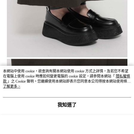
本網站中使用 cookie，欲查詢有關本網站使用 cookie 方式之詳情，及若您不希望
在電腦上使用 cookie 時應如何變更電腦的 cookie 設定，請參閱本網站「
隱私權條
款
」之 Cookie 聲明。您繼續使用本網站即表示您同意本公司得按本網站使用條款
之 Cookie 聲明使用 cookie。
了解更多 >
我知道了