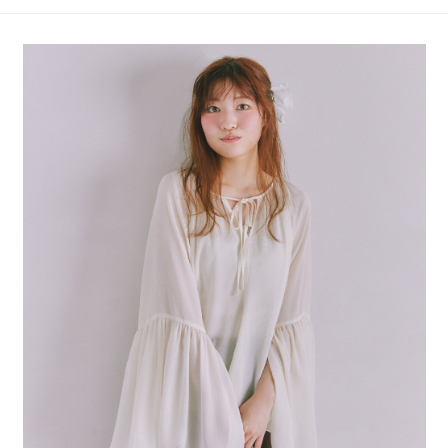
4.訂單成立30分鐘內，如未前往確認交易或遇審核未通過，訂單將自動取
１．簡單：不需註冊會員、不需綁卡、不需儲值。
全家 取貨付款
消。如遇「轉專審核」未通過狀況，表示未達大哥付你分期系統評分，恕無
２．便利：只要手機號碼，簡訊認證，即可結帳。
法說明評估內容。
每筆NT$80，滿NT$888(含以上)免運費
３．安心：先確認商品／服務後，再付款。
【繳款方式說明】
1.分期款項不併入電信帳單，「大哥付你分期」於每月結算日後寄送繳費提
付款後 全家取貨
【「AFTEE先享後付」結帳流程】
醒簡訊。
１．於結帳方式選擇「AFTEE先享後付」後，將跳轉至「AFTEE先享後付」
每筆NT$80，滿NT$888(含以上)免運費
2.透過簡訊連結打開帳單後，可選擇「超商條碼／台灣大直營門市／銀行轉
結帳頁面，進行簡訊認證並確認金額後，即可完成結帳。
帳／街口支付／iPASS MONEY」等通路繳費。
２．訂單成立數日內，您將收到繳費通知簡訊。
7-11 取貨付款
３．收到繳費通知簡訊後14天內，點擊此簡訊中的連結，可透過四大超商／
【注意事項】
每筆NT$80，滿NT$1,500(含以上)免運費
ATM／網路銀行／等多元方式進行付款，方視為交易完成。
1.本服務係由「台灣大哥大股份有限公司」（以下簡稱本公司）所提供，讓
※ 請注意：結帳手續完成當下不需立刻繳費，但若您需要取消訂單，請聯絡
用戶於交易時，得透過本服務購買商品或服務，並由商店將買賣／分期付款
付款後 7-11取貨
購買商品的店家。未經商家同意取消之訂單仍視為有效，需透過AFTEE先享
買賣價金債權讓與本公司後，依約使用本公司帳單繳交帳款。
後付繳納相關費用。
每筆NT$80，滿NT$1,500(含以上)免運費
2.基於同意付款使用「大哥付你分期」之契約關係目的，商店將以您的個人
※ 交易是否成功請以「AFTEE先享後付 」之結帳頁面顯示為準，若有關於
資料（包含姓名、電話或地址）提供予台灣大哥大進項蒐集、處理及利用，
是否繳費成功／繳費後需取消欲退款等相關疑問，請聯繫「AFTEE先享後付
宅配
由本公司與您本人進行分期帳單所需資料之確認、核對及更正。
客戶支援中心」
https://netprotections.freshdesk.com/support/home
3.完整用戶服務條款，請詳閱以下連結：
https://oppay.tw/userRule
每筆NT$80，滿NT$1,500(含以上)免運費
【注意事項】
１．透過由恩沛科技股份有限公司提供之「AFTEE先享後付」服務完成之交
易，需依本服務之必要範圍內提供個人資料，並將交易相關給付款項請求債
權轉讓予恩沛科技股份有限公司。
２．關於個人資料處理事宜，請瀏覽以下網址：
https://aftee.tw/terms/#terms3
３．未成年的使用者請事先徵得法定代理人或監護人之同意方可使用
「AFTEE先享後付」，若未經同意申辦者引起之損失，本公司不負相關責
任。