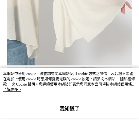
本網站中使用 cookie，欲查詢有關本網站使用 cookie 方式之詳情，及若您不希望
在電腦上使用 cookie 時應如何變更電腦的 cookie 設定，請參閱本網站「
隱私權條
款
」之 Cookie 聲明。您繼續使用本網站即表示您同意本公司得按本網站使用條款
之 Cookie 聲明使用 cookie。
了解更多 >
我知道了