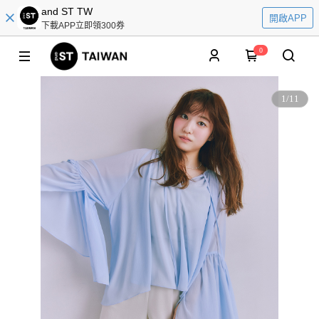
and ST TW
開啟APP
下載APP立即領300券
0
1
/
11