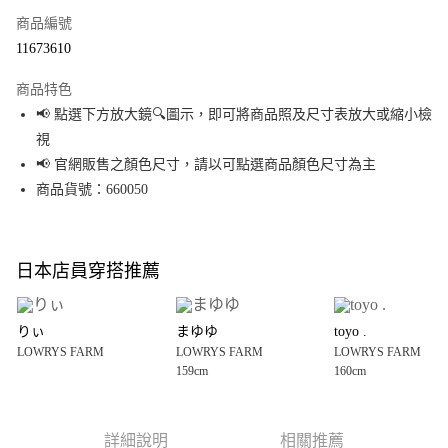
商品編號
超商取貨付款
11673610
LINE Pay
商品特色
Apple Pay
📢 點選下方放大鏡🔍圖示，即可將商品照及尺寸表放大或縮小檢
視
街口支付
📢 官網販售之顏色尺寸，請以可點選商品顏色尺寸為主
悠遊付
商品貨號：660050
Google Pay
全盈+PAY
日本店員穿搭推薦
大哥付你分期
相關說明
りぃ
まゆゆ
toyo .
【大哥付你分期使用說明】
LOWRYS FARM
LOWRYS FARM
LOWRYS FARM
AFTEE先享後付
1.本服務由台灣大哥大提供，台灣大哥大用戶可立即使用無須另外申請。
159cm
160cm
2.付款方式選擇「大哥付你分期」，訂單成立後會自動跳轉到大哥付的交易
相關說明
流程，驗證手機門號後，選擇欲分期的期數、繳款截止日，確認付款後即完
【關於「AFTEE先享後付」】
成交易。
AFTEE先享後付是「在收到商品之後才付款」的支付方式。 讓您購物簡單便
運送方式
3.實際核准額度、可分期數及費用金額請依後續交易確認頁面所載為準。
利好安心！
詳細說明
相關推薦