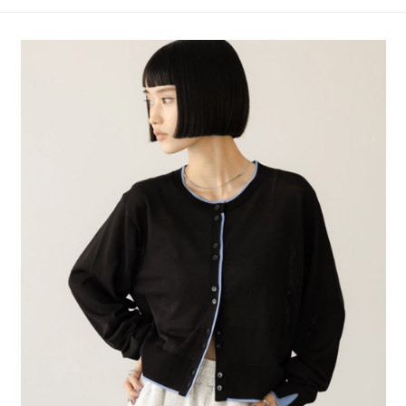
4.訂單成立30分鐘內，如未前往確認交易或遇審核未通過，訂單將自動取
１．簡單：不需註冊會員、不需綁卡、不需儲值。
全家 取貨付款
消。如遇「轉專審核」未通過狀況，表示未達大哥付你分期系統評分，恕無
２．便利：只要手機號碼，簡訊認證，即可結帳。
法說明評估內容。
每筆NT$80，滿NT$888(含以上)免運費
３．安心：先確認商品／服務後，再付款。
【繳款方式說明】
1.分期款項不併入電信帳單，「大哥付你分期」於每月結算日後寄送繳費提
付款後 全家取貨
【「AFTEE先享後付」結帳流程】
醒簡訊。
１．於結帳方式選擇「AFTEE先享後付」後，將跳轉至「AFTEE先享後付」
每筆NT$80，滿NT$888(含以上)免運費
2.透過簡訊連結打開帳單後，可選擇「超商條碼／台灣大直營門市／銀行轉
結帳頁面，進行簡訊認證並確認金額後，即可完成結帳。
帳／街口支付／iPASS MONEY」等通路繳費。
２．訂單成立數日內，您將收到繳費通知簡訊。
7-11 取貨付款
３．收到繳費通知簡訊後14天內，點擊此簡訊中的連結，可透過四大超商／
【注意事項】
每筆NT$80，滿NT$1,500(含以上)免運費
ATM／網路銀行／等多元方式進行付款，方視為交易完成。
1.本服務係由「台灣大哥大股份有限公司」（以下簡稱本公司）所提供，讓
※ 請注意：結帳手續完成當下不需立刻繳費，但若您需要取消訂單，請聯絡
用戶於交易時，得透過本服務購買商品或服務，並由商店將買賣／分期付款
付款後 7-11取貨
購買商品的店家。未經商家同意取消之訂單仍視為有效，需透過AFTEE先享
買賣價金債權讓與本公司後，依約使用本公司帳單繳交帳款。
後付繳納相關費用。
每筆NT$80，滿NT$1,500(含以上)免運費
2.基於同意付款使用「大哥付你分期」之契約關係目的，商店將以您的個人
※ 交易是否成功請以「AFTEE先享後付 」之結帳頁面顯示為準，若有關於
資料（包含姓名、電話或地址）提供予台灣大哥大進項蒐集、處理及利用，
是否繳費成功／繳費後需取消欲退款等相關疑問，請聯繫「AFTEE先享後付
宅配
由本公司與您本人進行分期帳單所需資料之確認、核對及更正。
客戶支援中心」
https://netprotections.freshdesk.com/support/home
3.完整用戶服務條款，請詳閱以下連結：
https://oppay.tw/userRule
每筆NT$80，滿NT$1,500(含以上)免運費
【注意事項】
１．透過由恩沛科技股份有限公司提供之「AFTEE先享後付」服務完成之交
易，需依本服務之必要範圍內提供個人資料，並將交易相關給付款項請求債
權轉讓予恩沛科技股份有限公司。
２．關於個人資料處理事宜，請瀏覽以下網址：
https://aftee.tw/terms/#terms3
３．未成年的使用者請事先徵得法定代理人或監護人之同意方可使用
「AFTEE先享後付」，若未經同意申辦者引起之損失，本公司不負相關責
任。