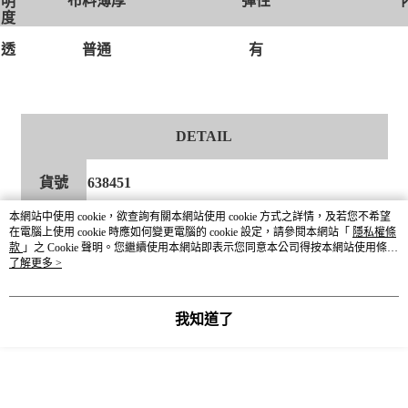
布料薄厚
彈性
明
度
有
透
普通
DETAIL
貨號
638451
本網站中使用 cookie，欲查詢有關本網站使用 cookie 方式之詳情，及若您不希望
尺寸
Free Size 單一尺寸
在電腦上使用 cookie 時應如何變更電腦的 cookie 設定，請參閱本網站「
隱私權條
款
」之 Cookie 聲明。您繼續使用本網站即表示您同意本公司得按本網站使用條款
之 Cookie 聲明使用 cookie。
了解更多 >
顏色
09黑 / 22粉紅 / 51米杏
我知道了
材質成分
棉50% 聚酯纖維50%
● 深色衣物洗滌時可能釋出多餘染料，建議單
獨洗滌，避免染色移轉。
● 遇汗水、雨水、摩擦或不同洗滌方式時，可
能出現掉色情況，屬正常現象。
注意事項