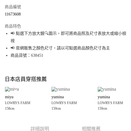
商品編號
超商取貨付款
11673608
LINE Pay
商品特色
Apple Pay
📢 點選下方放大鏡🔍圖示，即可將商品照及尺寸表放大或縮小檢
視
街口支付
📢 官網販售之顏色尺寸，請以可點選商品顏色尺寸為主
悠遊付
商品貨號：638451
Google Pay
全盈+PAY
日本店員穿搭推薦
大哥付你分期
相關說明
miyu
yumina
yumina
【大哥付你分期使用說明】
LOWRYS FARM
LOWRYS FARM
LOWRYS FARM
AFTEE先享後付
1.本服務由台灣大哥大提供，台灣大哥大用戶可立即使用無須另外申請。
158cm
159cm
159cm
2.付款方式選擇「大哥付你分期」，訂單成立後會自動跳轉到大哥付的交易
相關說明
流程，驗證手機門號後，選擇欲分期的期數、繳款截止日，確認付款後即完
【關於「AFTEE先享後付」】
成交易。
AFTEE先享後付是「在收到商品之後才付款」的支付方式。 讓您購物簡單便
運送方式
3.實際核准額度、可分期數及費用金額請依後續交易確認頁面所載為準。
利好安心！
詳細說明
相關推薦