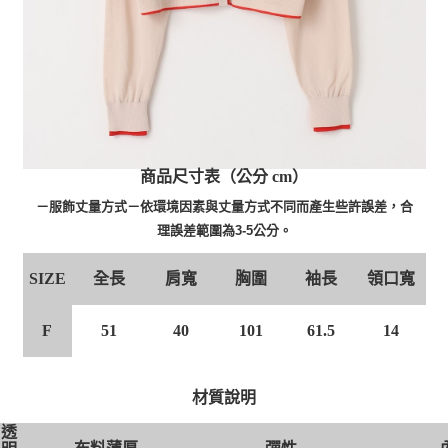
商品尺寸表（公分 cm）
－服飾丈量方式－依環境因素與丈量方式不同而產生些許誤差，合
理誤差範圍為3-5公分。
全長
肩寬
胸圍
袖長
領口寬
SIZE
F
51
40
101
61.5
14
材質說明
透