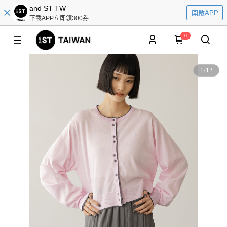
and ST TW
開啟APP
下載APP立即領300券
0
1
/
12