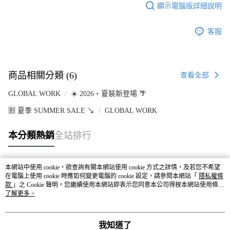
顯示電腦版詳細說明
客服
商品相關分類 (6)
查看全部
GLOBAL WORK
☀️ 2026・夏裝新登場 🌴
🈹 夏季 SUMMER SALE ↘️
GLOBAL WORK
本分類熱銷
全站排行
本網站中使用 cookie，欲查詢有關本網站使用 cookie 方式之詳情，及若您不希望
熱門標籤
在電腦上使用 cookie 時應如何變更電腦的 cookie 設定，請參閱本網站「
隱私權條
款
」之 Cookie 聲明。您繼續使用本網站即表示您同意本公司得按本網站使用條款
之 Cookie 聲明使用 cookie。
了解更多 >
我知道了