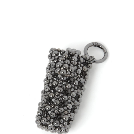
4.訂單成立30分鐘內，如未前往確認交易或遇審核未通過，訂單將自動取
１．簡單：不需註冊會員、不需綁卡、不需儲值。
全家 取貨付款
消。如遇「轉專審核」未通過狀況，表示未達大哥付你分期系統評分，恕無
２．便利：只要手機號碼，簡訊認證，即可結帳。
法說明評估內容。
每筆NT$80，滿NT$888(含以上)免運費
３．安心：先確認商品／服務後，再付款。
【繳款方式說明】
1.分期款項不併入電信帳單，「大哥付你分期」於每月結算日後寄送繳費提
付款後 全家取貨
【「AFTEE先享後付」結帳流程】
醒簡訊。
１．於結帳方式選擇「AFTEE先享後付」後，將跳轉至「AFTEE先享後付」
每筆NT$80，滿NT$888(含以上)免運費
2.透過簡訊連結打開帳單後，可選擇「超商條碼／台灣大直營門市／銀行轉
結帳頁面，進行簡訊認證並確認金額後，即可完成結帳。
帳／街口支付／iPASS MONEY」等通路繳費。
２．訂單成立數日內，您將收到繳費通知簡訊。
7-11 取貨付款
３．收到繳費通知簡訊後14天內，點擊此簡訊中的連結，可透過四大超商／
【注意事項】
每筆NT$80，滿NT$1,500(含以上)免運費
ATM／網路銀行／等多元方式進行付款，方視為交易完成。
1.本服務係由「台灣大哥大股份有限公司」（以下簡稱本公司）所提供，讓
※ 請注意：結帳手續完成當下不需立刻繳費，但若您需要取消訂單，請聯絡
用戶於交易時，得透過本服務購買商品或服務，並由商店將買賣／分期付款
付款後 7-11取貨
購買商品的店家。未經商家同意取消之訂單仍視為有效，需透過AFTEE先享
買賣價金債權讓與本公司後，依約使用本公司帳單繳交帳款。
後付繳納相關費用。
每筆NT$80，滿NT$1,500(含以上)免運費
2.基於同意付款使用「大哥付你分期」之契約關係目的，商店將以您的個人
※ 交易是否成功請以「AFTEE先享後付 」之結帳頁面顯示為準，若有關於
資料（包含姓名、電話或地址）提供予台灣大哥大進項蒐集、處理及利用，
是否繳費成功／繳費後需取消欲退款等相關疑問，請聯繫「AFTEE先享後付
宅配
由本公司與您本人進行分期帳單所需資料之確認、核對及更正。
客戶支援中心」
https://netprotections.freshdesk.com/support/home
3.完整用戶服務條款，請詳閱以下連結：
https://oppay.tw/userRule
每筆NT$80，滿NT$1,500(含以上)免運費
【注意事項】
１．透過由恩沛科技股份有限公司提供之「AFTEE先享後付」服務完成之交
易，需依本服務之必要範圍內提供個人資料，並將交易相關給付款項請求債
權轉讓予恩沛科技股份有限公司。
２．關於個人資料處理事宜，請瀏覽以下網址：
https://aftee.tw/terms/#terms3
３．未成年的使用者請事先徵得法定代理人或監護人之同意方可使用
「AFTEE先享後付」，若未經同意申辦者引起之損失，本公司不負相關責
任。