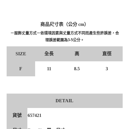
商品尺寸表（公分 cm）
－服飾丈量方式－依環境因素與丈量方式不同而產生些許誤差，合
理誤差範圍為3-5公分。
全長
高
直徑
SIZE
F
11
8.5
3
DETAIL
貨號
657421