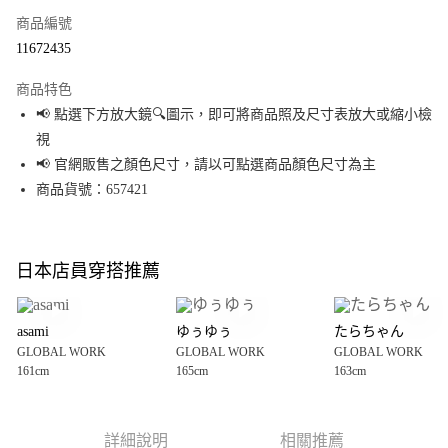
商品編號
超商取貨付款
11672435
LINE Pay
商品特色
Apple Pay
📢 點選下方放大鏡🔍圖示，即可將商品照及尺寸表放大或縮小檢
視
街口支付
📢 官網販售之顏色尺寸，請以可點選商品顏色尺寸為主
悠遊付
商品貨號：657421
Google Pay
全盈+PAY
日本店員穿搭推薦
大哥付你分期
相關說明
asami
ゆぅゆぅ
たらちゃん
【大哥付你分期使用說明】
GLOBAL WORK
GLOBAL WORK
GLOBAL WORK
AFTEE先享後付
1.本服務由台灣大哥大提供，台灣大哥大用戶可立即使用無須另外申請。
161cm
165cm
163cm
2.付款方式選擇「大哥付你分期」，訂單成立後會自動跳轉到大哥付的交易
相關說明
流程，驗證手機門號後，選擇欲分期的期數、繳款截止日，確認付款後即完
【關於「AFTEE先享後付」】
成交易。
AFTEE先享後付是「在收到商品之後才付款」的支付方式。 讓您購物簡單便
運送方式
3.實際核准額度、可分期數及費用金額請依後續交易確認頁面所載為準。
利好安心！
詳細說明
相關推薦