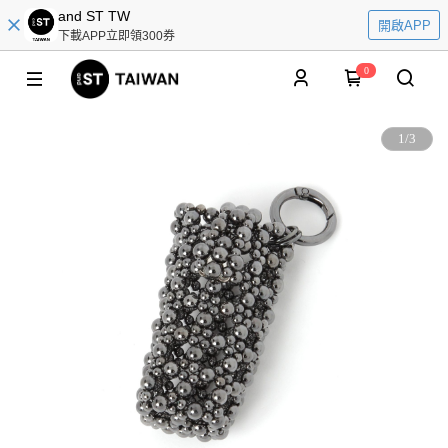
and ST TW
開啟APP
下載APP立即領300券
0
1
/
3