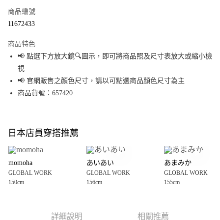
商品編號
超商取貨付款
11672433
LINE Pay
商品特色
Apple Pay
📢 點選下方放大鏡🔍圖示，即可將商品照及尺寸表放大或縮小檢
視
街口支付
📢 官網販售之顏色尺寸，請以可點選商品顏色尺寸為主
悠遊付
商品貨號：657420
Google Pay
全盈+PAY
日本店員穿搭推薦
大哥付你分期
相關說明
momoha
あいあい
あまみか
【大哥付你分期使用說明】
GLOBAL WORK
GLOBAL WORK
GLOBAL WORK
AFTEE先享後付
1.本服務由台灣大哥大提供，台灣大哥大用戶可立即使用無須另外申請。
150cm
156cm
155cm
2.付款方式選擇「大哥付你分期」，訂單成立後會自動跳轉到大哥付的交易
相關說明
流程，驗證手機門號後，選擇欲分期的期數、繳款截止日，確認付款後即完
【關於「AFTEE先享後付」】
成交易。
AFTEE先享後付是「在收到商品之後才付款」的支付方式。 讓您購物簡單便
運送方式
3.實際核准額度、可分期數及費用金額請依後續交易確認頁面所載為準。
利好安心！
詳細說明
相關推薦