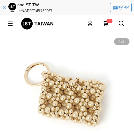
and ST TW
開啟APP
下載APP立即領300券
0
1
/
3