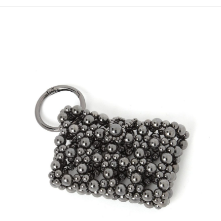
4.訂單成立30分鐘內，如未前往確認交易或遇審核未通過，訂單將自動取
１．簡單：不需註冊會員、不需綁卡、不需儲值。
全家 取貨付款
消。如遇「轉專審核」未通過狀況，表示未達大哥付你分期系統評分，恕無
２．便利：只要手機號碼，簡訊認證，即可結帳。
法說明評估內容。
每筆NT$80，滿NT$888(含以上)免運費
３．安心：先確認商品／服務後，再付款。
【繳款方式說明】
1.分期款項不併入電信帳單，「大哥付你分期」於每月結算日後寄送繳費提
付款後 全家取貨
【「AFTEE先享後付」結帳流程】
醒簡訊。
１．於結帳方式選擇「AFTEE先享後付」後，將跳轉至「AFTEE先享後付」
每筆NT$80，滿NT$888(含以上)免運費
2.透過簡訊連結打開帳單後，可選擇「超商條碼／台灣大直營門市／銀行轉
結帳頁面，進行簡訊認證並確認金額後，即可完成結帳。
帳／街口支付／iPASS MONEY」等通路繳費。
２．訂單成立數日內，您將收到繳費通知簡訊。
7-11 取貨付款
３．收到繳費通知簡訊後14天內，點擊此簡訊中的連結，可透過四大超商／
【注意事項】
每筆NT$80，滿NT$1,500(含以上)免運費
ATM／網路銀行／等多元方式進行付款，方視為交易完成。
1.本服務係由「台灣大哥大股份有限公司」（以下簡稱本公司）所提供，讓
※ 請注意：結帳手續完成當下不需立刻繳費，但若您需要取消訂單，請聯絡
用戶於交易時，得透過本服務購買商品或服務，並由商店將買賣／分期付款
付款後 7-11取貨
購買商品的店家。未經商家同意取消之訂單仍視為有效，需透過AFTEE先享
買賣價金債權讓與本公司後，依約使用本公司帳單繳交帳款。
後付繳納相關費用。
每筆NT$80，滿NT$1,500(含以上)免運費
2.基於同意付款使用「大哥付你分期」之契約關係目的，商店將以您的個人
※ 交易是否成功請以「AFTEE先享後付 」之結帳頁面顯示為準，若有關於
資料（包含姓名、電話或地址）提供予台灣大哥大進項蒐集、處理及利用，
是否繳費成功／繳費後需取消欲退款等相關疑問，請聯繫「AFTEE先享後付
宅配
由本公司與您本人進行分期帳單所需資料之確認、核對及更正。
客戶支援中心」
https://netprotections.freshdesk.com/support/home
3.完整用戶服務條款，請詳閱以下連結：
https://oppay.tw/userRule
每筆NT$80，滿NT$1,500(含以上)免運費
【注意事項】
１．透過由恩沛科技股份有限公司提供之「AFTEE先享後付」服務完成之交
易，需依本服務之必要範圍內提供個人資料，並將交易相關給付款項請求債
權轉讓予恩沛科技股份有限公司。
２．關於個人資料處理事宜，請瀏覽以下網址：
https://aftee.tw/terms/#terms3
３．未成年的使用者請事先徵得法定代理人或監護人之同意方可使用
「AFTEE先享後付」，若未經同意申辦者引起之損失，本公司不負相關責
任。