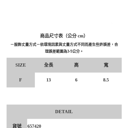
商品尺寸表（公分 cm）
－服飾丈量方式－依環境因素與丈量方式不同而產生些許誤差，合
理誤差範圍為3-5公分。
全長
高
寬
SIZE
F
13
6
8.5
DETAIL
貨號
657420