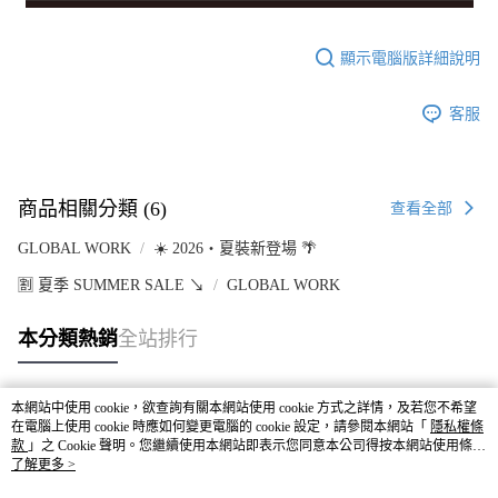
顯示電腦版詳細說明
客服
商品相關分類 (6)
查看全部
GLOBAL WORK
☀️ 2026・夏裝新登場 🌴
🈹 夏季 SUMMER SALE ↘️
GLOBAL WORK
本分類熱銷
全站排行
本網站中使用 cookie，欲查詢有關本網站使用 cookie 方式之詳情，及若您不希望
熱門標籤
在電腦上使用 cookie 時應如何變更電腦的 cookie 設定，請參閱本網站「
隱私權條
款
」之 Cookie 聲明。您繼續使用本網站即表示您同意本公司得按本網站使用條款
之 Cookie 聲明使用 cookie。
了解更多 >