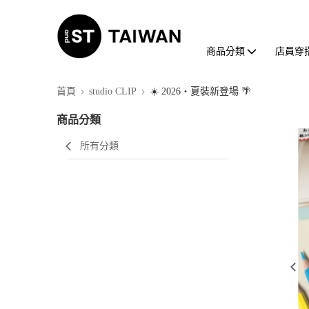
商品分類
店員穿
首頁
studio CLIP
☀️ 2026・夏裝新登場 🌴
商品分類
所有分類