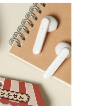
網路銀行／等多元方式進行付款，方視為交易完成。
係由「台灣大哥大股份有限公司」（以下簡稱本公司）所提供，讓
：結帳手續完成當下不需立刻繳費，但若您需要取消訂單，請聯
0，滿NT$1,500(含以上)免運費
易時，得透過本服務購買商品或服務，並由商店將買賣／分期付
的店家。未經商家同意取消之訂單仍視為有效，需透過AFTEE
金債權讓與本公司後，依約使用本公司帳單繳交帳款。
繳納相關費用。
11取貨
意付款使用「大哥付你分期」之契約關係目的，商店將以您的個人
否成功請以「AFTEE先享後付 」之結帳頁面顯示為準，若有關於
0，滿NT$1,500(含以上)免運費
含姓名、電話或地址）提供予台灣大哥大進項蒐集、處理及利
功／繳費後需取消欲退款等相關疑問，請聯繫「AFTEE先享後
公司與您本人進行分期帳單所需資料之確認、核對及更正。
援中心」
https://netprotections.freshdesk.com/support/home
戶服務條款，請詳閱以下連結：
https://oppay.tw/userRule
項】
0，滿NT$1,500(含以上)免運費
恩沛科技股份有限公司提供之「AFTEE先享後付」服務完成之
依本服務之必要範圍內提供個人資料，並將交易相關給付款項請
讓予恩沛科技股份有限公司。
個人資料處理事宜，請瀏覽以下網址：
https://aftee.tw/terms/#terms3
年的使用者請事先徵得法定代理人或監護人之同意方可使用
E先享後付」，若未經同意申辦者引起之損失，本公司不負相關責
AFTEE先享後付」時，將依據個別帳號之用戶狀況，依本公司
核予不同之上限額度；若仍有額度不足之情形，本公司將視審查
用戶進行身份認證。
一人註冊多個帳號或使用他人資訊註冊。若發現惡意使用之情
科技股份有限公司將有權停止該用戶之使用額度並採取法律行