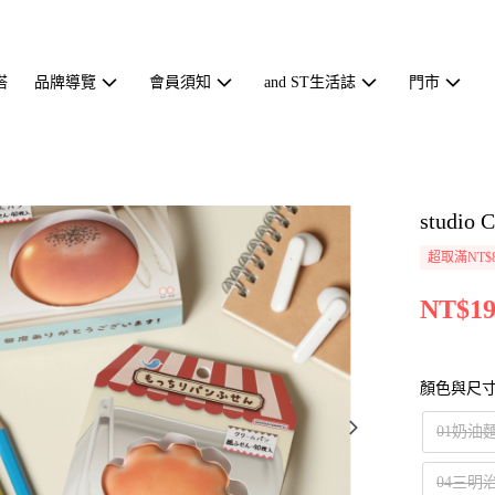
搭
品牌導覽
會員須知
and ST生活誌
門市
studi
超取滿NT$
NT$19
顏色與尺
01奶油
04三明