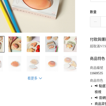
數量
付款與運
超取滿NT$
商品特色
付款方式
信用卡一
商品編號
11669535
超商取貨
看更多
商品特色
LINE Pay
📢 
檢視
Apple Pay
📢 
街口支付
商品貨號