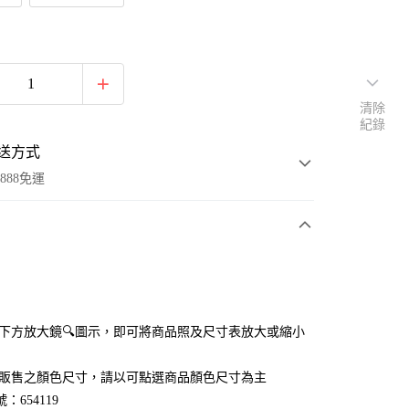
清除
紀錄
送方式
888免運
次付款
付款
點選下方放大鏡🔍圖示，即可將商品照及尺寸表放大或縮小
官網販售之顏色尺寸，請以可點選商品顏色尺寸為主
：654119