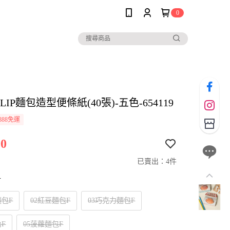
0
o CLIP麵包造型便條紙(40張)-五色-654119
888免運
0
已賣出：4件
寸
麵包F
02紅豆麵包F
03巧克力麵包F
治F
05菠蘿麵包F