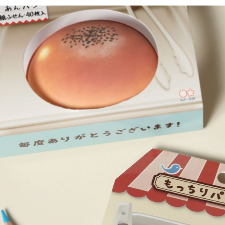
／ATM／
1.本服務
※ 請注意
每筆NT$8
用戶於交
絡購買商品
款買賣價
先享後付
付款後 7-
2.基於同
※ 交易是
每筆NT$8
資料（包
是否繳費成
用，由本
付客戶支
宅配
3.完整用
【注意事
每筆NT$8
１．透過由
交易，需
求債權轉
２．關於
３．未成
「AFTE
任。
４．使用「
即時審查
結果請求
５．嚴禁
形，恩沛
動。