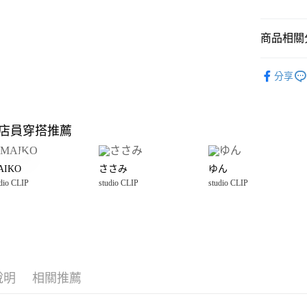
悠遊付
商品相關分
Google Pay
全盈+PAY
studio CLI
分享
☀️ 2026
大哥付你
相關說明
雜貨
文
【大哥付
店員穿搭推薦
AFTEE先
1.本服務
studio CLI
2.付款方
相關說明
流程，驗
【關於「A
AIKO
ささみ
ゆん
完成交易
AFTEE
3.實際核
dio CLIP
studio CLIP
studio CLIP
便利好安
運送方式
4.訂單成
１．簡單
消。如遇
２．便利
全家 取貨
無法說明
３．安心
【繳款方
每筆NT$8
1.分期款
【「AFT
醒簡訊。
付款後 全
１．於結帳
2.透過簡
付」結帳
說明
相關推薦
每筆NT$8
帳／街口支付
２．訂單
３．收到繳
7-11 取貨
【注意事