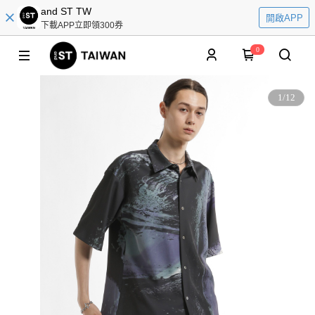
and ST TW
開啟APP
下載APP立即領300券
0
1
/
12