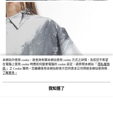
本網站中使用 cookie，欲查詢有關本網站使用 cookie 方式之詳情，及若您不希望
在電腦上使用 cookie 時應如何變更電腦的 cookie 設定，請參閱本網站「
隱私權條
款
」之 Cookie 聲明。您繼續使用本網站即表示您同意本公司得按本網站使用條款
之 Cookie 聲明使用 cookie。
了解更多 >
我知道了