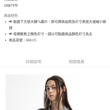
超商取貨付款
11667370
LINE Pay
商品特色
Apple Pay
📢 點選下方放大鏡🔍圖示，即可將商品照及尺寸表放大或縮小檢
視
街口支付
📢 官網販售之顏色尺寸，請以可點選商品顏色尺寸為主
悠遊付
商品貨號：666125
Google Pay
全盈+PAY
詳細說明
相關推薦
大哥付你分期
相關說明
【大哥付你分期使用說明】
AFTEE先享後付
1.本服務由台灣大哥大提供，台灣大哥大用戶可立即使用無須另外申請。
2.付款方式選擇「大哥付你分期」，訂單成立後會自動跳轉到大哥付的交易
相關說明
流程，驗證手機門號後，選擇欲分期的期數、繳款截止日，確認付款後即完
【關於「AFTEE先享後付」】
成交易。
AFTEE先享後付是「在收到商品之後才付款」的支付方式。 讓您購物簡單便
運送方式
3.實際核准額度、可分期數及費用金額請依後續交易確認頁面所載為準。
利好安心！
4.訂單成立30分鐘內，如未前往確認交易或遇審核未通過，訂單將自動取
１．簡單：不需註冊會員、不需綁卡、不需儲值。
全家 取貨付款
消。如遇「轉專審核」未通過狀況，表示未達大哥付你分期系統評分，恕無