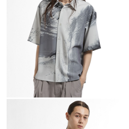
２．便利：只要手機號碼，簡訊認證，即可結帳。
法說明評估內容。
每筆NT$80，滿NT$888(含以上)免運費
３．安心：先確認商品／服務後，再付款。
【繳款方式說明】
1.分期款項不併入電信帳單，「大哥付你分期」於每月結算日後寄送繳費提
付款後 全家取貨
【「AFTEE先享後付」結帳流程】
醒簡訊。
１．於結帳方式選擇「AFTEE先享後付」後，將跳轉至「AFTEE先享後付」
每筆NT$80，滿NT$888(含以上)免運費
2.透過簡訊連結打開帳單後，可選擇「超商條碼／台灣大直營門市／銀行轉
結帳頁面，進行簡訊認證並確認金額後，即可完成結帳。
帳／街口支付／iPASS MONEY」等通路繳費。
２．訂單成立數日內，您將收到繳費通知簡訊。
7-11 取貨付款
３．收到繳費通知簡訊後14天內，點擊此簡訊中的連結，可透過四大超商／
【注意事項】
每筆NT$80，滿NT$1,500(含以上)免運費
ATM／網路銀行／等多元方式進行付款，方視為交易完成。
1.本服務係由「台灣大哥大股份有限公司」（以下簡稱本公司）所提供，讓
※ 請注意：結帳手續完成當下不需立刻繳費，但若您需要取消訂單，請聯絡
用戶於交易時，得透過本服務購買商品或服務，並由商店將買賣／分期付款
付款後 7-11取貨
購買商品的店家。未經商家同意取消之訂單仍視為有效，需透過AFTEE先享
買賣價金債權讓與本公司後，依約使用本公司帳單繳交帳款。
後付繳納相關費用。
每筆NT$80，滿NT$1,500(含以上)免運費
2.基於同意付款使用「大哥付你分期」之契約關係目的，商店將以您的個人
※ 交易是否成功請以「AFTEE先享後付 」之結帳頁面顯示為準，若有關於
資料（包含姓名、電話或地址）提供予台灣大哥大進項蒐集、處理及利用，
是否繳費成功／繳費後需取消欲退款等相關疑問，請聯繫「AFTEE先享後付
宅配
由本公司與您本人進行分期帳單所需資料之確認、核對及更正。
客戶支援中心」
https://netprotections.freshdesk.com/support/home
3.完整用戶服務條款，請詳閱以下連結：
https://oppay.tw/userRule
每筆NT$80，滿NT$1,500(含以上)免運費
【注意事項】
１．透過由恩沛科技股份有限公司提供之「AFTEE先享後付」服務完成之交
易，需依本服務之必要範圍內提供個人資料，並將交易相關給付款項請求債
權轉讓予恩沛科技股份有限公司。
２．關於個人資料處理事宜，請瀏覽以下網址：
https://aftee.tw/terms/#terms3
３．未成年的使用者請事先徵得法定代理人或監護人之同意方可使用
「AFTEE先享後付」，若未經同意申辦者引起之損失，本公司不負相關責
任。
４．使用「AFTEE先享後付」時，將依據個別帳號之用戶狀況，依本公司即