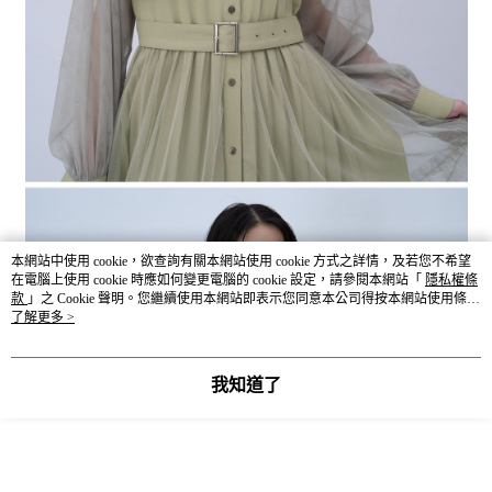
本網站中使用 cookie，欲查詢有關本網站使用 cookie 方式之詳情，及若您不希望
在電腦上使用 cookie 時應如何變更電腦的 cookie 設定，請參閱本網站「
隱私權條
款
」之 Cookie 聲明。您繼續使用本網站即表示您同意本公司得按本網站使用條款
之 Cookie 聲明使用 cookie。
了解更多 >
我知道了