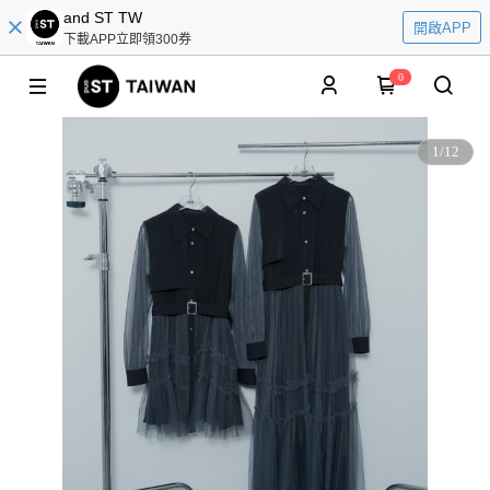
and ST TW
開啟APP
下載APP立即領300券
0
1
/
12