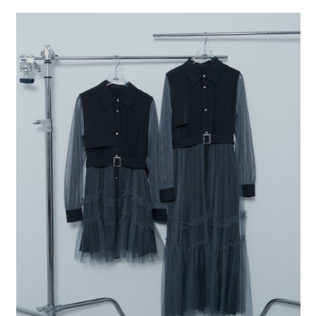
２．便利：只要手機號碼，簡訊認證，即可結帳。
法說明評估內容。
每筆NT$80，滿NT$888(含以上)免運費
３．安心：先確認商品／服務後，再付款。
【繳款方式說明】
1.分期款項不併入電信帳單，「大哥付你分期」於每月結算日後寄送繳費提
付款後 全家取貨
【「AFTEE先享後付」結帳流程】
醒簡訊。
１．於結帳方式選擇「AFTEE先享後付」後，將跳轉至「AFTEE先享後付」
每筆NT$80，滿NT$888(含以上)免運費
2.透過簡訊連結打開帳單後，可選擇「超商條碼／台灣大直營門市／銀行轉
結帳頁面，進行簡訊認證並確認金額後，即可完成結帳。
帳／街口支付／iPASS MONEY」等通路繳費。
２．訂單成立數日內，您將收到繳費通知簡訊。
7-11 取貨付款
３．收到繳費通知簡訊後14天內，點擊此簡訊中的連結，可透過四大超商／
【注意事項】
每筆NT$80，滿NT$1,500(含以上)免運費
ATM／網路銀行／等多元方式進行付款，方視為交易完成。
1.本服務係由「台灣大哥大股份有限公司」（以下簡稱本公司）所提供，讓
※ 請注意：結帳手續完成當下不需立刻繳費，但若您需要取消訂單，請聯絡
用戶於交易時，得透過本服務購買商品或服務，並由商店將買賣／分期付款
付款後 7-11取貨
購買商品的店家。未經商家同意取消之訂單仍視為有效，需透過AFTEE先享
買賣價金債權讓與本公司後，依約使用本公司帳單繳交帳款。
後付繳納相關費用。
每筆NT$80，滿NT$1,500(含以上)免運費
2.基於同意付款使用「大哥付你分期」之契約關係目的，商店將以您的個人
※ 交易是否成功請以「AFTEE先享後付 」之結帳頁面顯示為準，若有關於
資料（包含姓名、電話或地址）提供予台灣大哥大進項蒐集、處理及利用，
是否繳費成功／繳費後需取消欲退款等相關疑問，請聯繫「AFTEE先享後付
宅配
由本公司與您本人進行分期帳單所需資料之確認、核對及更正。
客戶支援中心」
https://netprotections.freshdesk.com/support/home
3.完整用戶服務條款，請詳閱以下連結：
https://oppay.tw/userRule
每筆NT$80，滿NT$1,500(含以上)免運費
【注意事項】
１．透過由恩沛科技股份有限公司提供之「AFTEE先享後付」服務完成之交
易，需依本服務之必要範圍內提供個人資料，並將交易相關給付款項請求債
權轉讓予恩沛科技股份有限公司。
２．關於個人資料處理事宜，請瀏覽以下網址：
https://aftee.tw/terms/#terms3
３．未成年的使用者請事先徵得法定代理人或監護人之同意方可使用
「AFTEE先享後付」，若未經同意申辦者引起之損失，本公司不負相關責
任。
４．使用「AFTEE先享後付」時，將依據個別帳號之用戶狀況，依本公司即