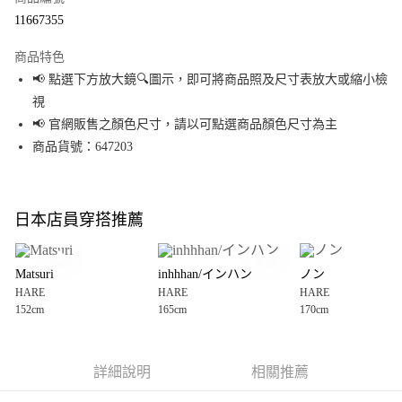
超商取貨付款
11667355
LINE Pay
商品特色
Apple Pay
📢 點選下方放大鏡🔍圖示，即可將商品照及尺寸表放大或縮小檢
視
街口支付
📢 官網販售之顏色尺寸，請以可點選商品顏色尺寸為主
悠遊付
商品貨號：647203
Google Pay
全盈+PAY
日本店員穿搭推薦
大哥付你分期
相關說明
Matsuri
inhhhan/インハン
ノン
【大哥付你分期使用說明】
HARE
HARE
HARE
AFTEE先享後付
1.本服務由台灣大哥大提供，台灣大哥大用戶可立即使用無須另外申請。
152cm
165cm
170cm
2.付款方式選擇「大哥付你分期」，訂單成立後會自動跳轉到大哥付的交易
相關說明
流程，驗證手機門號後，選擇欲分期的期數、繳款截止日，確認付款後即完
【關於「AFTEE先享後付」】
成交易。
AFTEE先享後付是「在收到商品之後才付款」的支付方式。 讓您購物簡單便
運送方式
3.實際核准額度、可分期數及費用金額請依後續交易確認頁面所載為準。
利好安心！
詳細說明
相關推薦
4.訂單成立30分鐘內，如未前往確認交易或遇審核未通過，訂單將自動取
１．簡單：不需註冊會員、不需綁卡、不需儲值。
全家 取貨付款
消。如遇「轉專審核」未通過狀況，表示未達大哥付你分期系統評分，恕無