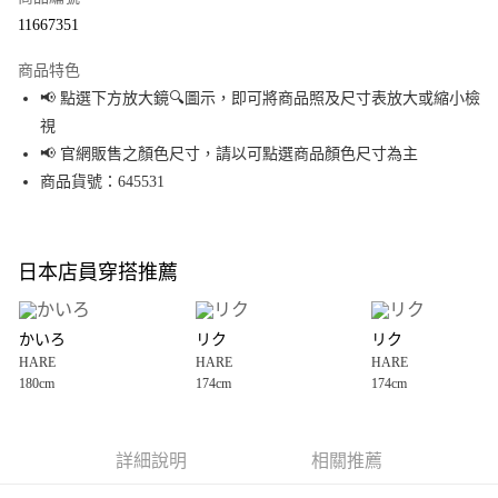
超商取貨付款
11667351
LINE Pay
商品特色
Apple Pay
📢 點選下方放大鏡🔍圖示，即可將商品照及尺寸表放大或縮小檢
視
街口支付
📢 官網販售之顏色尺寸，請以可點選商品顏色尺寸為主
悠遊付
商品貨號：645531
Google Pay
全盈+PAY
日本店員穿搭推薦
大哥付你分期
相關說明
かいろ
リク
リク
【大哥付你分期使用說明】
HARE
HARE
HARE
AFTEE先享後付
1.本服務由台灣大哥大提供，台灣大哥大用戶可立即使用無須另外申請。
180cm
174cm
174cm
2.付款方式選擇「大哥付你分期」，訂單成立後會自動跳轉到大哥付的交易
相關說明
流程，驗證手機門號後，選擇欲分期的期數、繳款截止日，確認付款後即完
【關於「AFTEE先享後付」】
成交易。
AFTEE先享後付是「在收到商品之後才付款」的支付方式。 讓您購物簡單便
運送方式
3.實際核准額度、可分期數及費用金額請依後續交易確認頁面所載為準。
利好安心！
詳細說明
相關推薦
4.訂單成立30分鐘內，如未前往確認交易或遇審核未通過，訂單將自動取
１．簡單：不需註冊會員、不需綁卡、不需儲值。
全家 取貨付款
消。如遇「轉專審核」未通過狀況，表示未達大哥付你分期系統評分，恕無