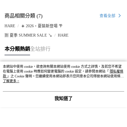
商品相關分類 (7)
查看全部
HARE
☀️ 2026・夏裝新登場 🌴
🈹 夏季 SUMMER SALE ↘️
HARE
本分類熱銷
全站排行
本網站中使用 cookie，欲查詢有關本網站使用 cookie 方式之詳情，及若您不希望
熱門標籤
在電腦上使用 cookie 時應如何變更電腦的 cookie 設定，請參閱本網站「
隱私權條
款
」之 Cookie 聲明。您繼續使用本網站即表示您同意本公司得按本網站使用條款
之 Cookie 聲明使用 cookie。
了解更多 >
我知道了