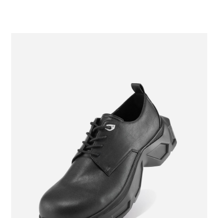
２．便利：只要手機號碼，簡訊認證，即可結帳。
法說明評估內容。
每筆NT$80，滿NT$1,500(含以上)免運費
３．安心：先確認商品／服務後，再付款。
【繳款方式說明】
1.分期款項不併入電信帳單，「大哥付你分期」於每月結算日後寄送繳費提
付款後 全家取貨
【「AFTEE先享後付」結帳流程】
醒簡訊。
１．於結帳方式選擇「AFTEE先享後付」後，將跳轉至「AFTEE先享後付」
每筆NT$80，滿NT$1,500(含以上)免運費
2.透過簡訊連結打開帳單後，可選擇「超商條碼／台灣大直營門市／銀行轉
結帳頁面，進行簡訊認證並確認金額後，即可完成結帳。
帳／街口支付／iPASS MONEY」等通路繳費。
２．訂單成立數日內，您將收到繳費通知簡訊。
7-11 取貨付款
３．收到繳費通知簡訊後14天內，點擊此簡訊中的連結，可透過四大超商／
【注意事項】
每筆NT$80，滿NT$1,500(含以上)免運費
ATM／網路銀行／等多元方式進行付款，方視為交易完成。
1.本服務係由「台灣大哥大股份有限公司」（以下簡稱本公司）所提供，讓
※ 請注意：結帳手續完成當下不需立刻繳費，但若您需要取消訂單，請聯絡
用戶於交易時，得透過本服務購買商品或服務，並由商店將買賣／分期付款
付款後 7-11取貨
購買商品的店家。未經商家同意取消之訂單仍視為有效，需透過AFTEE先享
買賣價金債權讓與本公司後，依約使用本公司帳單繳交帳款。
後付繳納相關費用。
每筆NT$80，滿NT$1,500(含以上)免運費
2.基於同意付款使用「大哥付你分期」之契約關係目的，商店將以您的個人
※ 交易是否成功請以「AFTEE先享後付 」之結帳頁面顯示為準，若有關於
資料（包含姓名、電話或地址）提供予台灣大哥大進項蒐集、處理及利用，
是否繳費成功／繳費後需取消欲退款等相關疑問，請聯繫「AFTEE先享後付
宅配
由本公司與您本人進行分期帳單所需資料之確認、核對及更正。
客戶支援中心」
https://netprotections.freshdesk.com/support/home
3.完整用戶服務條款，請詳閱以下連結：
https://oppay.tw/userRule
每筆NT$80，滿NT$1,500(含以上)免運費
【注意事項】
１．透過由恩沛科技股份有限公司提供之「AFTEE先享後付」服務完成之交
易，需依本服務之必要範圍內提供個人資料，並將交易相關給付款項請求債
權轉讓予恩沛科技股份有限公司。
２．關於個人資料處理事宜，請瀏覽以下網址：
https://aftee.tw/terms/#terms3
３．未成年的使用者請事先徵得法定代理人或監護人之同意方可使用
「AFTEE先享後付」，若未經同意申辦者引起之損失，本公司不負相關責
任。
４．使用「AFTEE先享後付」時，將依據個別帳號之用戶狀況，依本公司即