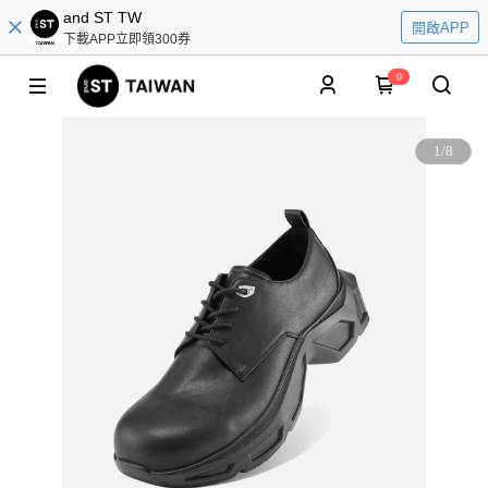
and ST TW
開啟APP
下載APP立即領300券
0
1
/
8