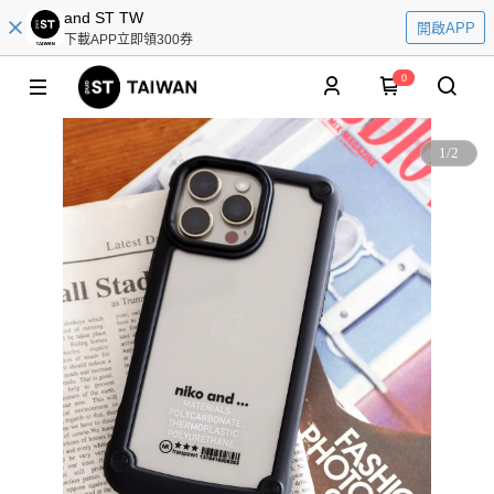
and ST TW
開啟APP
下載APP立即領300券
0
1
/
2