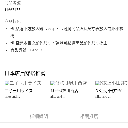
商品編號
超商取貨付款
11667175
LINE Pay
商品特色
Apple Pay
📢 點選下方放大鏡🔍圖示，即可將商品照及尺寸表放大或縮小檢
視
街口支付
📢 官網販售之顏色尺寸，請以可點選商品顏色尺寸為主
悠遊付
商品貨號：643852
Google Pay
全盈+PAY
日本店員穿搭推薦
大哥付你分期
相關說明
二子玉川ライズ
ｲｵﾝﾓｰﾙ旭川西店
NK上小田井ﾓｿﾞ
【大哥付你分期使用說明】
niko and ...
niko and ...
niko and ...
AFTEE先享後付
1.本服務由台灣大哥大提供，台灣大哥大用戶可立即使用無須另外申請。
2.付款方式選擇「大哥付你分期」，訂單成立後會自動跳轉到大哥付的交易
相關說明
流程，驗證手機門號後，選擇欲分期的期數、繳款截止日，確認付款後即完
【關於「AFTEE先享後付」】
成交易。
詳細說明
相關推薦
AFTEE先享後付是「在收到商品之後才付款」的支付方式。 讓您購物簡單便
運送方式
3.實際核准額度、可分期數及費用金額請依後續交易確認頁面所載為準。
利好安心！
4.訂單成立30分鐘內，如未前往確認交易或遇審核未通過，訂單將自動取
１．簡單：不需註冊會員、不需綁卡、不需儲值。