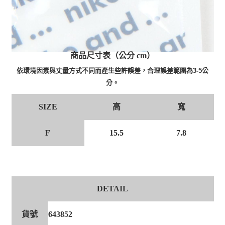
商品尺寸表（公分 cm）
依環境因素與丈量方式不同而產生些許誤差，合理誤差範圍為3-5公
分。
高
寬
SIZE
F
15.5
7.8
DETAIL
貨號
643852