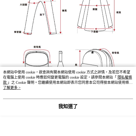
本網站中使用 cookie，欲查詢有關本網站使用 cookie 方式之詳情，及若您不希望
在電腦上使用 cookie 時應如何變更電腦的 cookie 設定，請參閱本網站「
隱私權條
款
」之 Cookie 聲明。您繼續使用本網站即表示您同意本公司得按本網站使用條款
之 Cookie 聲明使用 cookie。
了解更多 >
我知道了