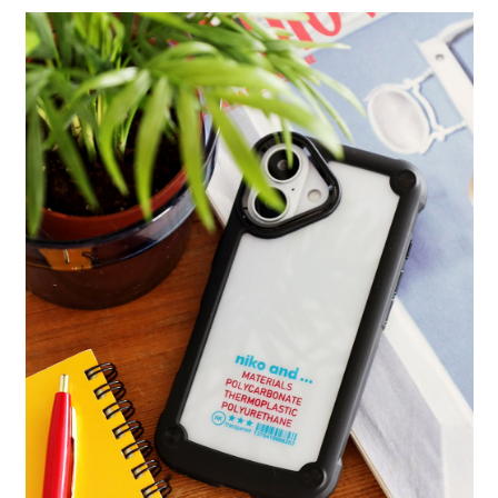
全家 取貨付款
消。如遇「轉專審核」未通過狀況，表示未達大哥付你分期系統評分，恕無
２．便利：只要手機號碼，簡訊認證，即可結帳。
法說明評估內容。
每筆NT$80，滿NT$888(含以上)免運費
３．安心：先確認商品／服務後，再付款。
【繳款方式說明】
1.分期款項不併入電信帳單，「大哥付你分期」於每月結算日後寄送繳費提
付款後 全家取貨
【「AFTEE先享後付」結帳流程】
醒簡訊。
１．於結帳方式選擇「AFTEE先享後付」後，將跳轉至「AFTEE先享後付」
每筆NT$80，滿NT$888(含以上)免運費
2.透過簡訊連結打開帳單後，可選擇「超商條碼／台灣大直營門市／銀行轉
結帳頁面，進行簡訊認證並確認金額後，即可完成結帳。
帳／街口支付／iPASS MONEY」等通路繳費。
２．訂單成立數日內，您將收到繳費通知簡訊。
7-11 取貨付款
３．收到繳費通知簡訊後14天內，點擊此簡訊中的連結，可透過四大超商／
【注意事項】
每筆NT$80，滿NT$1,500(含以上)免運費
ATM／網路銀行／等多元方式進行付款，方視為交易完成。
1.本服務係由「台灣大哥大股份有限公司」（以下簡稱本公司）所提供，讓
※ 請注意：結帳手續完成當下不需立刻繳費，但若您需要取消訂單，請聯絡
用戶於交易時，得透過本服務購買商品或服務，並由商店將買賣／分期付款
付款後 7-11取貨
購買商品的店家。未經商家同意取消之訂單仍視為有效，需透過AFTEE先享
買賣價金債權讓與本公司後，依約使用本公司帳單繳交帳款。
後付繳納相關費用。
每筆NT$80，滿NT$1,500(含以上)免運費
2.基於同意付款使用「大哥付你分期」之契約關係目的，商店將以您的個人
※ 交易是否成功請以「AFTEE先享後付 」之結帳頁面顯示為準，若有關於
資料（包含姓名、電話或地址）提供予台灣大哥大進項蒐集、處理及利用，
是否繳費成功／繳費後需取消欲退款等相關疑問，請聯繫「AFTEE先享後付
宅配
由本公司與您本人進行分期帳單所需資料之確認、核對及更正。
客戶支援中心」
https://netprotections.freshdesk.com/support/home
3.完整用戶服務條款，請詳閱以下連結：
https://oppay.tw/userRule
每筆NT$80，滿NT$1,500(含以上)免運費
【注意事項】
１．透過由恩沛科技股份有限公司提供之「AFTEE先享後付」服務完成之交
易，需依本服務之必要範圍內提供個人資料，並將交易相關給付款項請求債
權轉讓予恩沛科技股份有限公司。
２．關於個人資料處理事宜，請瀏覽以下網址：
https://aftee.tw/terms/#terms3
３．未成年的使用者請事先徵得法定代理人或監護人之同意方可使用
「AFTEE先享後付」，若未經同意申辦者引起之損失，本公司不負相關責
任。
４．使用「AFTEE先享後付」時，將依據個別帳號之用戶狀況，依本公司即