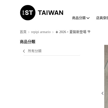
商品分類
店員穿
首頁
repipi armario
☀️ 2026・夏裝新登場 🌴
商品分類
所有分類