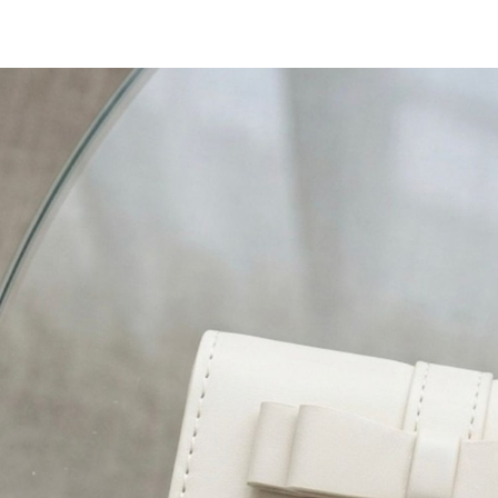
／ATM／
1.本服務
※ 請注意
每筆NT$8
用戶於交
絡購買商品
款買賣價
先享後付
付款後 7-
2.基於同
※ 交易是
每筆NT$8
資料（包
是否繳費成
用，由本
付客戶支
宅配
3.完整用
【注意事
每筆NT$8
１．透過由
交易，需
求債權轉
２．關於
３．未成
「AFTE
任。
４．使用「
即時審查
結果請求
５．嚴禁
形，恩沛
動。