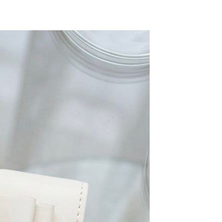
網路銀行／等多元方式進行付款，方視為交易完成。
係由「台灣大哥大股份有限公司」（以下簡稱本公司）所提供，讓
：結帳手續完成當下不需立刻繳費，但若您需要取消訂單，請聯
0，滿NT$1,500(含以上)免運費
易時，得透過本服務購買商品或服務，並由商店將買賣／分期付
的店家。未經商家同意取消之訂單仍視為有效，需透過AFTEE
金債權讓與本公司後，依約使用本公司帳單繳交帳款。
繳納相關費用。
11取貨
意付款使用「大哥付你分期」之契約關係目的，商店將以您的個人
否成功請以「AFTEE先享後付 」之結帳頁面顯示為準，若有關於
0，滿NT$1,500(含以上)免運費
含姓名、電話或地址）提供予台灣大哥大進項蒐集、處理及利
功／繳費後需取消欲退款等相關疑問，請聯繫「AFTEE先享後
公司與您本人進行分期帳單所需資料之確認、核對及更正。
援中心」
https://netprotections.freshdesk.com/support/home
戶服務條款，請詳閱以下連結：
https://oppay.tw/userRule
項】
0，滿NT$1,500(含以上)免運費
恩沛科技股份有限公司提供之「AFTEE先享後付」服務完成之
依本服務之必要範圍內提供個人資料，並將交易相關給付款項請
讓予恩沛科技股份有限公司。
個人資料處理事宜，請瀏覽以下網址：
https://aftee.tw/terms/#terms3
年的使用者請事先徵得法定代理人或監護人之同意方可使用
E先享後付」，若未經同意申辦者引起之損失，本公司不負相關責
AFTEE先享後付」時，將依據個別帳號之用戶狀況，依本公司
核予不同之上限額度；若仍有額度不足之情形，本公司將視審查
用戶進行身份認證。
一人註冊多個帳號或使用他人資訊註冊。若發現惡意使用之情
科技股份有限公司將有權停止該用戶之使用額度並採取法律行