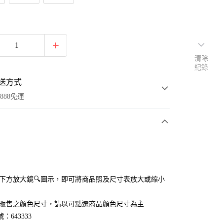
清除
紀錄
送方式
888免運
次付款
付款
點選下方放大鏡🔍圖示，即可將商品照及尺寸表放大或縮小
官網販售之顏色尺寸，請以可點選商品顏色尺寸為主
：643333