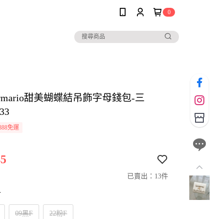
0
i armario甜美蝴蝶結吊飾字母錢包-三
33
888免運
5
已賣出：13件
寸
09黑F
22粉F