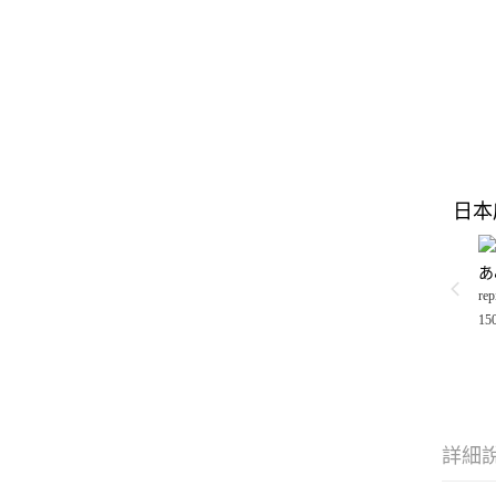
日本
あ
rep
15
詳細