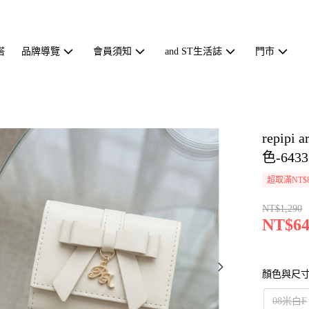
搭
品牌導覽
會員須知
and ST生活誌
門市
repip
色-6433
超取滿NT$
NT$1,290
NT$64
顏色與尺
08米白F