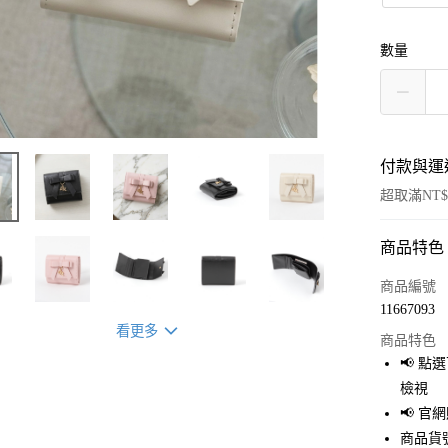
數量
付款與運
超取滿NT$
商品特色
付款方式
信用卡一
商品編號
11667093
超商取貨
看更多
商品特色
LINE Pay
📢 
檢視
Apple Pay
📢 
街口支付
商品貨號