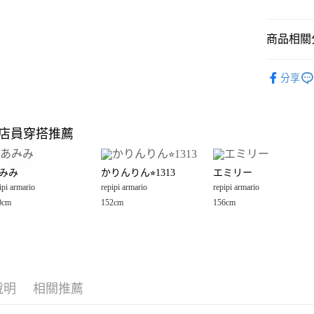
悠遊付
商品相關分
Google Pay
全盈+PAY
repipi arma
分享
🈹 夏季 SU
大哥付你
相關說明
☀️ 2026
【大哥付
店員穿搭推薦
AFTEE先
1.本服務
repipi arma
2.付款方
相關說明
女裝
配
流程，驗
【關於「A
みみ
かりんりん⭐︎1313
エミリー
完成交易
AFTEE
男女配件
3.實際核
ipi armario
repipi armario
repipi armario
便利好安
運送方式
4.訂單成
１．簡單
0cm
152cm
156cm
repipi arma
消。如遇
２．便利
全家 取貨
無法說明
３．安心
【繳款方
每筆NT$8
1.分期款
【「AFT
醒簡訊。
付款後 全
１．於結帳
2.透過簡
付」結帳
每筆NT$8
帳／街口支付
說明
相關推薦
２．訂單
３．收到繳
7-11 取貨
【注意事