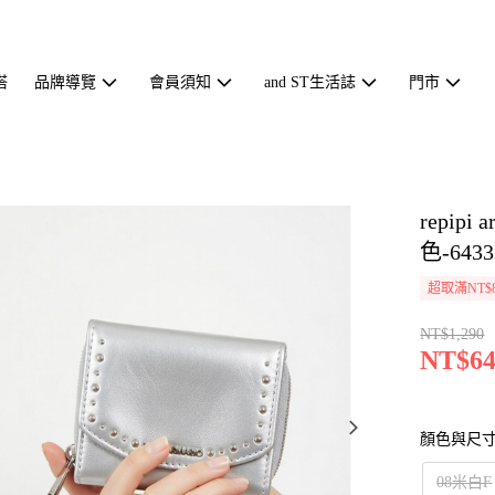
搭
品牌導覽
會員須知
and ST生活誌
門市
repip
色-6433
超取滿NT$
NT$1,290
NT$64
顏色與尺
08米白F