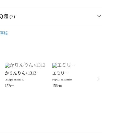
類 (7)
rio
☀️ 2026・夏裝新登場 🌴
客服
MMER SALE ↘️
repipi armario
分期
・夏裝新登場 🌴
repipi armario
你分期使用說明】
享後付
由台灣大哥大提供，台灣大哥大用戶可立即使用無須另外申請。
rio
💥SUMMER SALE↘夏季 5折起 🈹
式選擇「大哥付你分期」，訂單成立後會自動跳轉到大哥付的交易
件
錢包
錢包
證手機門號後，選擇欲分期的期數、繳款截止日，確認付款後即
FTEE先享後付」】
。
かりんりん⭐︎1313
エミリー
先享後付是「在收到商品之後才付款」的支付方式。 讓您購物簡單
錢包
錢包
准額度、可分期數及費用金額請依後續交易確認頁面所載為準。
repipi armario
repipi armario
心！
立30分鐘內，如未前往確認交易或遇審核未通過，訂單將自動取
：不需註冊會員、不需綁卡、不需儲值。
152cm
156cm
rio
女裝
配件
包
「轉專審核」未通過狀況，表示未達大哥付你分期系統評分，恕
：只要手機號碼，簡訊認證，即可結帳。
付款
評估內容。
：先確認商品／服務後，再付款。
式說明】
0，滿NT$888(含以上)免運費
項不併入電信帳單，「大哥付你分期」於每月結算日後寄送繳費提
EE先享後付」結帳流程】
家取貨
方式選擇「AFTEE先享後付」後，將跳轉至「AFTEE先享後
訊連結打開帳單後，可選擇「超商條碼／台灣大直營門市／銀行轉
頁面，進行簡訊認證並確認金額後，即可完成結帳。
0，滿NT$888(含以上)免運費
／iPASS MONEY」等通路繳費。
成立數日內，您將收到繳費通知簡訊。
費通知簡訊後14天內，點擊此簡訊中的連結，可透過四大超商
付款
項】