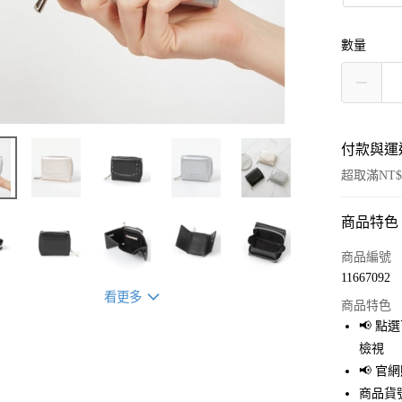
數量
付款與運
超取滿NT$
商品特色
付款方式
信用卡一
商品編號
11667092
超商取貨
看更多
商品特色
LINE Pay
📢 
檢視
Apple Pay
📢 
街口支付
商品貨號