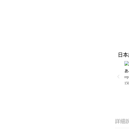
日本
あ
rep
15
詳細