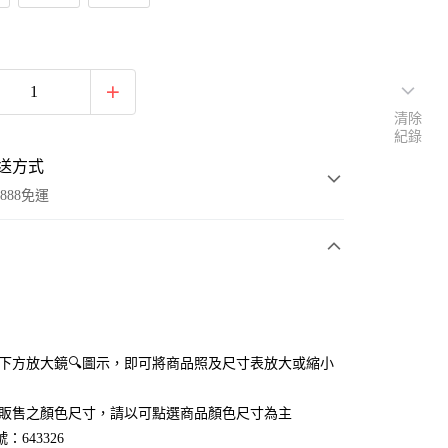
清除
紀錄
送方式
888免運
次付款
付款
點選下方放大鏡🔍圖示，即可將商品照及尺寸表放大或縮小
官網販售之顏色尺寸，請以可點選商品顏色尺寸為主
：643326