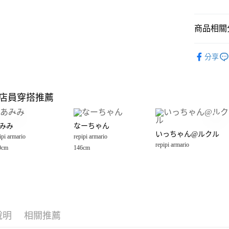
悠遊付
商品相關分
Google Pay
全盈+PAY
repipi arma
分享
🈹 夏季 SU
大哥付你
相關說明
☀️ 2026
【大哥付
店員穿搭推薦
AFTEE先
1.本服務
repipi arma
2.付款方
相關說明
女裝
配
流程，驗
【關於「A
みみ
なーちゃん
完成交易
AFTEE
男女配件
いっちゃん@ルクル
3.實際核
ipi armario
repipi armario
便利好安
運送方式
4.訂單成
repipi armario
１．簡單
0cm
146cm
repipi arma
消。如遇
２．便利
全家 取貨
無法說明
３．安心
【繳款方
每筆NT$8
1.分期款
【「AFT
醒簡訊。
付款後 全
１．於結帳
2.透過簡
付」結帳
每筆NT$8
帳／街口支付
２．訂單
說明
相關推薦
３．收到繳
7-11 取貨
【注意事