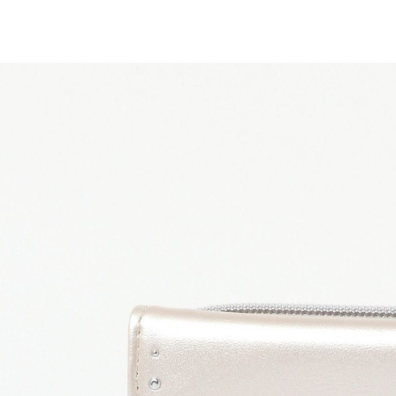
／ATM／
1.本服務
※ 請注意
每筆NT$8
用戶於交
絡購買商品
款買賣價
先享後付
付款後 7-
2.基於同
※ 交易是
每筆NT$8
資料（包
是否繳費成
用，由本
付客戶支
宅配
3.完整用
【注意事
每筆NT$8
１．透過由
交易，需
求債權轉
２．關於
３．未成
「AFTE
任。
４．使用「
即時審查
結果請求
５．嚴禁
形，恩沛
動。