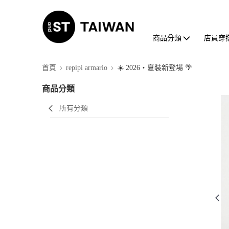
商品分類
店員穿
首頁
repipi armario
☀️ 2026・夏裝新登場 🌴
商品分類
所有分類