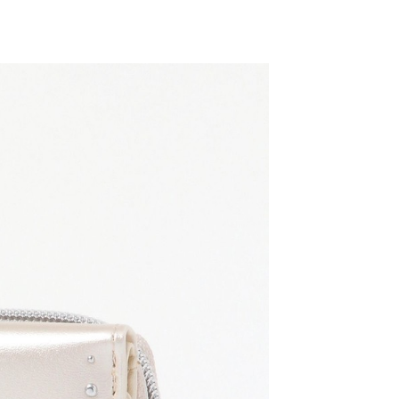
網路銀行／等多元方式進行付款，方視為交易完成。
係由「台灣大哥大股份有限公司」（以下簡稱本公司）所提供，讓
：結帳手續完成當下不需立刻繳費，但若您需要取消訂單，請聯
0，滿NT$1,500(含以上)免運費
易時，得透過本服務購買商品或服務，並由商店將買賣／分期付
的店家。未經商家同意取消之訂單仍視為有效，需透過AFTEE
金債權讓與本公司後，依約使用本公司帳單繳交帳款。
繳納相關費用。
11取貨
意付款使用「大哥付你分期」之契約關係目的，商店將以您的個人
否成功請以「AFTEE先享後付 」之結帳頁面顯示為準，若有關於
0，滿NT$1,500(含以上)免運費
含姓名、電話或地址）提供予台灣大哥大進項蒐集、處理及利
功／繳費後需取消欲退款等相關疑問，請聯繫「AFTEE先享後
公司與您本人進行分期帳單所需資料之確認、核對及更正。
援中心」
https://netprotections.freshdesk.com/support/home
戶服務條款，請詳閱以下連結：
https://oppay.tw/userRule
項】
0，滿NT$1,500(含以上)免運費
恩沛科技股份有限公司提供之「AFTEE先享後付」服務完成之
依本服務之必要範圍內提供個人資料，並將交易相關給付款項請
讓予恩沛科技股份有限公司。
個人資料處理事宜，請瀏覽以下網址：
https://aftee.tw/terms/#terms3
年的使用者請事先徵得法定代理人或監護人之同意方可使用
E先享後付」，若未經同意申辦者引起之損失，本公司不負相關責
AFTEE先享後付」時，將依據個別帳號之用戶狀況，依本公司
核予不同之上限額度；若仍有額度不足之情形，本公司將視審查
用戶進行身份認證。
一人註冊多個帳號或使用他人資訊註冊。若發現惡意使用之情
科技股份有限公司將有權停止該用戶之使用額度並採取法律行