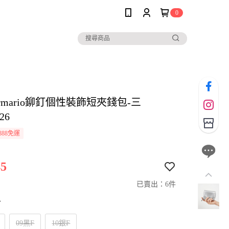
0
i armario鉚釘個性裝飾短夾錢包-三
26
888免運
5
已賣出：6件
寸
09黑F
10銀F