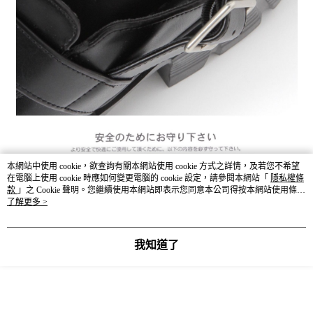
本網站中使用 cookie，欲查詢有關本網站使用 cookie 方式之詳情，及若您不希望
在電腦上使用 cookie 時應如何變更電腦的 cookie 設定，請參閱本網站「
隱私權條
款
」之 Cookie 聲明。您繼續使用本網站即表示您同意本公司得按本網站使用條款
之 Cookie 聲明使用 cookie。
了解更多 >
我知道了