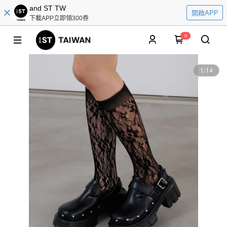
and ST TW
開啟APP
下載APP立即領300券
0
1
/
14