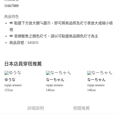
超商取貨付款
11667089
LINE Pay
商品特色
Apple Pay
📢 點選下方放大鏡🔍圖示，即可將商品照及尺寸表放大或縮小檢
視
街口支付
📢 官網販售之顏色尺寸，請以可點選商品顏色尺寸為主
悠遊付
商品貨號：645031
Google Pay
全盈+PAY
日本店員穿搭推薦
大哥付你分期
相關說明
ゆうな
なーちゃん
なーちゃん
【大哥付你分期使用說明】
repipi armario
repipi armario
repipi armario
AFTEE先享後付
1.本服務由台灣大哥大提供，台灣大哥大用戶可立即使用無須另外申請。
155cm
146cm
146cm
2.付款方式選擇「大哥付你分期」，訂單成立後會自動跳轉到大哥付的交易
相關說明
流程，驗證手機門號後，選擇欲分期的期數、繳款截止日，確認付款後即完
【關於「AFTEE先享後付」】
成交易。
AFTEE先享後付是「在收到商品之後才付款」的支付方式。 讓您購物簡單便
運送方式
3.實際核准額度、可分期數及費用金額請依後續交易確認頁面所載為準。
利好安心！
詳細說明
相關推薦
4.訂單成立30分鐘內，如未前往確認交易或遇審核未通過，訂單將自動取
１．簡單：不需註冊會員、不需綁卡、不需儲值。
全家 取貨付款
消。如遇「轉專審核」未通過狀況，表示未達大哥付你分期系統評分，恕無