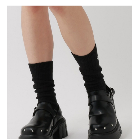
２．便利：只要手機號碼，簡訊認證，即可結帳。
法說明評估內容。
每筆NT$80，滿NT$888(含以上)免運費
３．安心：先確認商品／服務後，再付款。
【繳款方式說明】
1.分期款項不併入電信帳單，「大哥付你分期」於每月結算日後寄送繳費提
付款後 全家取貨
【「AFTEE先享後付」結帳流程】
醒簡訊。
１．於結帳方式選擇「AFTEE先享後付」後，將跳轉至「AFTEE先享後付」
每筆NT$80，滿NT$888(含以上)免運費
2.透過簡訊連結打開帳單後，可選擇「超商條碼／台灣大直營門市／銀行轉
結帳頁面，進行簡訊認證並確認金額後，即可完成結帳。
帳／街口支付／iPASS MONEY」等通路繳費。
２．訂單成立數日內，您將收到繳費通知簡訊。
7-11 取貨付款
３．收到繳費通知簡訊後14天內，點擊此簡訊中的連結，可透過四大超商／
【注意事項】
每筆NT$80，滿NT$1,500(含以上)免運費
ATM／網路銀行／等多元方式進行付款，方視為交易完成。
1.本服務係由「台灣大哥大股份有限公司」（以下簡稱本公司）所提供，讓
※ 請注意：結帳手續完成當下不需立刻繳費，但若您需要取消訂單，請聯絡
用戶於交易時，得透過本服務購買商品或服務，並由商店將買賣／分期付款
付款後 7-11取貨
購買商品的店家。未經商家同意取消之訂單仍視為有效，需透過AFTEE先享
買賣價金債權讓與本公司後，依約使用本公司帳單繳交帳款。
後付繳納相關費用。
每筆NT$80，滿NT$1,500(含以上)免運費
2.基於同意付款使用「大哥付你分期」之契約關係目的，商店將以您的個人
※ 交易是否成功請以「AFTEE先享後付 」之結帳頁面顯示為準，若有關於
資料（包含姓名、電話或地址）提供予台灣大哥大進項蒐集、處理及利用，
是否繳費成功／繳費後需取消欲退款等相關疑問，請聯繫「AFTEE先享後付
宅配
由本公司與您本人進行分期帳單所需資料之確認、核對及更正。
客戶支援中心」
https://netprotections.freshdesk.com/support/home
3.完整用戶服務條款，請詳閱以下連結：
https://oppay.tw/userRule
每筆NT$80，滿NT$1,500(含以上)免運費
【注意事項】
１．透過由恩沛科技股份有限公司提供之「AFTEE先享後付」服務完成之交
易，需依本服務之必要範圍內提供個人資料，並將交易相關給付款項請求債
權轉讓予恩沛科技股份有限公司。
２．關於個人資料處理事宜，請瀏覽以下網址：
https://aftee.tw/terms/#terms3
３．未成年的使用者請事先徵得法定代理人或監護人之同意方可使用
「AFTEE先享後付」，若未經同意申辦者引起之損失，本公司不負相關責
任。
４．使用「AFTEE先享後付」時，將依據個別帳號之用戶狀況，依本公司即