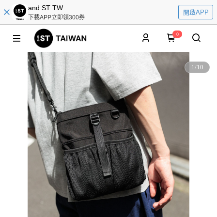
and ST TW
開啟APP
下載APP立即領300券
0
1
/
10