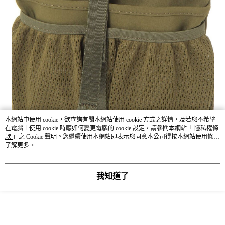
本網站中使用 cookie，欲查詢有關本網站使用 cookie 方式之詳情，及若您不希望
在電腦上使用 cookie 時應如何變更電腦的 cookie 設定，請參閱本網站「
隱私權條
款
」之 Cookie 聲明。您繼續使用本網站即表示您同意本公司得按本網站使用條款
之 Cookie 聲明使用 cookie。
了解更多 >
我知道了