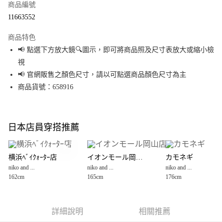
商品編號
超商取貨付款
11663552
LINE Pay
商品特色
Apple Pay
📢 點選下方放大鏡🔍圖示，即可將商品照及尺寸表放大或縮小檢
視
街口支付
📢 官網販售之顏色尺寸，請以可點選商品顏色尺寸為主
悠遊付
商品貨號：658916
Google Pay
全盈+PAY
日本店員穿搭推薦
大哥付你分期
相關說明
横浜ﾍﾞｲｸｫｰﾀｰ店
イオンモール岡山店
カモネギ
【大哥付你分期使用說明】
niko and ...
niko and ...
niko and ...
AFTEE先享後付
1.本服務由台灣大哥大提供，台灣大哥大用戶可立即使用無須另外申請。
162cm
165cm
176cm
2.付款方式選擇「大哥付你分期」，訂單成立後會自動跳轉到大哥付的交易
相關說明
流程，驗證手機門號後，選擇欲分期的期數、繳款截止日，確認付款後即完
【關於「AFTEE先享後付」】
成交易。
AFTEE先享後付是「在收到商品之後才付款」的支付方式。 讓您購物簡單便
運送方式
3.實際核准額度、可分期數及費用金額請依後續交易確認頁面所載為準。
利好安心！
詳細說明
相關推薦
4.訂單成立30分鐘內，如未前往確認交易或遇審核未通過，訂單將自動取
１．簡單：不需註冊會員、不需綁卡、不需儲值。