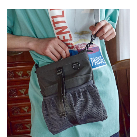
全家 取貨付款
消。如遇「轉專審核」未通過狀況，表示未達大哥付你分期系統評分，恕無
２．便利：只要手機號碼，簡訊認證，即可結帳。
法說明評估內容。
每筆NT$80，滿NT$1,500(含以上)免運費
３．安心：先確認商品／服務後，再付款。
【繳款方式說明】
1.分期款項不併入電信帳單，「大哥付你分期」於每月結算日後寄送繳費提
付款後 全家取貨
【「AFTEE先享後付」結帳流程】
醒簡訊。
１．於結帳方式選擇「AFTEE先享後付」後，將跳轉至「AFTEE先享後付」
每筆NT$80，滿NT$1,500(含以上)免運費
2.透過簡訊連結打開帳單後，可選擇「超商條碼／台灣大直營門市／銀行轉
結帳頁面，進行簡訊認證並確認金額後，即可完成結帳。
帳／街口支付／iPASS MONEY」等通路繳費。
２．訂單成立數日內，您將收到繳費通知簡訊。
7-11 取貨付款
３．收到繳費通知簡訊後14天內，點擊此簡訊中的連結，可透過四大超商／
【注意事項】
每筆NT$80，滿NT$1,500(含以上)免運費
ATM／網路銀行／等多元方式進行付款，方視為交易完成。
1.本服務係由「台灣大哥大股份有限公司」（以下簡稱本公司）所提供，讓
※ 請注意：結帳手續完成當下不需立刻繳費，但若您需要取消訂單，請聯絡
用戶於交易時，得透過本服務購買商品或服務，並由商店將買賣／分期付款
付款後 7-11取貨
購買商品的店家。未經商家同意取消之訂單仍視為有效，需透過AFTEE先享
買賣價金債權讓與本公司後，依約使用本公司帳單繳交帳款。
後付繳納相關費用。
每筆NT$80，滿NT$1,500(含以上)免運費
2.基於同意付款使用「大哥付你分期」之契約關係目的，商店將以您的個人
※ 交易是否成功請以「AFTEE先享後付 」之結帳頁面顯示為準，若有關於
資料（包含姓名、電話或地址）提供予台灣大哥大進項蒐集、處理及利用，
是否繳費成功／繳費後需取消欲退款等相關疑問，請聯繫「AFTEE先享後付
宅配
由本公司與您本人進行分期帳單所需資料之確認、核對及更正。
客戶支援中心」
https://netprotections.freshdesk.com/support/home
3.完整用戶服務條款，請詳閱以下連結：
https://oppay.tw/userRule
每筆NT$80，滿NT$1,500(含以上)免運費
【注意事項】
１．透過由恩沛科技股份有限公司提供之「AFTEE先享後付」服務完成之交
易，需依本服務之必要範圍內提供個人資料，並將交易相關給付款項請求債
權轉讓予恩沛科技股份有限公司。
２．關於個人資料處理事宜，請瀏覽以下網址：
https://aftee.tw/terms/#terms3
３．未成年的使用者請事先徵得法定代理人或監護人之同意方可使用
「AFTEE先享後付」，若未經同意申辦者引起之損失，本公司不負相關責
任。
４．使用「AFTEE先享後付」時，將依據個別帳號之用戶狀況，依本公司即